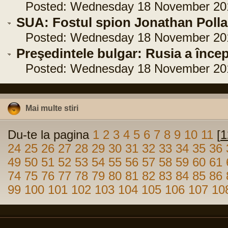
Posted: Wednesday 18 November 2015
SUA: Fostul spion Jonathan Pollard
Posted: Wednesday 18 November 2015
Preşedintele bulgar: Rusia a încep
Posted: Wednesday 18 November 2015
Mai multe stiri
Du-te la pagina
1
2
3
4
5
6
7
8
9
10
11
[
1
24
25
26
27
28
29
30
31
32
33
34
35
36
49
50
51
52
53
54
55
56
57
58
59
60
61
74
75
76
77
78
79
80
81
82
83
84
85
86
99
100
101
102
103
104
105
106
107
10