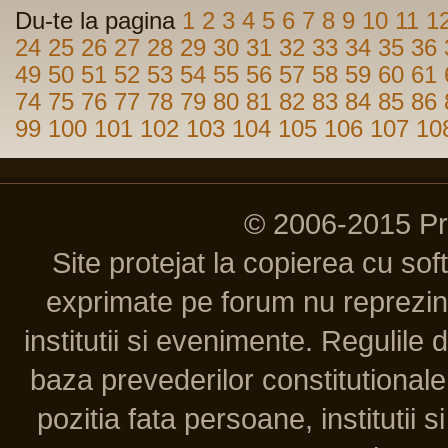
Du-te la pagina
1
2
3
4
5
6
7
8
9
10
11
1
24
25
26
27
28
29
30
31
32
33
34
35
36
49
50
51
52
53
54
55
56
57
58
59
60
61
74
75
76
77
78
79
80
81
82
83
84
85
86
99
100
101
102
103
104
105
106
107
10
© 2006-2015 P
Site protejat la copierea cu so
exprimate pe forum nu reprezint
institutii si evenimente. Regulile 
baza prevederilor constitutionale 
pozitia fata persoane, institutii s