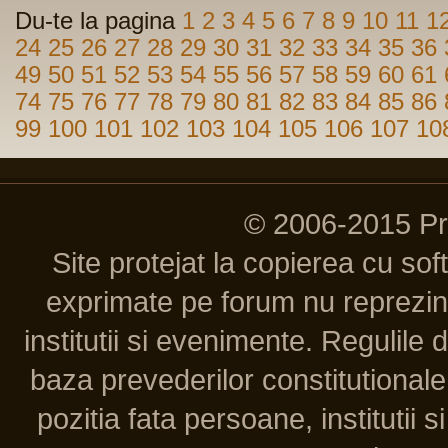
Du-te la pagina
1
2
3
4
5
6
7
8
9
10
11
1
24
25
26
27
28
29
30
31
32
33
34
35
36
49
50
51
52
53
54
55
56
57
58
59
60
61
74
75
76
77
78
79
80
81
82
83
84
85
86
99
100
101
102
103
104
105
106
107
10
© 2006-2015 P
Site protejat la copierea cu so
exprimate pe forum nu reprezint
institutii si evenimente. Regulile 
baza prevederilor constitutionale 
pozitia fata persoane, institutii s