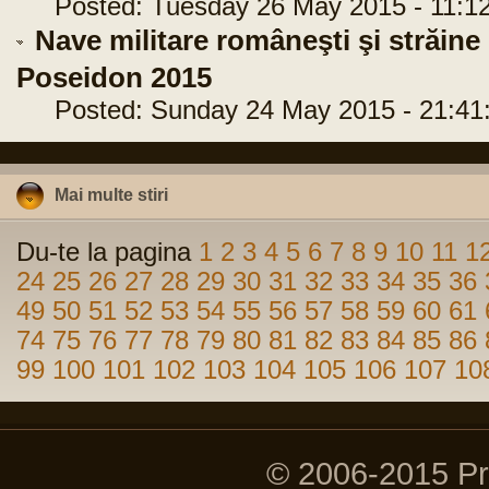
Posted: Tuesday 26 May 2015 - 11:12
Nave militare româneşti şi străine 
Poseidon 2015
Posted: Sunday 24 May 2015 - 21:41
Mai multe stiri
Du-te la pagina
1
2
3
4
5
6
7
8
9
10
11
1
24
25
26
27
28
29
30
31
32
33
34
35
36
49
50
51
52
53
54
55
56
57
58
59
60
61
74
75
76
77
78
79
80
81
82
83
84
85
86
99
100
101
102
103
104
105
106
107
10
© 2006-2015 P