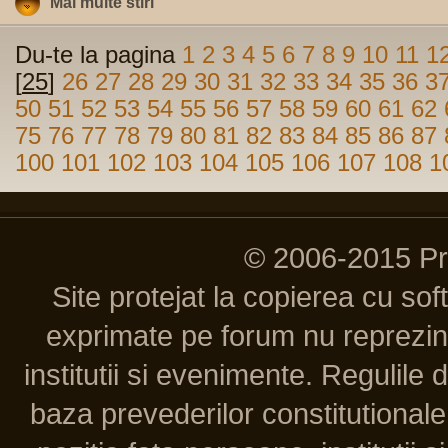
Mai multe stiri
Du-te la pagina
1
2
3
4
5
6
7
8
9
10
11
1
[
25
]
26
27
28
29
30
31
32
33
34
35
36
3
50
51
52
53
54
55
56
57
58
59
60
61
62
75
76
77
78
79
80
81
82
83
84
85
86
87
100
101
102
103
104
105
106
107
108
1
© 2006-2015 P
Site protejat la copierea cu so
exprimate pe forum nu reprezint
institutii si evenimente. Regulile 
baza prevederilor constitutionale 