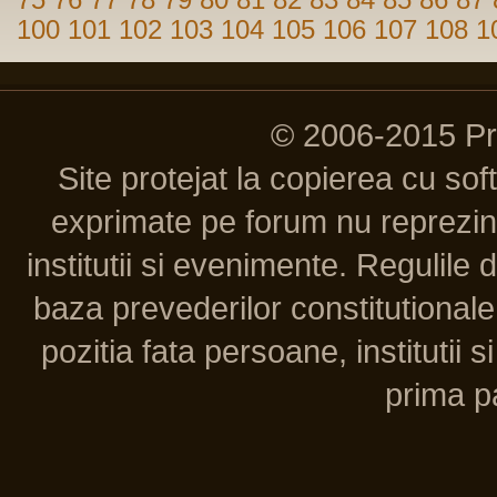
75
76
77
78
79
80
81
82
83
84
85
86
87
100
101
102
103
104
105
106
107
108
1
© 2006-2015 P
Site protejat la copierea cu so
exprimate pe forum nu reprezint
institutii si evenimente. Regulile 
baza prevederilor constitutionale 
pozitia fata persoane, institutii s
prima pa