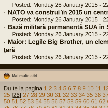
Posted: Monday 26 January 2015 - 22
NATO va construi în 2015 un cen
Posted: Monday 26 January 2015 - 22
Bază militară permanentă SUA în 
Posted: Monday 26 January 2015 - 22
Maior: Legile Big Brother, un elem
ţară
Posted: Monday 26 January 2015 - 22
Mai multe stiri
Du-te la pagina
1
2
3
4
5
6
7
8
9
10
11
1
25
[
26
]
27
28
29
30
31
32
33
34
35
36
3
50
51
52
53
54
55
56
57
58
59
60
61
62