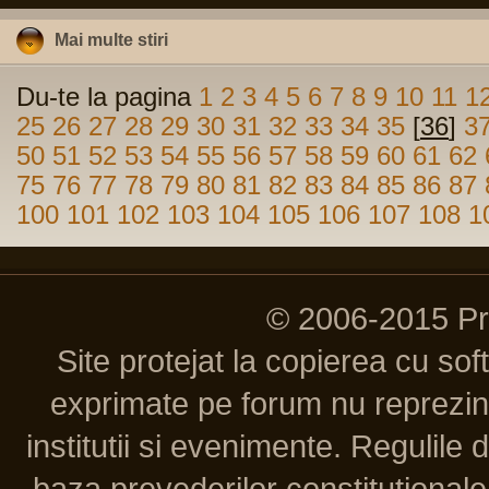
Mai multe stiri
Du-te la pagina
1
2
3
4
5
6
7
8
9
10
11
1
25
26
27
28
29
30
31
32
33
34
35
[
36
]
3
50
51
52
53
54
55
56
57
58
59
60
61
62
75
76
77
78
79
80
81
82
83
84
85
86
87
100
101
102
103
104
105
106
107
108
1
© 2006-2015 P
Site protejat la copierea cu so
exprimate pe forum nu reprezint
institutii si evenimente. Regulile 
baza prevederilor constitutionale 