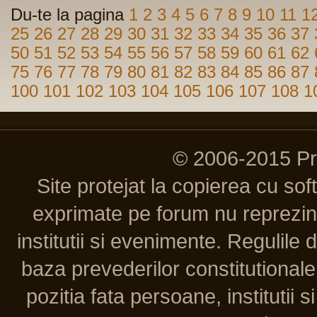
Du-te la pagina
1
2
3
4
5
6
7
8
9
10
11
1
25
26
27
28
29
30
31
32
33
34
35
36
37
50
51
52
53
54
55
56
57
58
59
60
61
62
75
76
77
78
79
80
81
82
83
84
85
86
87
100
101
102
103
104
105
106
107
108
1
© 2006-2015 P
Site protejat la copierea cu so
exprimate pe forum nu reprezint
institutii si evenimente. Regulile 
baza prevederilor constitutionale 
pozitia fata persoane, institutii s