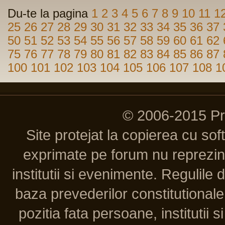
Du-te la pagina
1
2
3
4
5
6
7
8
9
10
11
1
25
26
27
28
29
30
31
32
33
34
35
36
37
50
51
52
53
54
55
56
57
58
59
60
61
62
75
76
77
78
79
80
81
82
83
84
85
86
87
100
101
102
103
104
105
106
107
108
1
© 2006-2015 P
Site protejat la copierea cu so
exprimate pe forum nu reprezint
institutii si evenimente. Regulile 
baza prevederilor constitutionale 
pozitia fata persoane, institutii s