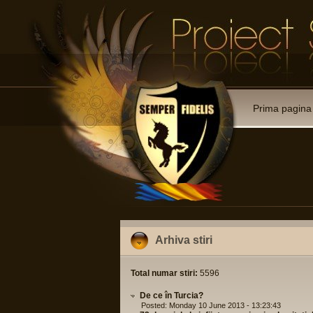
Prima pagina
Arhiva stiri
Total numar stiri:
5596
De ce în Turcia?
Posted: Monday 10 June 2013 - 13:23:43