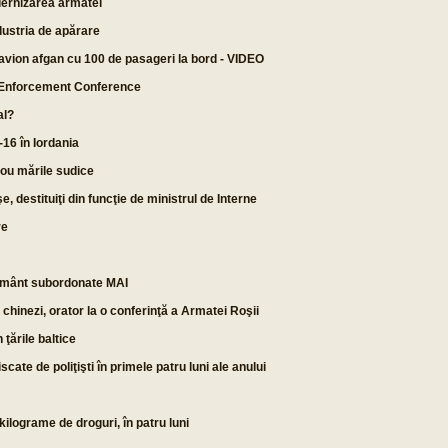
dernizarea armatei
dustria de apărare
avion afgan cu 100 de pasageri la bord - VIDEO
ug Enforcement Conference
al?
-16 în Iordania
ou mările sudice
aşe, destituiţi din funcţie de ministrul de Interne
re
văţământ subordonate MAI
e chinezi, orator la o conferinţă a Armatei Roşii
 ţările baltice
cate de poliţişti în primele patru luni ale anului
 kilograme de droguri, în patru luni