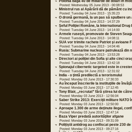
Polonia bagă 40 de miliarde de dolari în mo
Posted: Wednesday 05 June 2013 - 00:08:53
Ministrul rus al Apărării dă de pământ cu in
Posted: Tuesday 04 June 2013 - 15:35:23
O dronă germană, la un pas să spulbere un 
Posted: Tuesday 04 June 2013 - 14:37:29
Şeful Poliţiei Române, la International Dr
Posted: Tuesday 04 June 2013 - 14:14:00
Armele ruseşti, promovate de Steven Seag
Posted: Tuesday 04 June 2013 - 14:08:11
SUA vor trimite rachete Patriot şi avioane F
Posted: Tuesday 04 June 2013 - 14:04:46
Rusia: Submarine nucleare patrulează din n
Posted: Tuesday 04 June 2013 - 13:53:28
Directori ai poliţiei din Sofia şi alte cinci or
Posted: Tuesday 04 June 2013 - 13:42:18
Spionajul cibernetic targeted este in creste
Posted: Tuesday 04 June 2013 - 12:31:02
India - o ţintă predilectă a terorismului
Posted: Monday 03 June 2013 - 17:30:33
Au început înscrierile la instituţiile de în
Posted: Monday 03 June 2013 - 17:12:45
Tony Blair, „recrutat” fără ştirea lui de cătr
Posted: Monday 03 June 2013 - 12:56:04
Saber Strike 2013: Exerciţii militare NATO în
Posted: Monday 03 June 2013 - 12:50:00
Aproape 1.300 de arme deţinute ilegal, confis
Posted: Monday 03 June 2013 - 12:47:14
Baza Viper predată autorităţilor afgane
Posted: Monday 03 June 2013 - 09:31:09
Polițiștii antidrog au confiscat peste 230 de
Posted: Monday 03 June 2013 - 09:27:16