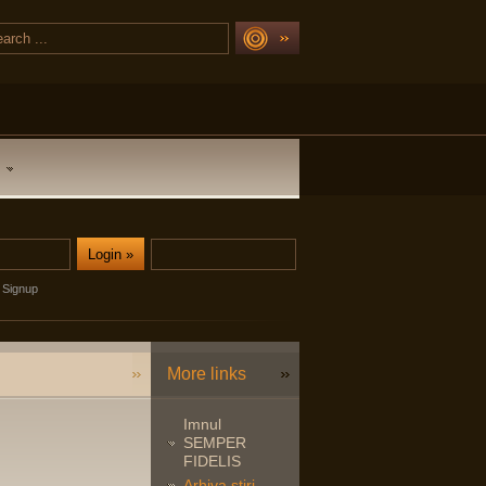
Signup
More links
Imnul
SEMPER
FIDELIS
Arhiva stiri