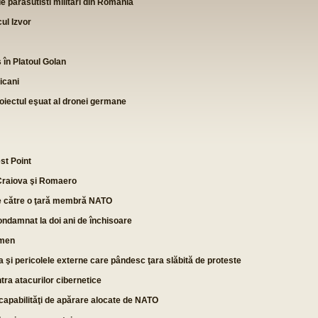
de parasutisti militari din Romania
ul Izvor
 în Platoul Golan
icani
proiectul eşuat al dronei germane
st Point
Craiova şi Romaero
re către o ţară membră NATO
ondamnat la doi ani de închisoare
nmen
a şi pericolele externe care pândesc ţara slăbită de proteste
tra atacurilor cibernetice
capabilităţi de apărare alocate de NATO