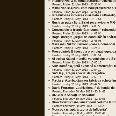
Întâlnire NATO pe tema atacurilor ciberneti
Posted: Friday 31 May 2013 - 23:38:04
Mihail Vasile-Ozunu este noul preşedinte al 
Posted: Friday 31 May 2013 - 19:41:51
Israelul vrea înrolarea în armată a ultrarelig
Posted: Friday 31 May 2013 - 19:12:51
Rusia ar putea livra Siriei zece avioane MiG
Posted: Friday 31 May 2013 - 14:03:50
Controalele la frontieră ar putea fi reintrod
Posted: Friday 31 May 2013 - 14:02:04
Hagel doreşte „reguli de conduită“ în apăra
Posted: Friday 31 May 2013 - 13:43:08
Mareşalul Viktor Kulikov - care a comandat s
Posted: Friday 31 May 2013 - 13:24:45
Preşedintele Băsescu a promulgat legea car
Posted: Friday 31 May 2013 - 13:08:54
Al treilea război mondial va veni dinspre Sir
Posted: Friday 31 May 2013 - 13:03:15
SRI: România, ţintă explicită a ameninţării t
Posted: Friday 31 May 2013 - 12:54:12
SAS Iaşi, stagiu special de pregătire
Posted: Friday 31 May 2013 - 12:50:14
Turcia şi Azerbaidjan vor fabrica rachete î
Posted: Friday 31 May 2013 - 00:44:39
David Petraeus, „achiziţionat” de fondul de 
Posted: Thursday 30 May 2013 - 23:34:47
URGENT! Salvaţi un salvator!
Posted: Thursday 30 May 2013 - 22:40:03
Directorul SRI şi-a lansat două volume la B
Posted: Thursday 30 May 2013 - 21:58:28
Moscova îşi apără „zona de influenţă”
Posted: Thursday 30 May 2013 - 15:01:41