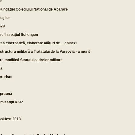
ce
Fundaţiei Colegiului Naţional de Apărare
ioşilor
-29
use în spaţiul Schengen
rea cibernetică, elaborate alături de… chinezi
tructura militară a Tratatului de la Varşovia - a murit
e modifică Statutul cadrelor militare
ia
eroriste
mpreună
investiţii KKR
ookfest 2013