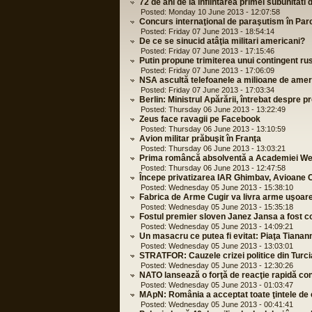
72 de ani de la infiintarea primei subunitati 
Posted: Monday 10 June 2013 - 12:07:58
Concurs internaţional de paraşutism în Parc
Posted: Friday 07 June 2013 - 18:54:14
De ce se sinucid atâţia militari americani?
Posted: Friday 07 June 2013 - 17:15:46
Putin propune trimiterea unui contingent rus
Posted: Friday 07 June 2013 - 17:06:09
NSA ascultă telefoanele a milioane de amer
Posted: Friday 07 June 2013 - 17:03:34
Berlin: Ministrul Apărării, întrebat despre 
Posted: Thursday 06 June 2013 - 13:22:49
Zeus face ravagii pe Facebook
Posted: Thursday 06 June 2013 - 13:10:59
Avion militar prăbuşit în Franţa
Posted: Thursday 06 June 2013 - 13:03:21
Prima româncă absolventă a Academiei We
Posted: Thursday 06 June 2013 - 12:47:58
Începe privatizarea IAR Ghimbav, Avioane 
Posted: Wednesday 05 June 2013 - 15:38:10
Fabrica de Arme Cugir va livra arme uşoa
Posted: Wednesday 05 June 2013 - 15:35:18
Fostul premier sloven Janez Jansa a fost c
Posted: Wednesday 05 June 2013 - 14:09:21
Un masacru ce putea fi evitat: Piaţa Tiana
Posted: Wednesday 05 June 2013 - 13:03:01
STRATFOR: Cauzele crizei politice din Turci
Posted: Wednesday 05 June 2013 - 12:30:26
NATO lansează o forţă de reacţie rapidă con
Posted: Wednesday 05 June 2013 - 01:03:47
MApN: România a acceptat toate ţintele de 
Posted: Wednesday 05 June 2013 - 00:41:41