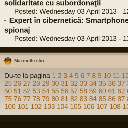
solidaritate cu subordonaţii
Posted: Wednesday 03 April 2013 - 12
Expert în cibernetică: Smartphone-
spionaj
Posted: Wednesday 03 April 2013 - 11
Mai multe stiri
Du-te la pagina
1
2
3
4
5
6
7
8
9
10
11
1
25
26
27
28
29
30
31
32
33
34
35
36
37
50
51
52
53
54
55
56
57
58
59
60
61
62
75
76
77
78
79
80
81
82
83
84
85
86
87
100
101
102
103
104
105
106
107
108
1