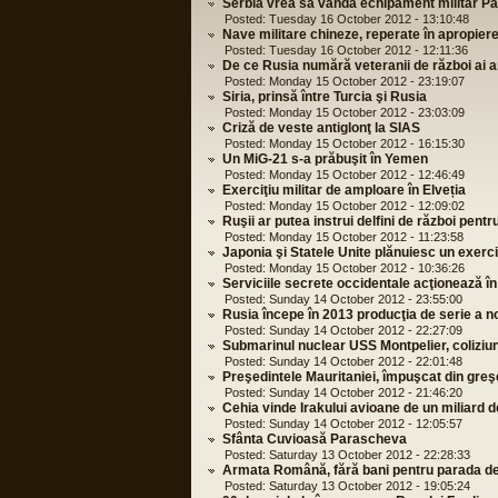
Serbia vrea să vândă echipament militar Pa
Posted: Tuesday 16 October 2012 - 13:10:48
Nave militare chineze, reperate în apropier
Posted: Tuesday 16 October 2012 - 12:11:36
De ce Rusia numără veteranii de război ai
Posted: Monday 15 October 2012 - 23:19:07
Siria, prinsă între Turcia şi Rusia
Posted: Monday 15 October 2012 - 23:03:09
Criză de veste antiglonţ la SIAS
Posted: Monday 15 October 2012 - 16:15:30
Un MiG-21 s-a prăbuşit în Yemen
Posted: Monday 15 October 2012 - 12:46:49
Exerciţiu militar de amploare în Elveția
Posted: Monday 15 October 2012 - 12:09:02
Ruşii ar putea instrui delfini de război pent
Posted: Monday 15 October 2012 - 11:23:58
Japonia şi Statele Unite plănuiesc un exerci
Posted: Monday 15 October 2012 - 10:36:26
Serviciile secrete occidentale acţionează în
Posted: Sunday 14 October 2012 - 23:55:00
Rusia începe în 2013 producţia de serie a n
Posted: Sunday 14 October 2012 - 22:27:09
Submarinul nuclear USS Montpelier, coliziu
Posted: Sunday 14 October 2012 - 22:01:48
Preşedintele Mauritaniei, împuşcat din greşea
Posted: Sunday 14 October 2012 - 21:46:20
Cehia vinde Irakului avioane de un miliard d
Posted: Sunday 14 October 2012 - 12:05:57
Sfânta Cuvioasă Parascheva
Posted: Saturday 13 October 2012 - 22:28:33
Armata Română, fără bani pentru parada d
Posted: Saturday 13 October 2012 - 19:05:24