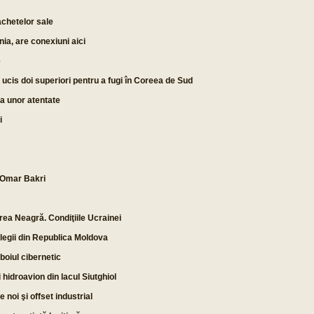
chetelor sale
ia, are conexiuni aici
e
ucis doi superiori pentru a fugi în Coreea de Sud
ea unor atentate
i
i Omar Bakri
rea Neagră. Condiţiile Ucrainei
olegii din Republica Moldova
boiul cibernetic
 hidroavion din lacul Siutghiol
 noi şi offset industrial