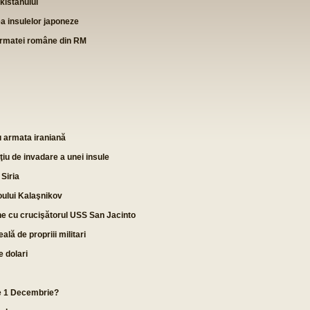
kistanului
ea insulelor japoneze
 armatei române din RM
ru armata iraniană
ţiu de invadare a unei insule
 Siria
oului Kalaşnikov
ne cu crucişătorul USS San Jacinto
lă de propriii militari
e dolari
e 1 Decembrie?