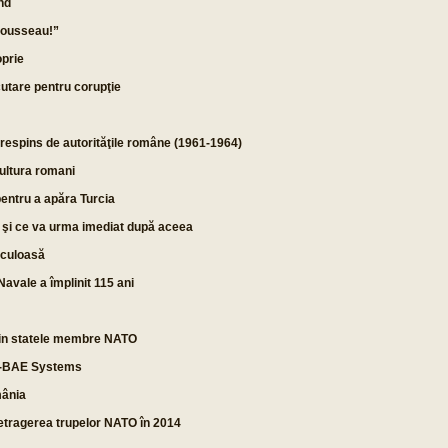
nd
Rousseau!”
oprie
utare pentru corupţie
respins de autorităţile române (1961-1964)
cultura romani
entru a apăra Turcia
 şi ce va urma imediat după aceea
riculoasă
 Navale a împlinit 115 ani
 din statele membre NATO
DS-BAE Systems
mânia
etragerea trupelor NATO în 2014