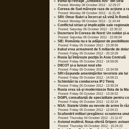
Iranul îşi retrage „Unitatea 400” din Siria
Posted: Monday 08 October 2012 - 12:29:27
Coreea de Sud măreşte raza de acţiune a ra
Posted: Monday 08 October 2012 - 11:31:45
SRI: Omar Bakri a încercat să vină în Român
Posted: Monday 08 October 2012 - 11:24:44
Conflictul sirian şi implicaţiile sale regional
Posted: Saturday 06 October 2012 - 22:39:22
Dezertare în Coreea de Nord: Un soldat şi-a 
Posted: Saturday 06 October 2012 - 22:06:04
SIE: România nu e la adăpost de posibilitat
Posted: Friday 05 October 2012 - 23:28:56
Irakul vrea armament de 5 miliarde de dolar
Posted: Friday 05 October 2012 - 20:19:28
Rusia îşi întăreşte poziţia în Asia Centrală
Posted: Friday 05 October 2012 - 16:59:05
DIICOT şi-a lansat noul site
Posted: Friday 05 October 2012 - 15:34:58
SRI răspunde ameninţărilor teroriste ale lu
Posted: Friday 05 October 2012 - 14:09:21
Schimbări la conducerea IPJ Timiş
Posted: Friday 05 October 2012 - 13:30:24
Rusia vrea să-şi modernizeze flota de la Ma
Posted: Friday 05 October 2012 - 13:26:52
DGIPI, consultanţă de specialitate pentru c
Posted: Friday 05 October 2012 - 12:32:24
NSA: Statele Unite au nevoie de arme în răz
Posted: Friday 05 October 2012 - 12:04:21
Scafandrii militari pregătesc scoaterea unui
Posted: Thursday 04 October 2012 - 21:11:47
Avionul multirol. Noua ofertă Gripen: avioane
Posted: Thursday 04 October 2012 - 15:24:22