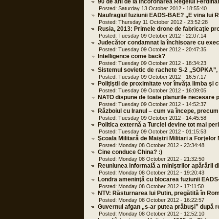
90 de ani de la încoronarea Regelui Ferdina
Posted: Saturday 13 October 2012 - 18:55:40
Naufragiul fuziunii EADS-BAE? „E vina lui 
Posted: Thursday 11 October 2012 - 23:52:28
Rusia, 2013: Primele drone de fabricaţie pr
Posted: Tuesday 09 October 2012 - 22:07:14
Judecător condamnat la închisoare cu exec
Posted: Tuesday 09 October 2012 - 20:47:35
Intelligence come back?
Posted: Tuesday 09 October 2012 - 18:34:23
Sistemul sovietic de rachete S-2 „SOPKA”, 
Posted: Tuesday 09 October 2012 - 16:57:17
Poliţiştii de proximitate vor învăţa limba şi 
Posted: Tuesday 09 October 2012 - 16:09:05
NATO dispune de toate planurile necesare p
Posted: Tuesday 09 October 2012 - 14:52:37
Războiul cu Iranul – cum va începe, precum
Posted: Tuesday 09 October 2012 - 14:45:58
Politica externă a Turciei devine tot mai pe
Posted: Tuesday 09 October 2012 - 01:15:53
Şcoala Militară de Maiştri Militari a Forţelor
Posted: Monday 08 October 2012 - 23:34:48
Cine conduce China? :)
Posted: Monday 08 October 2012 - 21:32:50
Reuniunea informală a miniştrilor apărării
Posted: Monday 08 October 2012 - 19:20:43
Londra ameninţă cu blocarea fuziunii EA
Posted: Monday 08 October 2012 - 17:11:50
NTV: Răsturnarea lui Putin, pregătită în Ro
Posted: Monday 08 October 2012 - 16:22:57
Guvernul afgan „s-ar putea prăbuşi” după r
Posted: Monday 08 October 2012 - 12:52:10