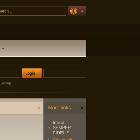
Signup
More links
Imnul
SEMPER
FIDELIS
Arhiva stiri