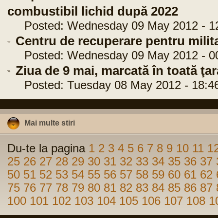
combustibil lichid după 2022
Posted: Wednesday 09 May 2012 - 12
Centru de recuperare pentru militari
Posted: Wednesday 09 May 2012 - 00
Ziua de 9 mai, marcată în toată ţar
Posted: Tuesday 08 May 2012 - 18:4
Mai multe stiri
Du-te la pagina
1
2
3
4
5
6
7
8
9
10
11
1
25
26
27
28
29
30
31
32
33
34
35
36
37
50
51
52
53
54
55
56
57
58
59
60
61
62
75
76
77
78
79
80
81
82
83
84
85
86
87
100
101
102
103
104
105
106
107
108
1