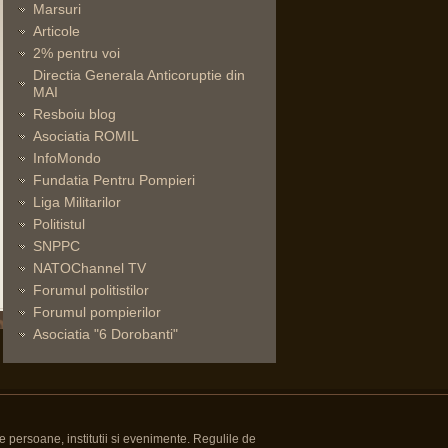
Marsuri
Articole
2% pentru voi
Directia Generala Anticoruptie din
MAI
Resboiu blog
Asociatia ROMIL
InfoMondo
Fundatia Pentru Pompieri
Liga Militarilor
Politistul
SNPPC
NATOChannel TV
Forumul politistilor
Forumul pompierilor
Asociatia "6 Dorobanti"
e persoane, institutii si evenimente. Regulile de