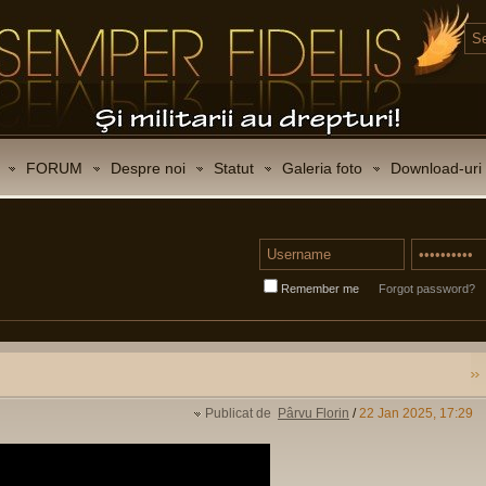
FORUM
Despre noi
Statut
Galeria foto
Download-uri
Remember me
Forgot password?
Publicat de
Pârvu Florin
/
22 Jan 2025, 17:29