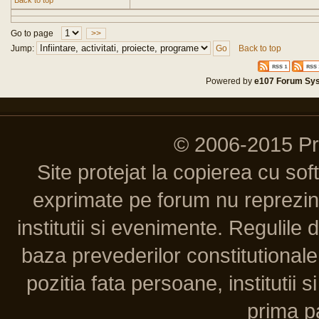
Back to top
Go to page
>>
Jump:
Back to top
Powered by
e107 Forum Sy
© 2006-2015 P
Site protejat la copierea cu so
exprimate pe forum nu reprezint
institutii si evenimente. Regulile 
baza prevederilor constitutionale 
pozitia fata persoane, institutii s
prima pa