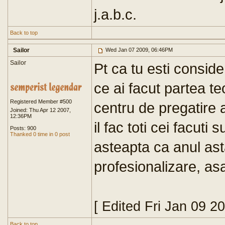
j.a.b.c.
Back to top
Sailor
Wed Jan 07 2009, 06:46PM
Sailor
Pt ca tu esti conside
ce ai facut partea te
Registered Member #500
centru de pregatire 
Joined: Thu Apr 12 2007,
12:36PM
il fac toti cei facuti
Posts: 900
Thanked 0 time in 0 post
asteapta ca anul as
profesionalizare, as
[ Edited Fri Jan 09 2
Back to top