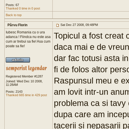
Posts: 67
Thanked 0 time in 0 post
Back to top
Pârvu Florin
Sat Dec 27 2008, 09:48PM
Iubesc Romania cu o ura
Topicul a fost creat c
adanca ! Fiindca nu este asa
cum ar trebui sa fie! Asa cum
daca mai e de vreun 
poate sa fie!
dar fac totusi asta 
fi de folos altor pe
Registered Member #1287
Raspunsul meu e ex
Joined: Wed Dec 10 2008,
11:28AM
am lovit intr-un an
Posts: 2143
Thanked 665 time in 429 post
problema ca si tavy
dupa care am inceput
tacerii si nepasarii 