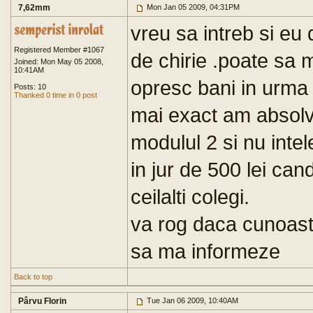
7,62mm
Mon Jan 05 2009, 04:31PM
vreu sa intreb si eu
Registered Member #1067
de chirie .poate sa
Joined: Mon May 05 2008,
10:41AM
opresc bani in urma c
Posts: 10
Thanked 0 time in 0 post
mai exact am absolvi
modulul 2 si nu intel
in jur de 500 lei can
ceilalti colegi.
va rog daca cunoast
sa ma informeze
Back to top
Pârvu Florin
Tue Jan 06 2009, 10:40AM