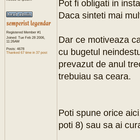
Pot fi obligati in ins
Daca sinteti mai mult
Registered Member #1
Dar ce motiveaza ca
Joined: Tue Feb 28 2006,
11:26AM
cu bugetul neindestu
Posts: 4678
Thanked 67 time in 37 post
prevazut de anul trec
trebuiau sa ceara.
Poti spune orice aici
poti 8) sau sa ai curaj