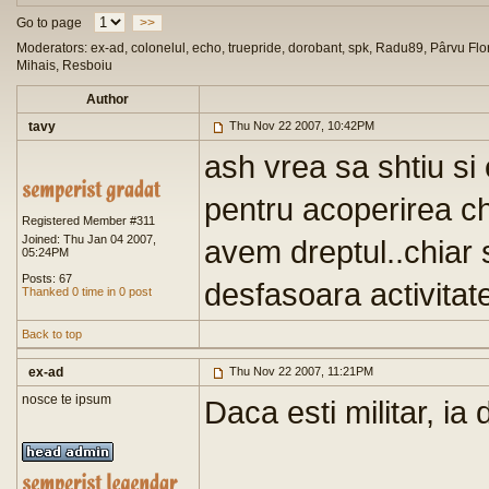
Go to page
>>
Moderators: ex-ad, colonelul, echo, truepride, dorobant, spk, Radu89, Pârvu Flor
Mihais, Resboiu
Author
tavy
Thu Nov 22 2007, 10:42PM
ash vrea sa shtiu s
pentru acoperirea chel
Registered Member #311
Joined: Thu Jan 04 2007,
avem dreptul..chiar s
05:24PM
Posts: 67
desfasoara activitat
Thanked 0 time in 0 post
Back to top
ex-ad
Thu Nov 22 2007, 11:21PM
nosce te ipsum
Daca esti militar, ia 