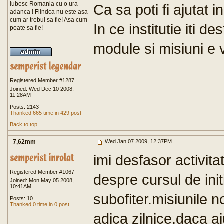
Iubesc Romania cu o ura
Ca sa poti fi ajutat in
adanca ! Fiindca nu este asa
cum ar trebui sa fie! Asa cum
In ce institutie iti d
poate sa fie!
module si misiuni e 
Registered Member #1287
Joined: Wed Dec 10 2008,
11:28AM
Posts: 2143
Thanked 665 time in 429 post
Back to top
7,62mm
Wed Jan 07 2009, 12:37PM
imi desfasor activita
Registered Member #1067
despre cursul de init
Joined: Mon May 05 2008,
10:41AM
subofiter.misiunile 
Posts: 10
Thanked 0 time in 0 post
adica zilnice.daca a