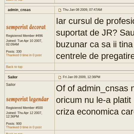
admin_cnsas
Thu Jan 08 2009, 07:47AM
Iar cursul de profesi
suportat de JR? Sau
Registered Member #496
Joined: Tue Apr 10 2007,
buzunar ca sa ii tin
02:09AM
Posts: 330
centrele de pregatir
Thanked 0 time in 0 post
Back to top
Sailor
Fri Jan 09 2009, 12:36PM
Sailor
Of of admin_cnsas nu
oricum nu le-a plati
Registered Member #500
criza economica care
Joined: Thu Apr 12 2007,
12:36PM
Posts: 900
Thanked 0 time in 0 post