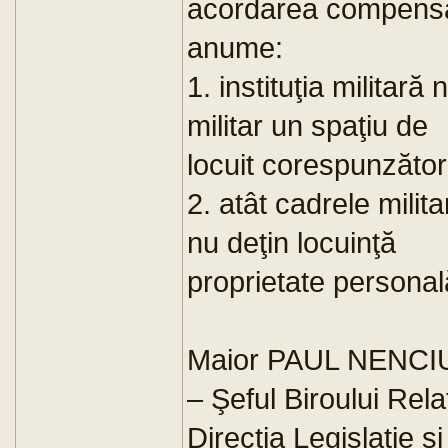
acordarea compensaţi
anume:
1. instituţia militară
militar un spaţiu de
locuit corespunzător
2. atât cadrele milita
nu deţin locuinţă
proprietate personal
Maior PAUL NENCI
– Şeful Biroului Rela
Direcţia Legislaţie ş