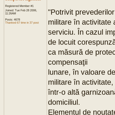
Registered Member #1
"Potrivit prevederilo
Joined: Tue Feb 28 2006,
11:26AM
militare în activitate
Posts: 4678
Thanked 67 time in 37 post
serviciu. În cazul imp
de locuit corespunzăt
ca măsură de protec
compensaţii
lunare, în valoare d
militare în activitate
într-o altă garnizoan
domiciliul.
Elementul de noutat