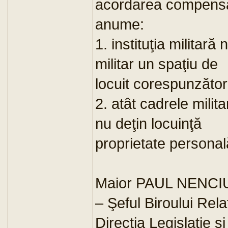
acordarea compensaţi
anume:
1. instituţia militară
militar un spaţiu de
locuit corespunzător
2. atât cadrele milita
nu deţin locuinţă
proprietate personal
Maior PAUL NENCI
– Şeful Biroului Rela
Direcţia Legislaţie ş