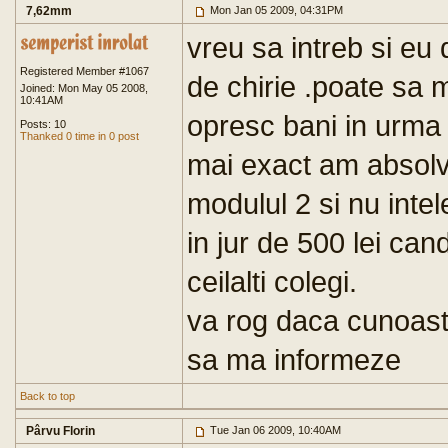
7,62mm
Mon Jan 05 2009, 04:31PM
vreu sa intreb si eu
Registered Member #1067
de chirie .poate sa
Joined: Mon May 05 2008,
10:41AM
opresc bani in urma c
Posts: 10
Thanked 0 time in 0 post
mai exact am absolvi
modulul 2 si nu intel
in jur de 500 lei can
ceilalti colegi.
va rog daca cunoast
sa ma informeze
Back to top
Pârvu Florin
Tue Jan 06 2009, 10:40AM