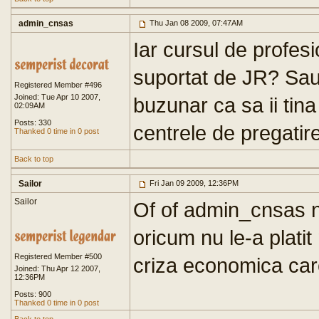
admin_cnsas
Thu Jan 08 2009, 07:47AM
Iar cursul de profesi
suportat de JR? Sau
Registered Member #496
Joined: Tue Apr 10 2007,
buzunar ca sa ii tin
02:09AM
Posts: 330
centrele de pregatir
Thanked 0 time in 0 post
Back to top
Sailor
Fri Jan 09 2009, 12:36PM
Sailor
Of of admin_cnsas nu
oricum nu le-a plati
Registered Member #500
criza economica care
Joined: Thu Apr 12 2007,
12:36PM
Posts: 900
Thanked 0 time in 0 post