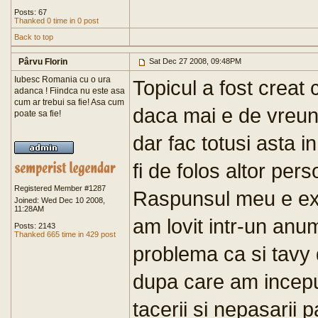
Posts: 67
Thanked 0 time in 0 post
Back to top
Pârvu Florin
Sat Dec 27 2008, 09:48PM
Iubesc Romania cu o ura
Topicul a fost creat c
adanca ! Fiindca nu este asa
cum ar trebui sa fie! Asa cum
daca mai e de vreun 
poate sa fie!
dar fac totusi asta 
fi de folos altor pe
Registered Member #1287
Raspunsul meu e ex
Joined: Wed Dec 10 2008,
11:28AM
am lovit intr-un an
Posts: 2143
Thanked 665 time in 429 post
problema ca si tavy
dupa care am inceput
tacerii si nepasarii 