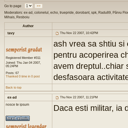
Go to page
>>
Moderators: ex-ad, colonelul, echo, truepride, dorobant, spk, Radu89, Pârvu Flor
Mihais, Resboiu
Author
tavy
Thu Nov 22 2007, 10:42PM
ash vrea sa shtiu s
pentru acoperirea chel
Registered Member #311
Joined: Thu Jan 04 2007,
avem dreptul..chiar s
05:24PM
Posts: 67
desfasoara activitat
Thanked 0 time in 0 post
Back to top
ex-ad
Thu Nov 22 2007, 11:21PM
nosce te ipsum
Daca esti militar, ia 