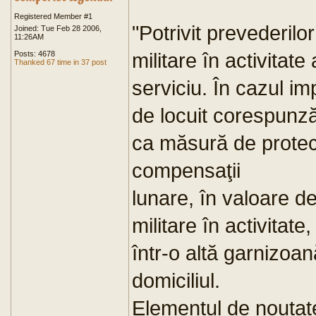
Registered Member #1
"Potrivit prevederilo
Joined: Tue Feb 28 2006,
11:26AM
militare în activitate
Posts: 4678
Thanked 67 time in 37 post
serviciu. În cazul imp
de locuit corespunzăt
ca măsură de protec
compensaţii
lunare, în valoare d
militare în activitate
într-o altă garnizoan
domiciliul.
Elementul de noutat