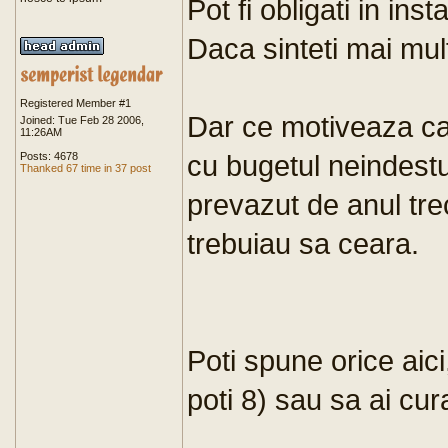
Pot fi obligati in ins
Daca sinteti mai mult
Registered Member #1
Dar ce motiveaza ca
Joined: Tue Feb 28 2006,
11:26AM
cu bugetul neindestu
Posts: 4678
Thanked 67 time in 37 post
prevazut de anul trec
trebuiau sa ceara.
Poti spune orice aici
poti 8) sau sa ai curaj