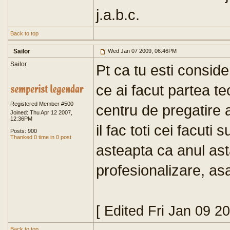
j.a.b.c.
Back to top
Sailor
Wed Jan 07 2009, 06:46PM
Sailor
Pt ca tu esti conside
ce ai facut partea te
Registered Member #500
centru de pregatire 
Joined: Thu Apr 12 2007,
12:36PM
il fac toti cei facuti
Posts: 900
Thanked 0 time in 0 post
asteapta ca anul as
profesionalizare, as
[ Edited Fri Jan 09 2
Back to top