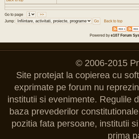
Back to top
Go to page
>>
Jump:
Back to top
Powered by
e107 Forum Sy
© 2006-2015 P
Site protejat la copierea cu so
exprimate pe forum nu reprezint
institutii si evenimente. Regulile 
baza prevederilor constitutionale 
pozitia fata persoane, institutii s
prima pa