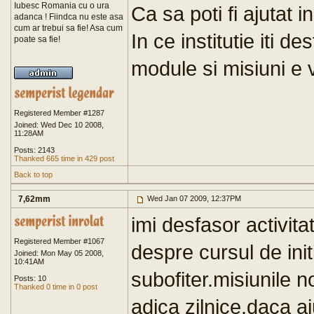
Iubesc Romania cu o ura
Ca sa poti fi ajutat in
adanca ! Fiindca nu este asa
cum ar trebui sa fie! Asa cum
In ce institutie iti d
poate sa fie!
module si misiuni e 
Registered Member #1287
Joined: Wed Dec 10 2008,
11:28AM
Posts: 2143
Thanked 665 time in 429 post
Back to top
7,62mm
Wed Jan 07 2009, 12:37PM
imi desfasor activita
Registered Member #1067
despre cursul de init
Joined: Mon May 05 2008,
10:41AM
subofiter.misiunile 
Posts: 10
Thanked 0 time in 0 post
adica zilnice.daca a