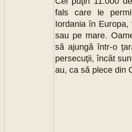
Cel puţin 11.000 de
fals care le permi
Iordania în Europa, f
sau pe mare. Oameni
să ajungă într-o ţa
persecuţii, încât su
au, ca să plece din O