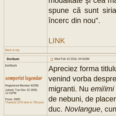
modalitate şi cea ma
spune că sunt siria
încerc din nou”.
LINK
Back to top
Boribum
Wed Feb 10 2016, 04:02AM
boribum
Apreciez forma titlulu
venind vorba despre
Registered Member #2395
migranti. Nu
emi
/
imi
Joined: Tue Dec 22 2009,
12:31PM
de nebuni, de placer
Posts: 6905
Thanked 1076 time in 756 post
duc.
Novlangue
, cu