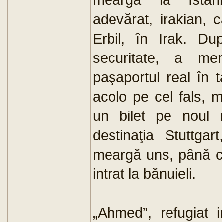
adevărat, irakian, 
Erbil, în Irak. Du
securitate, a me
paşaportul real în t
acolo pe cel fals, m
un bilet pe noul 
destinaţia Stuttga
meargă uns, până câ
intrat la bănuieli.
„Ahmed”, refugiat i