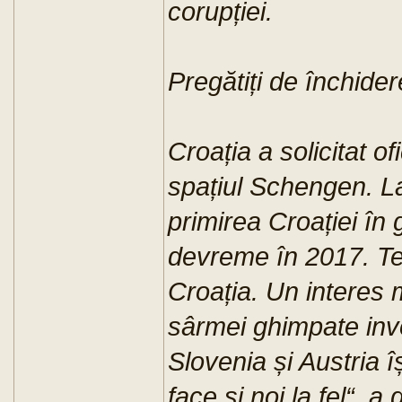
corupției.
Pregătiți de închider
Croația a solicitat o
spațiul Schengen. L
primirea Croației în
devreme în 2017. Te
Croația. Un interes 
sârmei ghimpate invo
Slovenia și Austria î
face și noi la fel“, a