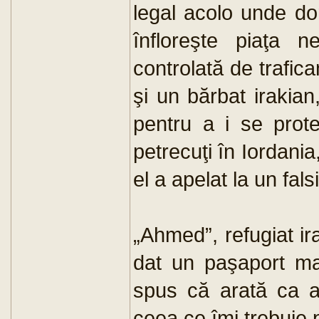
legal acolo unde do
înfloreşte piaţa n
controlată de trafica
şi un bărbat irakia
pentru a i se prote
petrecuţi în Iordania
el a apelat la un fals
„Ahmed”, refugiat ir
dat un paşaport ma
spus că arată ca a
ceea ce îmi trebuie p