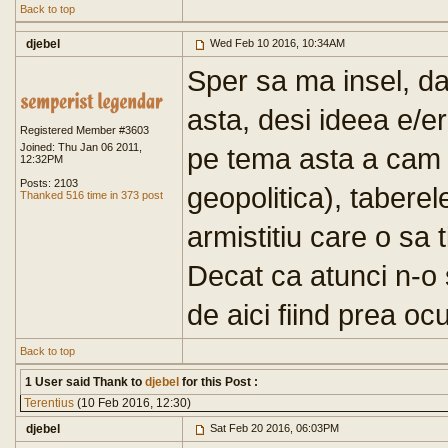
Back to top
djebel
Wed Feb 10 2016, 10:34AM
Sper sa ma insel, da
asta, desi ideea e/e
Registered Member #3603
Joined: Thu Jan 06 2011,
pe tema asta a cam s
12:32PM
Posts: 2103
geopolitica), tabere
Thanked 516 time in 373 post
armistitiu care o sa
Decat ca atunci n-o 
de aici fiind prea oc
Back to top
1 User said Thank to
djebel
for this Post :
Terentius
(10 Feb 2016, 12:30)
djebel
Sat Feb 20 2016, 06:03PM