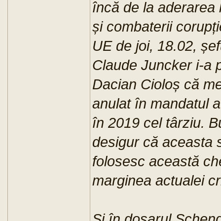
încă de la aderarea l
și combaterii corupți
UE de joi, 18.02, șe
Claude Juncker i-a 
Dacian Cioloș că me
anulat în mandatul a
în 2019 cel târziu. 
desigur că aceasta 
folosesc această che
marginea actualei cri
Și în dosarul Scheng