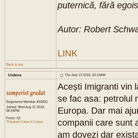
puternică, fără egoi
Autor: Robert Schwa
LINK
Back to top
Undeva
Thu Sep 13 2018, 02:15AM
Acești Imigranti vin l
se fac asa: petrolul 
Registered Member #10932
Joined: Wed Aug 31 2016,
Europa. Dar mai ajun
08:44PM
Posts: 53
companii care sunt a
Thanked 3 time in 3 post
am dovezi dar exist