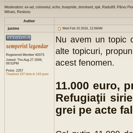
Moderators: ex-ad, colonelul, echo, truepride, dorobant, spk, Radu89, Pârvu Flor
Mihais, Resboiu
Author
justme
Wed Feb 10 2016, 12:06AM
Nu avem un topic d
alte topicuri, propu
Registered Member #2073
acest fenomen.
Joined: Thu Aug 27 2009,
09:52PM
Posts: 2257
Thanked 197 time in 143 post
11.000 euro, pr
Refugiaţii siri
grei pe acte fa