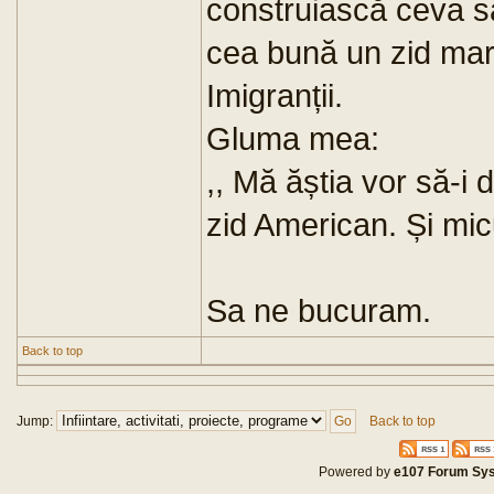
construiască ceva să
cea bună un zid mar
Imigranții.
Gluma mea:
,, Mă ăștia vor să-i
zid American. Și mic
Sa ne bucuram.
Back to top
Jump:
Back to top
Powered by
e107 Forum Sy