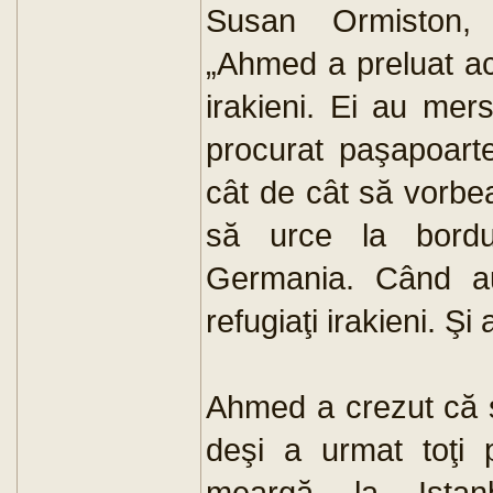
Susan Ormiston,
„Ahmed a preluat ace
irakieni. Ei au mer
procurat paşapoarte
cât de cât să vorbe
să urce la bordu
Germania. Când au
refugiaţi irakieni. Ş
Ahmed a crezut că şi
deşi a urmat toţi p
meargă la Istanbu