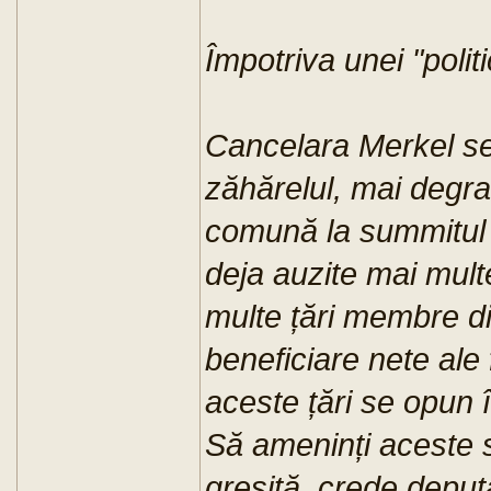
Împotriva unei "politi
Cancelara Merkel se
zăhărelul, mai degra
comună la summitul d
deja auzite mai mult
multe țări membre din
beneficiare nete ale
aceste țări se opun î
Să ameninți aceste s
greșită, crede deput