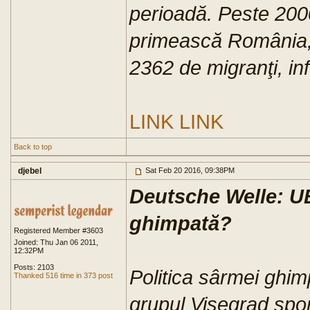
perioadă. Peste 2000
primească România, 
2362 de migranţi, inf
LINK
LINK
Back to top
djebel
Sat Feb 20 2016, 09:38PM
Deutsche Welle: U
ghimpată?
Registered Member #3603
Joined: Thu Jan 06 2011,
12:32PM
Posts: 2103
Politica sârmei ghim
Thanked 516 time in 373 post
grupul Vișegrad spor