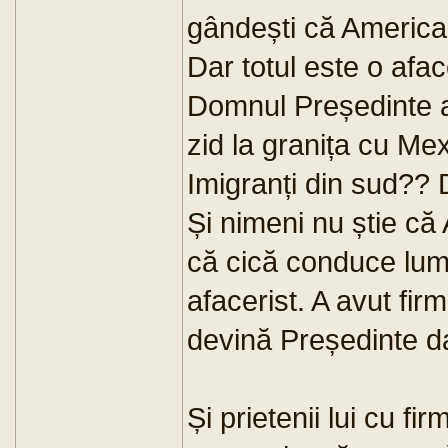
gândești că American
Dar totul este o afa
Domnul Președinte 
zid la granița cu Me
Imigranți din sud??
Și nimeni nu știe că 
că cică conduce lum
afacerist. A avut fir
devină Președinte dar
Și prietenii lui cu f