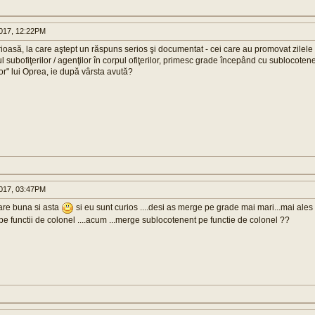
017, 12:22PM
erioasă, la care aştept un răspuns serios şi documentat - cei care au promovat zile
l subofiţerilor / agenţilor în corpul ofiţerilor, primesc grade începând cu sublocoten
lor" lui Oprea, ie după vârsta avută?
017, 03:47PM
are buna si asta
si eu sunt curios ....desi as merge pe grade mai mari...mai ales 
e functii de colonel ....acum ...merge sublocotenent pe functie de colonel ??