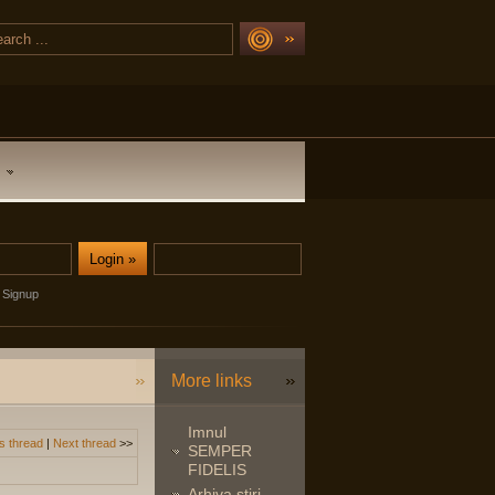
Signup
More links
Imnul
s thread
|
Next thread
>>
SEMPER
FIDELIS
Arhiva stiri