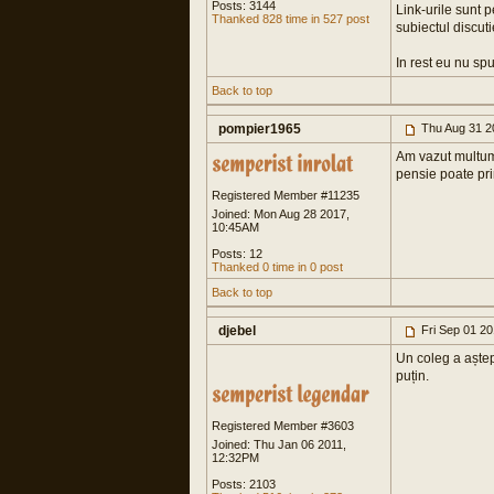
Posts: 3144
Link-urile sunt 
Thanked 828 time in 527 post
subiectul discuti
In rest eu nu sp
Back to top
pompier1965
Thu Aug 31 2
Am vazut multum
pensie poate pr
Registered Member #11235
Joined: Mon Aug 28 2017,
10:45AM
Posts: 12
Thanked 0 time in 0 post
Back to top
djebel
Fri Sep 01 2
Un coleg a aștept
puțin.
Registered Member #3603
Joined: Thu Jan 06 2011,
12:32PM
Posts: 2103