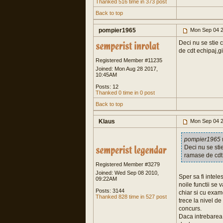
Thanked 516 time in 373 post
Back to top
pompier1965
Mon Sep 04 2
Deci nu se stie c
de cdt echipaj,gi
Registered Member #11235
Joined: Mon Aug 28 2017,
10:45AM
Posts: 12
Thanked 0 time in 0 post
Back to top
Klaus
Mon Sep 04 2
pompier1965 
Deci nu se stie
ramase de cdt 
Registered Member #3279
Joined: Wed Sep 08 2010,
Sper sa fi intele
09:22AM
noile functii se 
Posts: 3144
chiar si cu exam
Thanked 828 time in 527 post
trece la nivel d
concurs.
Daca intrebarea 