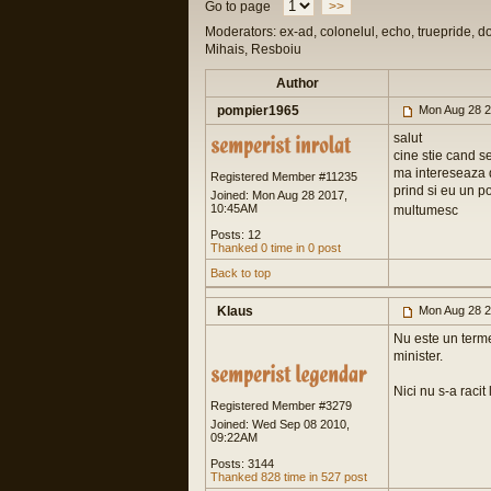
Go to page
>>
Moderators: ex-ad, colonelul, echo, truepride, d
Mihais, Resboiu
Author
pompier1965
Mon Aug 28 2
salut
cine stie cand s
ma intereseaza d
Registered Member #11235
prind si eu un p
Joined: Mon Aug 28 2017,
10:45AM
multumesc
Posts: 12
Thanked 0 time in 0 post
Back to top
Klaus
Mon Aug 28 2
Nu este un terme
minister.
Nici nu s-a racit l
Registered Member #3279
Joined: Wed Sep 08 2010,
09:22AM
Posts: 3144
Thanked 828 time in 527 post