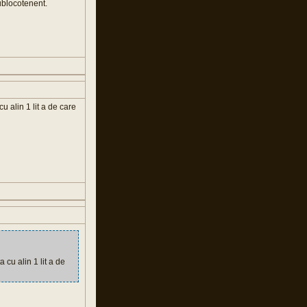
sublocotenent.
cu alin 1 lit a de care
a cu alin 1 lit a de