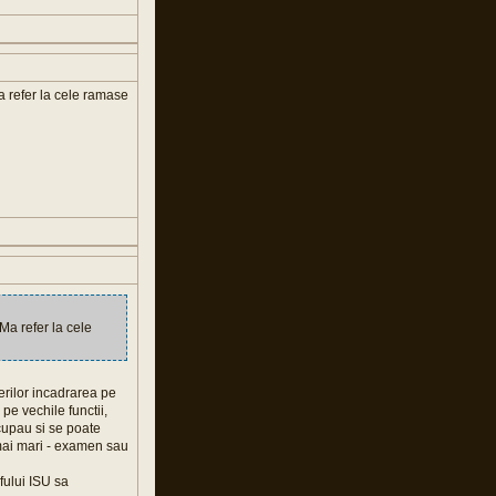
Ma refer la cele ramase
 Ma refer la cele
terilor incadrarea pe
 pe vechile functii,
ocupau si se poate
i mai mari - examen sau
fului ISU sa