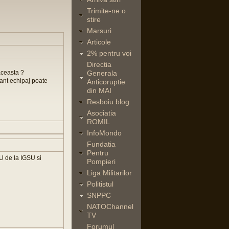
Trimite-ne o
stire
Marsuri
Articole
2% pentru voi
Directia
aceasta ?
Generala
dant echipaj poate
Anticoruptie
din MAI
Resboiu blog
Asociatia
ROMIL
InfoMondo
Fundatia
Pentru
RU de la IGSU si
Pompieri
Liga Militarilor
Politistul
SNPPC
NATOChannel
TV
Forumul