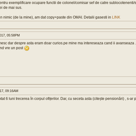
pentru exemplificare ocupare functii de colonel/comisar sef de catre sublocotenenti/
ei de mai sus.
un nimic (de la mine), am dat copy+paste din OMAI. Detalii gasesti in
LINK
017, 05:58PM
esc dar despre asta eram doar curios.pe mine ma intereseaza cand ii avanseaza ...
ind vre un post
017, 09:16AM
at 6 luni trecerea în corpul ofițerilor. Dar, cu seceta asta (citește pensionări) , s-a