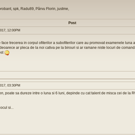
orobant, spk, Radu89, Pârvu Florin, justme,
Post
017, 12:00PM
e face trecerea in corpul ofiterilor a subofiterilor care au promovat examenele luna 
eoarece ar pleca de la noi cativa pe la birouri si ar ramane niste locuri de coman
ost
017, 03:30PM
n, poate sa dureze intre o luna si 6 luni, depinde cu cat talent de misca cei de la 
ocul si...