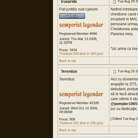
truepride
Tue Aug 29 2
Fiat justitia ruat caelum
Nefind intrebare
chestiune cand d
incadarti in MAI
persoane urmau a
Chestiunea asta
Registered Member #996
Parerea mea.
Joined: Thu Mar 13 2008,
11:32PM
*zic arma ca ma 
Posts: 3434
Thanked 254 time in 183 post
Back to top
Terentius
Tue Aug 29 2
Terentius
Aici cu domeniul
angajări la STS, 
debutant, probabi
să le facă atrac
care ultimii 4 st
Registered Member #2186
@
pompier1965
Joined: Wed Oct 14 2009,
joc cu dedicaţie
09:08AM
[ Edited Tue Aug 
Posts: 808
Thanked 321 time in 205 post
Back to top