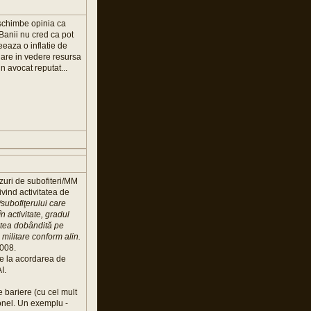
schimbe opinia ca
 Banii nu cred ca pot
eeaza o inflatie de
 are in vedere resursa
n avocat reputat...
azuri de subofiteri/MM
ivind activitatea de
/subofiţerului care
n activitate, gradul
tatea dobândită pe
e militare conform alin.
2008.
se la acordarea de
I.
 bariere (cu cel mult
onel. Un exemplu -