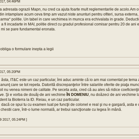
017, 04:46PM
a adresata ograzii Mapn, nu cred ca ajuta foarte mult reglementarile de acolo.Am ob
in intamplare acum ceva timp am vazut niste anunturi pentru ofiteri, sursa externa,
, arma* politie. Un tabel in care vechimea in munca era echivalata in grade. Deduct
 fi incadarte in MAI, politie direct cu gradul profesional comisar pentru 20 de ani
 mi se pare fundamental eronata.
obliga o formulare inepta a legii
017, 05:20PM
 ăsta, IT&C este un caz particular, îmi aduc aminte că io am mai comentat pe tema 
anunţ care se tot repeta. Datorită discrepanţelor între salariile oferite de piaţa muncii
l nu venea nimeni de calitate. Pe seceta asta, cred că au ales să ridice coeficienţii /
tive. Şi e vorba de douăj-de ani vechime
ÎN DOMENIU
, nu doăzeci de ani vechime l
udent la Bioterra la ID. Reiau, e un caz particular.
: dacă ce spui tu cu examen luat pe funcţii de colonel e real şi nu e gargară, asta e
, chestii care, într-o lume normală, ar trebui sancţionate cu legea în mână.
29 2017, 05:24PM ]