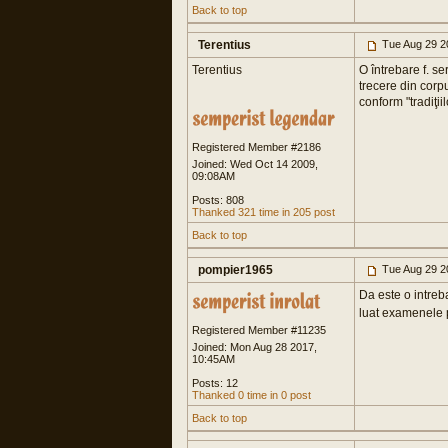
Back to top
Terentius
Tue Aug 29 2
Terentius
O întrebare f. s
trecere din corpu
conform "tradiţii
Registered Member #2186
Joined: Wed Oct 14 2009,
09:08AM
Posts: 808
Thanked 321 time in 205 post
Back to top
pompier1965
Tue Aug 29 2
Da este o intreb
luat examenele p
Registered Member #11235
Joined: Mon Aug 28 2017,
10:45AM
Posts: 12
Thanked 0 time in 0 post
Back to top