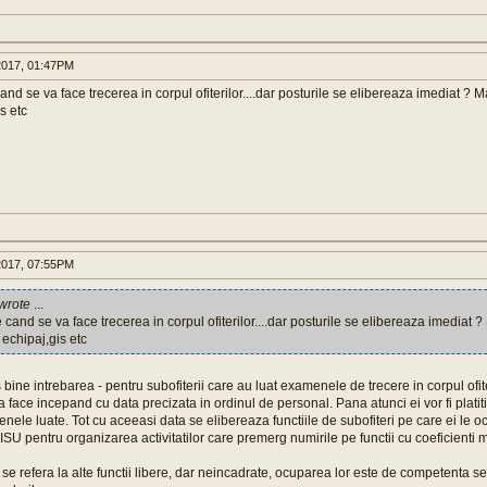
017, 01:47PM
and se va face trecerea in corpul ofiterilor....dar posturile se elibereaza imediat ? 
s etc
017, 07:55PM
wrote
...
 cand se va face trecerea in corpul ofiterilor....dar posturile se elibereaza imediat ?
echipaj,gis etc
s bine intrebarea - pentru subofiterii care au luat examenele de trecere in corpul ofi
va face incepand cu data precizata in ordinul de personal. Pana atunci ei vor fi platiti
enele luate. Tot cu aceeasi data se elibereaza functiile de subofiteri pe care ei le 
e ISU pentru organizarea activitatilor care premerg numirile pe functii cu coeficient
se refera la alte functii libere, dar neincadrate, ocuparea lor este de competenta se