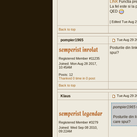
LINK
Functia pre
La fel este si la p
QED
[ Edited Tue Aug 
Back to top
pompier1965
Tue Aug 29 2
Posturile din link
spui?
Registered Member #11235
Joined: Mon Aug 28 2017,
10:45AM
Posts: 12
Thanked 0 time in 0 post
Back to top
Klaus
Tue Aug 29 2
pompier1965 
Posturile din li
care spui?
Registered Member #3279
Joined: Wed Sep 08 2010,
09:22AM