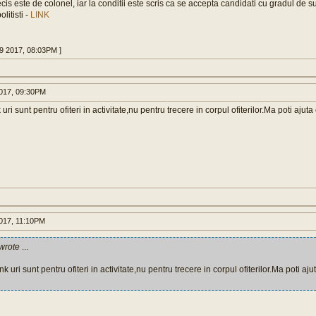
cis este de colonel, iar la conditii este scris ca se accepta candidati cu gradul de 
olitisti -
LINK
29 2017, 08:03PM ]
017, 09:30PM
 uri sunt pentru ofiteri in activitate,nu pentru trecere in corpul ofiterilor.Ma poti ajuta 
017, 11:10PM
wrote
...
nk uri sunt pentru ofiteri in activitate,nu pentru trecere in corpul ofiterilor.Ma poti ajut