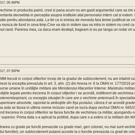
017, 05:46PM
echime in productia painii, cred si pana acum nu am gasit argumentul care sa imi 
rtanta deosebita in perceptia asupra instituiei atat personalui intern cat si extern.
vatie pentru abordarea asta. La fel ca si emisia de moneda fara temei justificat se cr
 musca de fund in ceva timp.Cine va sta in sistem sau va intra in sistem nu cred ca
imul rand. Parerea mea, ca daca eram destept, trageam si eu pe langa un notar ori u
017, 07:35PM
si MM trecuti in corpul ofiterilor incep de la gradul de sublocotenent, nu am intalnit c
eze la exceptia prevazuta in art. 3, alin. (2) din Anexa nr. 6 la OMAI nr. 177/2016 pr
se umane în unităţile militare ale Ministerului Afacerilor Interne:
Maistrului militar
iţiile legale pentru trecerea în corpul ofiţerilor i se acordă, indiferent de vechimea î
cotenent/aspirant, cu excepţia situaţiei în care are o vechime anterioară în speciali
superioare absolvite, raportat la atribuţiile din fişa postului, cărora li se acordă grad
ba asta se facea in ultima vreme inclusiv cand se lucra dupa vechiul OMAI nr. 665/
nd trecerea in corpul ofiterilor se facea functie de vechimea ca militar, ajungandu-
 superior. Prima data s-a aplicat la politisti, dupa care s-a extins si la militarii din MA
rarea cu grade pe functii prevazute cu grade mari, gen colonel, nu mai sunt vechile
ul functiei), un sublocotenent putand accede la o functie prevazuta cu grad de col