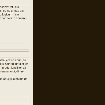
servat totusi o
 IT&C ce urmau a fi
io logicum niste
 experineta in domeniu.
asta, era un anunţ cu
 şi salariul unui ofiţer
 gradul funcţiilor, ca
a manutanţă, dintre
 un abuz şi o bătaie de