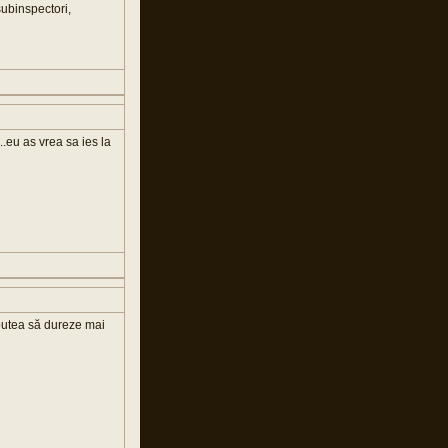
subinspectori,
eu as vrea sa ies la
r putea să dureze mai