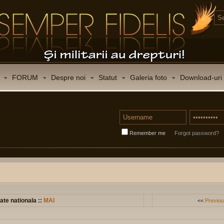
FORUM
Despre noi
Statut
Galeria foto
Download-uri
Remember me
Forgot password?
ate nationala ::
MAI
<<
Previou