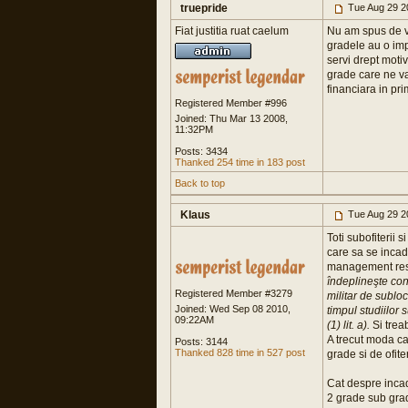
truepride
Tue Aug 29 2
Fiat justitia ruat caelum
Nu am spus de v
gradele au o impo
servi drept moti
grade care ne va
financiara in pr
Registered Member #996
Joined: Thu Mar 13 2008,
11:32PM
Posts: 3434
Thanked 254 time in 183 post
Back to top
Klaus
Tue Aug 29 2
Toti subofiterii 
care sa se incadr
management resur
îndeplineşte cond
Registered Member #3279
militar de sublo
Joined: Wed Sep 08 2010,
timpul studiilor 
09:22AM
(1) lit. a).
Si trea
A trecut moda ca
Posts: 3144
Thanked 828 time in 527 post
grade si de ofiter
Cat despre incad
2 grade sub grad