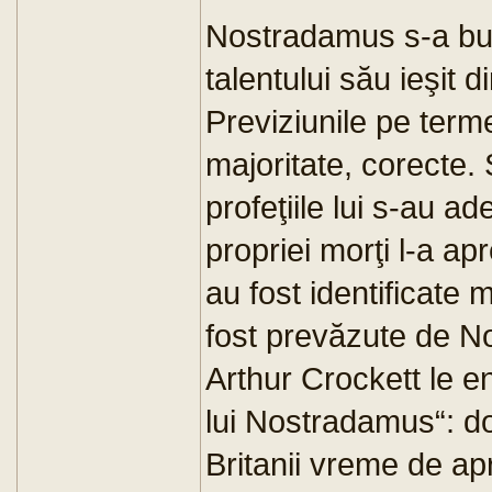
Nostradamus s-a bu
talentului său ieşit d
Previziunile pe term
majoritate, corecte.
profeţiile lui s-au a
propriei morţi l-a ap
au fost identificate 
fost prevăzute de No
Arthur Crockett le en
lui Nostradamus“: do
Britanii vreme de ap