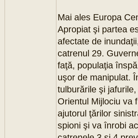
Mai ales Europa Cent
Apropiat şi partea es
afectate de inundaţii
catrenul 29. Guverne
faţă, populaţia înspă
uşor de manipulat. Î
tulburările şi jafuril
Orientul Mijlociu va f
ajutorul ţărilor sini
spioni şi va înrobi 
catrenele 3 şi 4 prev