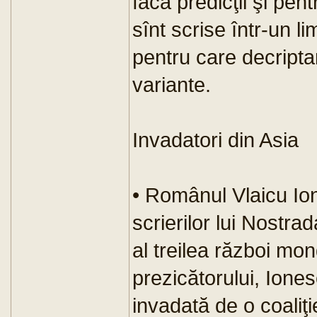
facă predicţii şi pent
sînt scrise într-un l
pentru care decripta
variante.
Invadatori din Asia
• Românul Vlaicu Ion
scrierilor lui Nostr
al treilea război mon
prezicătorului, Ione
invadată de o coaliţi