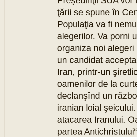
Preşedinţii SUA vor 
ţării se spune în Cen
Populaţia va fi nemul
alegerilor. Va porni u
organiza noi alegeri 
un candidat acceptab
Iran, printr-un şiretl
oamenilor de la curtea
declanşînd un război 
iranian loial şeiculu
atacarea Iranului. O
partea Antichristului