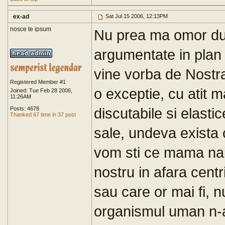
ex-ad
Sat Jul 15 2006, 12:13PM
nosce te ipsum
Nu prea ma omor dupa
argumentate in plan 
vine vorba de Nost
Registered Member #1
o exceptie, cu atit ma
Joined: Tue Feb 28 2006,
11:26AM
discutabile si elastic
Posts: 4678
Thanked 67 time in 37 post
sale, undeva exista 
vom sti ce mama nai
nostru in afara centri
sau care or mai fi, n
organismul uman n-ar