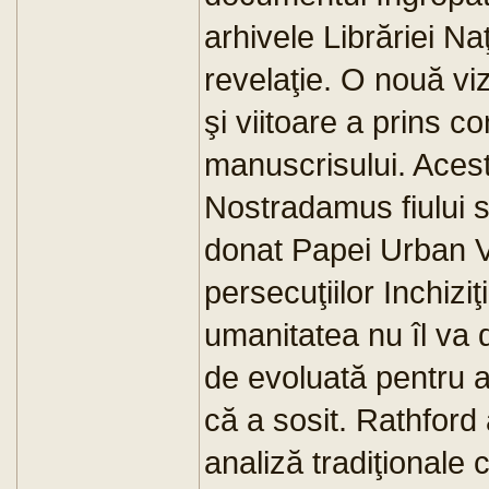
arhivele Librăriei N
revelaţie. O nouă vi
şi viitoare a prins co
manuscrisului. Acest
Nostradamus fiului să
donat Papei Urban V
persecuţiilor Inchizi
umanitatea nu îl va d
de evoluată pentru a
că a sosit. Rathfor
analiză tradiţionale c