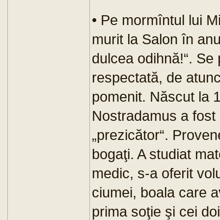
• Pe mormîntul lui M
murit la Salon în anu
dulcea odihnă!“. Se p
respectată, de atunci
pomenit. Născut la 
Nostradamus a fost c
„prezicător“. Proven
bogaţi. A studiat ma
medic, s-a oferit vol
ciumei, boala care a
prima soţie şi cei do