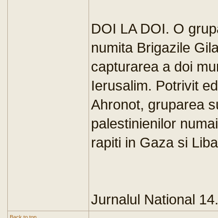
DOI LA DOI. O grupa
numita Brigazile Gil
capturarea a doi munc
Ierusalim. Potrivit ed
Ahronot, gruparea su
palestinienilor numai 
rapiti in Gaza si Lib
Jurnalul National 1
Back to top