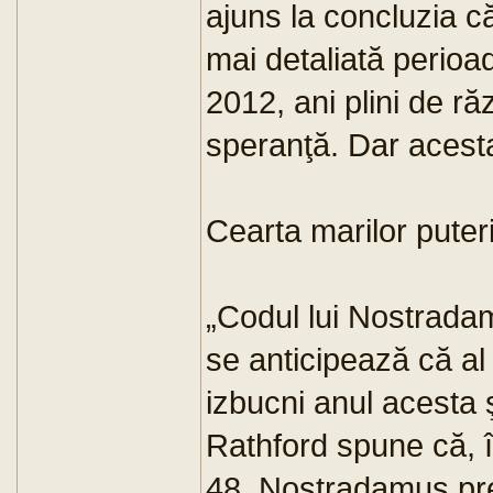
ajuns la concluzia c
mai detaliată perioa
2012, ani plini de ră
speranţă. Dar acesta n
Cearta marilor puter
„Codul lui Nostradamu
se anticipează că al
izbucni anul acesta 
Rathford spune că, î
48, Nostradamus pre