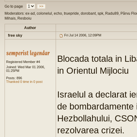
Go to page
>>
Moderators: ex-ad, colonelul, echo, truepride, dorobant, spk, Radu89, Pârvu Flor
Mihais, Resboiu
Author
free sky
Fri Jul 14 2006, 12:09PM
Blocada totala in Lib
Registered Member #4
Joined: Wed Mar 01 2006,
in Orientul Mijlociu
01:25PM
Posts: 896
Thanked 0 time in 0 post
Israelul a declarat i
de bombardamente is
Hezbollahului, CSON
rezolvarea crizei.