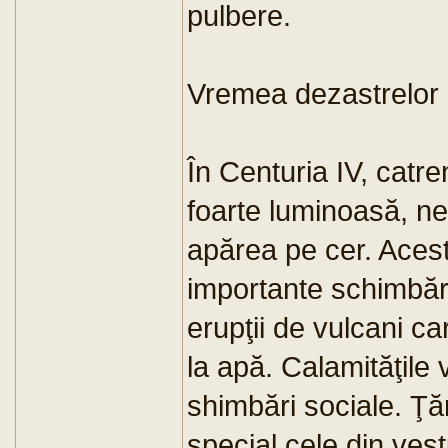
pulbere.
Vremea dezastrelor
În Centuria IV, catr
foarte luminoasă, n
apărea pe cer. Aces
importante schimbăr
erupţii de vulcani ca
la apă. Calamităţile
shimbări sociale. Ţăr
special cele din ves