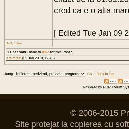
cred ca e o alta mar
[ Edited Tue Jan 09 
Back to top
1 User said Thank to
MK2
for this Post :
fire forest
(09 Jan 2018, 17:48)
Jump:
Back to top
Powered by
e107 Forum Sy
© 2006-2015 P
Site protejat la copierea cu so