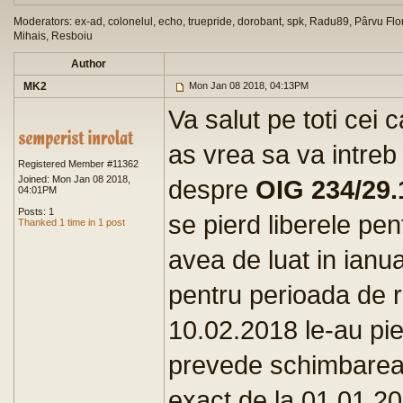
Moderators: ex-ad, colonelul, echo, truepride, dorobant, spk, Radu89, Pârvu Flor
Mihais, Resboiu
Author
MK2
Mon Jan 08 2018, 04:13PM
Va salut pe toti cei 
as vrea sa va intreb 
Registered Member #11362
Joined: Mon Jan 08 2018,
despre
OIG 234/29.
04:01PM
Posts: 1
se pierd liberele pen
Thanked 1 time in 1 post
avea de luat in ianua
pentru perioada de r
10.02.2018 le-au pie
prevede schimbarea 
exact de la 01.01.2