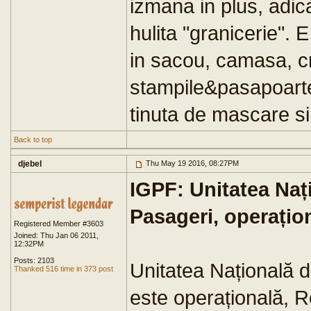
izmana in plus, adica
hulita "granicerie". 
in sacou, camasa, cr
stampile&pasapoarte 
tinuta de mascare si
Back to top
djebel
Thu May 19 2016, 08:27PM
IGPF: Unitatea Naț
Pasageri, operațio
Registered Member #3603
Joined: Thu Jan 06 2011,
12:32PM
Posts: 2103
Unitatea Națională d
Thanked 516 time in 373 post
este operațională, 