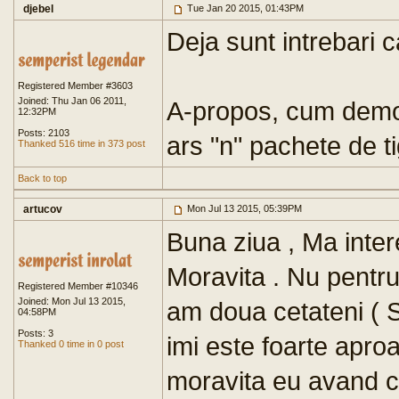
djebel
Tue Jan 20 2015, 01:43PM
Deja sunt intrebari 
Registered Member #3603
Joined: Thu Jan 06 2011,
A-propos, cum demon
12:32PM
Posts: 2103
ars "n" pachete de t
Thanked 516 time in 373 post
Back to top
artucov
Mon Jul 13 2015, 05:39PM
Buna ziua , Ma inte
Moravita . Nu pentru
Registered Member #10346
Joined: Mon Jul 13 2015,
am doua cetateni ( S
04:58PM
Posts: 3
imi este foarte apr
Thanked 0 time in 0 post
moravita eu avand ca