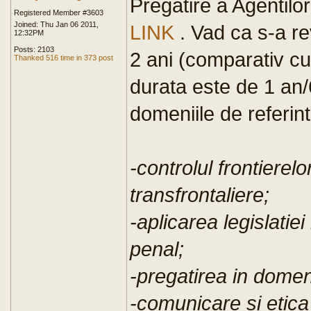
Pregatire a Agentil
Registered Member #3603
Joined: Thu Jan 06 2011,
LINK
. Vad ca s-a re
12:32PM
Posts: 2103
2 ani (comparativ cu
Thanked 516 time in 373 post
durata este de 1 an/6
domeniile de referint
-controlul frontierelo
transfrontaliere;
-aplicarea legislatie
penal;
-pregatirea in domeni
-comunicare si etica 