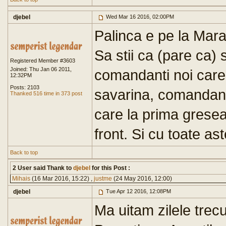
djebel
Wed Mar 16 2016, 02:00PM
Palinca e pe la Mara
Sa stii ca (pare ca) s
Registered Member #3603
Joined: Thu Jan 06 2011,
comandanti noi care 
12:32PM
Posts: 2103
savarina, comandanti
Thanked 516 time in 373 post
care la prima greseal
front. Si cu toate ast
Back to top
2 User said Thank to
djebel
for this Post :
Mihais
(16 Mar 2016, 15:22) ,
justme
(24 May 2016, 12:00)
djebel
Tue Apr 12 2016, 12:08PM
Ma uitam zilele trecu