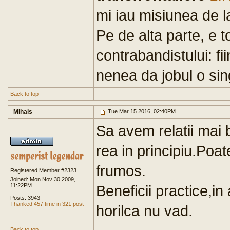
mi iau misiunea de l
Pe de alta parte, e t
contrabandistului: fi
nenea da jobul o si
Back to top
Mihais
Tue Mar 15 2016, 02:40PM
Sa avem relatii mai 
rea in principiu.Poat
frumos.
Registered Member #2323
Joined: Mon Nov 30 2009,
11:22PM
Beneficii practice,i
Posts: 3943
Thanked 457 time in 321 post
horilca nu vad.
Back to top