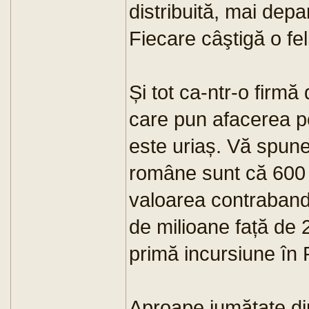
distribuită, mai depa
Fiecare câştigă o fel
Și tot ca-ntr-o firmă
care pun afacerea pe 
este uriaș. Vă spune
române sunt că 600 
valoarea contraband
de milioane față de 
primă incursiune în
Aproape jumătate din 