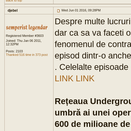
Back to top
djebel
Wed Jun 01 2016, 09:28PM
Despre multe lucruri
dar ca sa va faceti 
Registered Member #3603
Joined: Thu Jan 06 2011,
fenomenul de contra
12:32PM
Posts: 2103
episod dintr-o anche
Thanked 516 time in 373 post
. Celelalte episoade
LINK
LINK
Rețeaua Undergroun
umbră ai unei oper
600 de milioane de