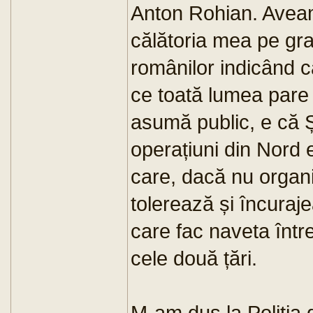
Anton Rohian. Aveam
călătoria mea pe gra
românilor indicând c
ce toată lumea pare s
asumă public, e că Ș
operațiuni din Nord 
care, dacă nu organi
tolerează și încuraje
care fac naveta între 
cele două țări.
M-am dus la Poliția