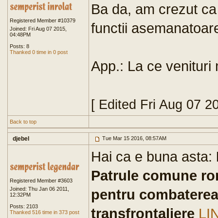
Ba da, am crezut ca
Registered Member #10379
functii asemanatoar
Joined: Fri Aug 07 2015,
04:48PM
Posts: 8
Thanked 0 time in 0 post
App.: La ce venituri
[ Edited Fri Aug 07 2
Back to top
djebel
Tue Mar 15 2016, 08:57AM
Hai ca e buna asta:
Patrule comune rom
Registered Member #3603
Joined: Thu Jan 06 2011,
pentru combaterea 
12:32PM
Posts: 2103
transfrontaliere
LI
Thanked 516 time in 373 post