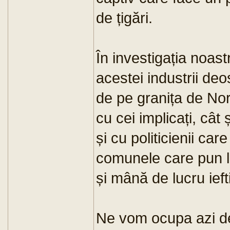
de țigări.
În investigația noas
acestei industrii deos
de pe granița de Nor
cu cei implicați, cât 
și cu politicienii ca
comunele care pun la
și mână de lucru ief
Ne vom ocupa azi de 