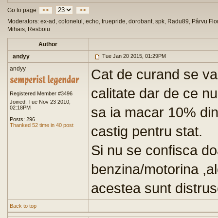
Go to page
<<
>>
Moderators: ex-ad, colonelul, echo, truepride, dorobant, spk, Radu89, Pârvu Flor
Mihais, Resboiu
Author
andyy
Tue Jan 20 2015, 01:29PM
andyy
Cat de curand se va 
calitate dar de ce nu
Registered Member #3496
Joined: Tue Nov 23 2010,
sa ia macar 10% din 
02:18PM
Posts: 296
Thanked 52 time in 40 post
castig pentru stat.
Si nu se confisca doa
benzina/motorina ,al
acestea sunt distrus
Back to top