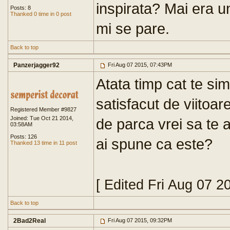
inspirata? Mai era u
Posts: 8
Thanked 0 time in 0 post
mi se pare.
Back to top
Panzerjagger92
Fri Aug 07 2015, 07:43PM
Atata timp cat te simt
satisfacut de viitoar
Registered Member #9827
Joined: Tue Oct 21 2014,
de parca vrei sa te a
03:58AM
Posts: 126
ai spune ca este?
Thanked 13 time in 11 post
[ Edited Fri Aug 07 2
Back to top
2Bad2Real
Fri Aug 07 2015, 09:32PM