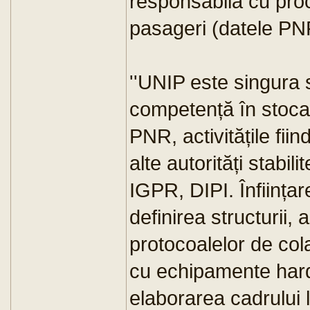
responsabilă cu pro
pasageri (datele PN
''UNIP este singura 
competență în stoca
PNR, activitățile fii
alte autorități stabili
IGPR, DIPI. Înființar
definirea structurii,
protocoalelor de cola
cu echipamente hard
elaborarea cadrului l