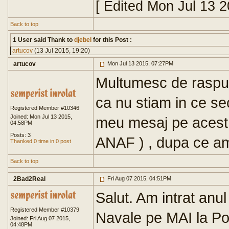
[ Edited Mon Jul 13 
Back to top
1 User said Thank to
djebel
for this Post :
artucov
(13 Jul 2015, 19:20)
artucov
Mon Jul 13 2015, 07:27PM
Multumesc de raspuns
ca nu stiam in ce sec
Registered Member #10346
Joined: Mon Jul 13 2015,
meu mesaj pe acest 
04:58PM
Posts: 3
ANAF ) , dupa ce am 
Thanked 0 time in 0 post
Back to top
2Bad2Real
Fri Aug 07 2015, 04:51PM
Salut. Am intrat anu
Registered Member #10379
Navale pe MAI la Pol
Joined: Fri Aug 07 2015,
04:48PM