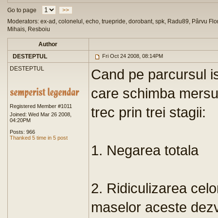
Go to page
>>
Moderators: ex-ad, colonelul, echo, truepride, dorobant, spk, Radu89, Pârvu Flor
Mihais, Resboiu
Author
DESTEPTUL
Fri Oct 24 2008, 08:14PM
DESTEPTUL
Cand pe parcursul ist
care schimba mersul
Registered Member #1011
trec prin trei stagii:
Joined: Wed Mar 26 2008,
04:20PM
Posts: 966
Thanked 5 time in 5 post
1. Negarea totala
2. Ridiculizarea cel
maselor aceste dezv