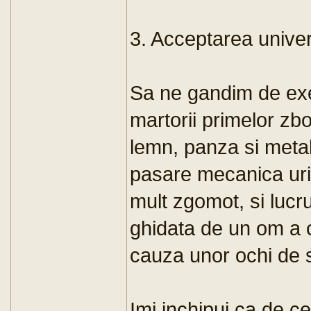
3. Acceptarea univer
Sa ne gandim de exe
martorii primelor zbo
lemn, panza si metal,
pasare mecanica uri
mult zgomot, si lucru
ghidata de un om a c
cauza unor ochi de st
Imi inchipui ca de ce