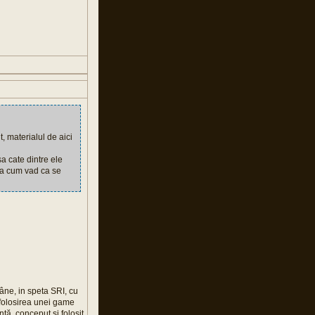
, materialul de aici
sa cate dintre ele
sa cum vad ca se
âne, in speta SRI, cu
 folosirea unei game
nţă, conceput si folosit