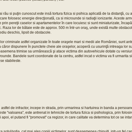
i rău si puţin cunoscut este insă tortura fizica si psihica aplicată de la distanţă, cu
e care folosesc energie direcţionată, ca si microunde si radiaţii ionizante. Aceste a
 prin pereţii caselor si apartamentelor în care locuiesc si sunt miniaturizate, încapâ
 Raza lor de bătaie este de approx. 500 m într-un oraş, unde există multe obstacol
diu deschis, lipsit de obstacole.
r criminale astfel organizate în toate oraşele mari si medii ale Romăniei, sunt antr
 căror dispunere în punctele cheie ale oraşelor, acoperă cu usurinţă intreaga lor s
deasemena trimise sa urmărească şi atace victima din autovehicule dotate cu versiun
ounde. Bandele sunt coordonate de la centru, astfel incat o victima va fi urmarita si 
 se stabileste.
n astfel de infractor, incepe in strada, prin urmarirea si hartuirea in banda a persoan
ste "valoarea", este antrenat in tehnicile de tortura fizica si psihologica, prin folos
apoi, el putand fi "promovat" ca regizor, in care calitate va determina tot ce se inta
ca sotul/sotia, cat mai ales copiii victimelor, sunt deasemenea chinuiti, intr-un fel c