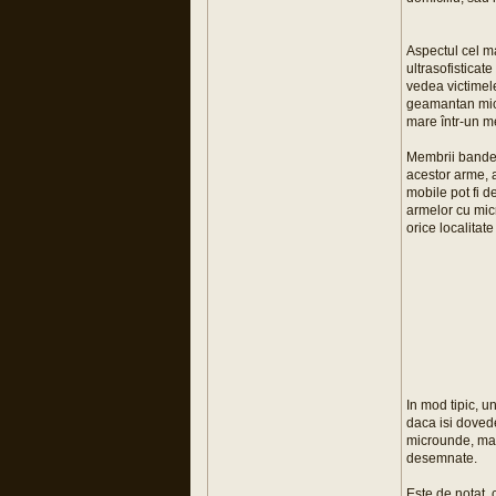
Aspectul cel ma
ultrasofisticat
vedea victimele
geamantan mic.
mare într-un me
Membrii bandelo
acestor arme, a
mobile pot fi 
armelor cu micr
orice localitate
In mod tipic, u
daca isi dovede
microunde, mai 
desemnate.
Este de notat, 