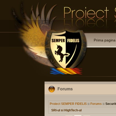
Prima pagina
Forums
Proiect SEMPER FIDELIS
::
Forums
:: Securit
SRI-ul si HighTech-ul