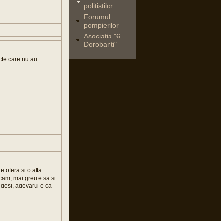
politistilor
Forumul
pompierilor
Asociatia "6
Dorobanti"
ecte care nu au
re ofera si o alta
icam, mai greu e sa si
. desi, adevarul e ca