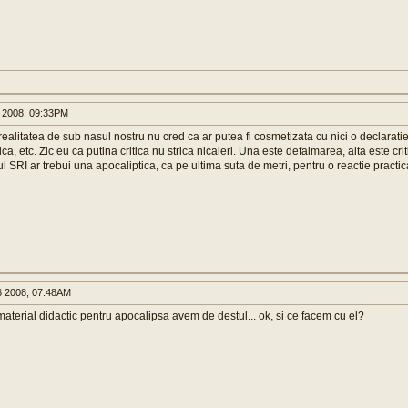
 2008, 09:33PM
ealitatea de sub nasul nostru nu cred ca ar putea fi cosmetizata cu nici o declarat
ca, etc. Zic eu ca putina critica nu strica nicaieri. Una este defaimarea, alta este cri
ul SRI ar trebui una apocaliptica, ca pe ultima suta de metri, pentru o reactie practic
 2008, 07:48AM
aterial didactic pentru apocalipsa avem de destul... ok, si ce facem cu el?