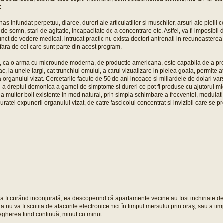
:
nas infundat perpetuu, diaree, dureri ale articulatiilor si muschilor, arsuri ale pielii
ea de somn, stari de agitatie, incapacitate de a concentrare etc. Astfel, va fi imposibil
nct de vedere medical, intrucat practic nu exista doctori antrenati in recunoasterea e
fara de cei care sunt parte din acest program.
s, ca o arma cu microunde moderna, de productie americana, este capabila de a pro
ac, la unele largi, cat trunchiul omului, a carui vizualizare in pielea goala, permite a
 organului vizat. Cercetarile facute de 50 de ani incoace si miliardele de dolari var
e-a dreptul demonica a gamei de simptome si dureri ce pot fi produse cu ajutorul mic
ea multor boli existente in mod natural, prin simpla schimbare a frecventei, modulatie
duratei expunerii organului vizat, de catre fascicolul concentrat si invizibil care se p
a fi curănd inconjurată, ea descoperind că apartamente vecine au fost inchiriate de 
a nu va fi scutita de atacurile electronice nici în timpul mersului prin oraş, sau a tim
egherea fiind continuă, minut cu minut.