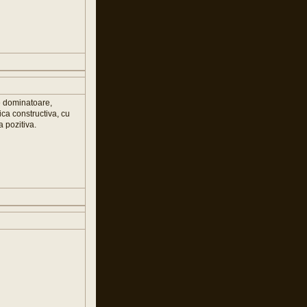
ie dominatoare,
tica constructiva, cu
a pozitiva.