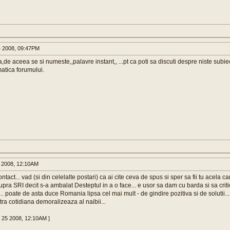
 2008, 09:47PM
e aceea se si numeste,,palavre instant,, ...pt ca poti sa discuti despre niste subi
atica forumului.
 2008, 12:10AM
ontact... vad (si din celelalte postari) ca ai cite ceva de spus si sper sa fii tu acela ca
pra SRI decit s-a ambalat Desteptul in a o face... e usor sa dam cu barda si sa crit
.. poate de asta duce Romania lipsa cel mai mult - de gindire pozitiva si de solutii..
tra cotidiana demoralizeaza al naibii...
v 25 2008, 12:10AM ]