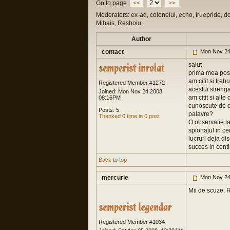
Go to page
<<
>>
Moderators: ex-ad, colonelul, echo, truepride, d
Mihais, Resboiu
Author
contact
Mon Nov 24
salut
prima mea post
am citit si tre
Registered Member #1272
acestui strenga
Joined: Mon Nov 24 2008,
am citit si alt
08:16PM
cunoscute de c
Posts: 5
palavre?
Thanked 0 time in 0 post
O observatie la
spionajul in ce
lucruri deja dis
succes in conti
Back to top
mercurie
Mon Nov 24
Mii de scuze. R
Registered Member #1034