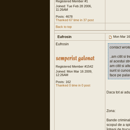
Registered Member #1
Joined: Tue Feb 28 2006,
11:26AM
Posts: 4678
Thanked 67 time in 37 post
Back to top
Eufrosin
Mon Mar 16
Eufrosin
contact wrot
..am citit si
al acestui st
am citit si a
Registered Member #1542
sunt si cuno
Joined: Mon Mar 16 2009,
12:26AM
face pe palav
Posts: 162
Thanked 0 time in 0 post
Daca tot ai adu
Zona:
Bande criminale
scopul de a sp
întregi de truc