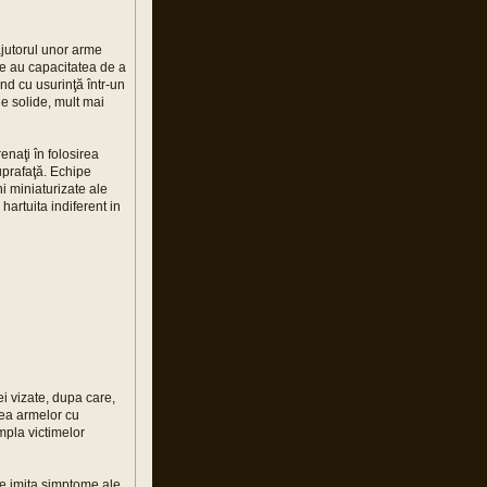
 ajutorul unor arme
rme au capacitatea de a
nd cu usurinţă într-un
e solide, mult mai
enaţi în folosirea
uprafaţă. Echipe
i miniaturizate ale
hartuita indiferent in
ei vizate, dupa care,
irea armelor cu
mpla victimelor
are imita simptome ale