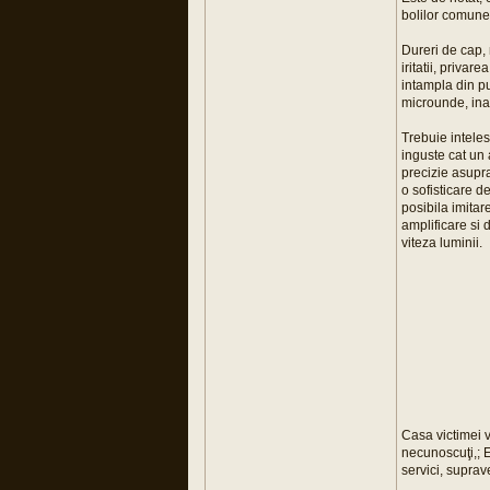
bolilor comune
Dureri de cap, 
iritatii, privar
intampla din pu
microunde, ina
Trebuie intele
inguste cat un 
precizie asupra
o sofisticare d
posibila imitar
amplificare si 
viteza luminii.
Casa victimei v
necunoscuţi,; E
servici, suprav