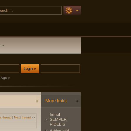
Signup
More links
Imnul
s thread
|
Next thread
>>
SEMPER
FIDELIS
Arhiva stiri