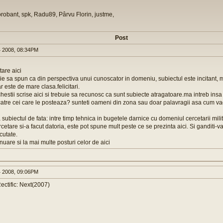
orobant, spk, Radu89, Pârvu Florin, justme,
Post
 2008, 08:34PM
are aici
buie sa spun ca din perspectiva unui cunoscator in domeniu, subiectul este incitant, m
r este de mare clasa.felicitari.
e chestii scrise aici si trebuie sa recunosc ca sunt subiecte atragatoare.ma intreb insa 
atre cei care le posteaza? sunteti oameni din zona sau doar palavragii asa cum va
 subiectul de fata: intre timp tehnica in bugetele darnice cu domeniul cercetarii mili
rcetare si-a facut datoria, este pot spune mult peste ce se prezinta aici. Si ganditi-v
cutate.
nuare si la mai multe posturi celor de aici
 2008, 09:06PM
ectific: Next(2007)