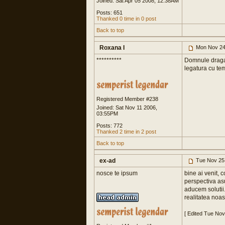
Joined: Sat Apr 05 2008, 12:38AM
Posts: 651
Thanked 0 time in 0 post
Back to top
Roxana I
Mon Nov 24
**********
Domnule draga,d
legatura cu tem
Registered Member #238
Joined: Sat Nov 11 2006,
03:55PM
Posts: 772
Thanked 2 time in 2 post
Back to top
ex-ad
Tue Nov 25
nosce te ipsum
bine ai venit, c
perspectiva asu
aducem solutii.
realitatea noas
[ Edited Tue No