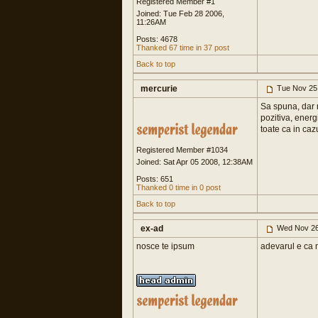
Registered Member #1
Joined: Tue Feb 28 2006,
11:26AM
Posts: 4678
Thanked 67 time in 37 post
Back to top
mercurie
Tue Nov 25
Sa spuna, dar r
pozitiva, energi
toate ca in caz
Registered Member #1034
Joined: Sat Apr 05 2008, 12:38AM
Posts: 651
Thanked 0 time in 0 post
Back to top
ex-ad
Wed Nov 26
nosce te ipsum
adevarul e ca m