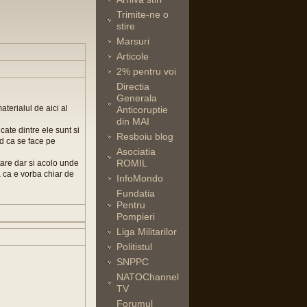
Trimite-ne o
stire
Marsuri
Articole
2% pentru voi
Directia
Generala
aterialul de aici al
Anticoruptie
din MAI
cate dintre ele sunt si
Resboiu blog
d ca se face pe
Asociatia
ROMIL
tare dar si acolo unde
a ca e vorba chiar de
InfoMondo
Fundatia
Pentru
Pompieri
Liga Militarilor
Politistul
SNPPC
NATOChannel
TV
Forumul