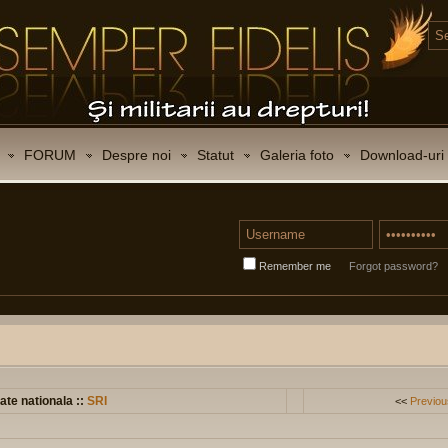
FORUM
Despre noi
Statut
Galeria foto
Download-uri
Remember me
Forgot password?
ate nationala ::
SRI
<<
Previou