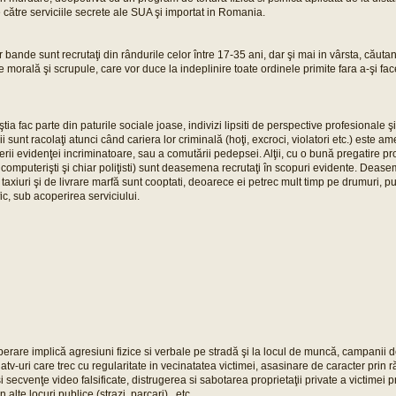
 către serviciile secrete ale SUA şi importat in Romania.
bande sunt recrutaţi din rândurile celor între 17-35 ani, dar şi mai in vârsta, căut
i de morală şi scrupule, care vor duce la indeplinire toate ordinele primite fara a-şi f
tia fac parte din paturile sociale joase, indivizi lipsiti de perspective profesionale ş
i sunt racolaţi atunci când cariera lor criminală (hoţi, excroci, violatori etc.) este am
rii evidenţei incriminatoare, sau a comutării pedepsei. Alţii, cu o bună pregatire pr
computerişti şi chiar poliţisti) sunt deasemena recrutaţi în scopuri evidente. Deas
 taxiuri şi de livrare marfă sunt cooptati, deoarece ei petrec mult timp pe drumuri, p
fic, sub acoperirea serviciului.
rare implică agresiuni fizice si verbale pe stradă şi la locul de muncă, campanii d
atv-uri care trec cu regularitate in vecinatatea victimei, asasinare de caracter prin
 secvenţe video falsificate, distrugerea si sabotarea proprietaţii private a victimei pr
n alte locuri publice (strazi, parcari) , etc.