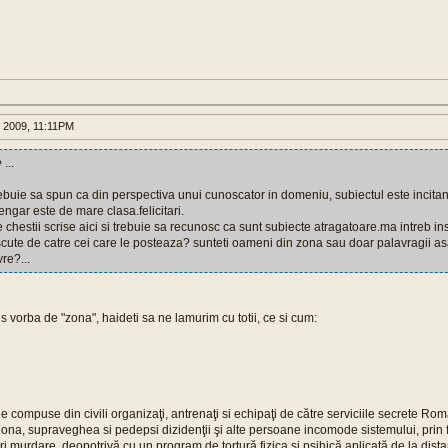
 2009, 11:11PM
e
...
 trebuie sa spun ca din perspectiva unui cunoscator in domeniu, subiectul este incitant
rengar este de mare clasa.felicitari.
lte chestii scrise aici si trebuie sa recunosc ca sunt subiecte atragatoare.ma intreb in
scute de catre cei care le posteaza? sunteti oameni din zona sau doar palavragii a
re?...
s vorba de "zona", haideti sa ne lamurim cu totii, ce si cum:
 compuse din civili organizaţi, antrenaţi si echipaţi de către serviciile secrete Rom
iona, supraveghea si pedepsi dizidenţii şi alte persoane incomode sistemului, prin
uri murdare, deopotrivă cu un program de tortură fizica si psihică aplicată de la dista