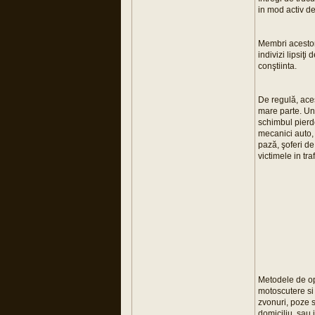
in mod activ de
Membri acestor 
indivizi lipsiţ
conştiinta.
De regulă, aceş
mare parte. Uni
schimbul pierde
mecanici auto, 
pază, şoferi de
victimele in tra
Metodele de ope
motoscutere si 
zvonuri, poze si
domiciliu, sau i