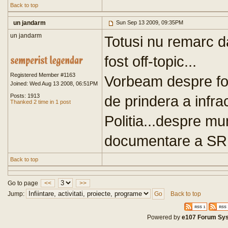
Back to top
un jandarm
Sun Sep 13 2009, 09:35PM
un jandarm
Totusi nu remarc d
fost off-topic...
Registered Member #1163
Vorbeam despre fol
Joined: Wed Aug 13 2008, 06:51PM
Posts: 1913
de prindera a infra
Thanked 2 time in 1 post
Politia...despre mu
documentare a SRI
Back to top
Go to page
<<
>>
Jump:
Back to top
Powered by
e107 Forum Sy