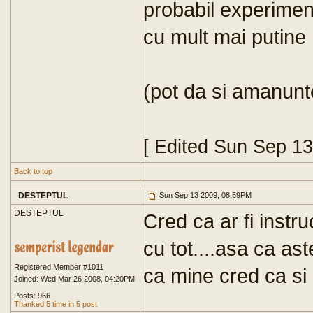
probabil experimen
cu mult mai putine
(pot da si amanunt
[ Edited Sun Sep 1
Back to top
DESTEPTUL
Sun Sep 13 2009, 08:59PM
DESTEPTUL
Cred ca ar fi inst
cu tot....asa ca aste
Registered Member #1011
ca mine cred ca si ce
Joined: Wed Mar 26 2008, 04:20PM
Posts: 966
Thanked 5 time in 5 post