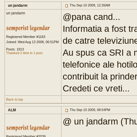
un jandarm
Thu Sep 10 2009, 12:26AM
un jandarm
@pana cand...
Informatia a fost 
Registered Member #1163
de catre televiziun
Joined: Wed Aug 13 2008, 06:51PM
Posts: 1913
Au spus ca SRI a m
Thanked 2 time in 1 post
telefonice ale hoti
contribuit la prind
Credeti ce vreti...
Back to top
ALM
Thu Sep 10 2009, 08:54PM
@ un jandarm (Th
Registered Member #2039