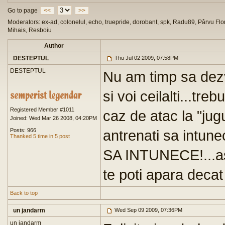
Go to page
<<
>>
Moderators: ex-ad, colonelul, echo, truepride, dorobant, spk, Radu89, Pârvu Flor
Mihais, Resboiu
Author
DESTEPTUL
Thu Jul 02 2009, 07:58PM
DESTEPTUL
Nu am timp sa dezvo
si voi ceilalti...tre
Registered Member #1011
caz de atac la "ju
Joined: Wed Mar 26 2008, 04:20PM
Posts: 966
antrenati sa intunece
Thanked 5 time in 5 post
SA INTUNECE!...as
te poti apara deca
Back to top
un jandarm
Wed Sep 09 2009, 07:36PM
un jandarm