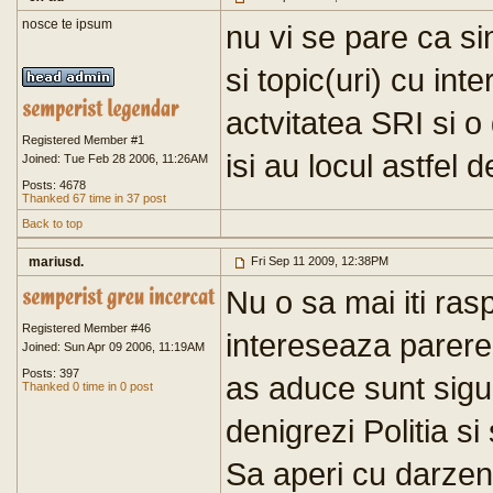
nosce te ipsum
nu vi se pare ca sin
si topic(uri) cu inte
actvitatea SRI si o
Registered Member #1
isi au locul astfel 
Joined: Tue Feb 28 2006, 11:26AM
Posts: 4678
Thanked 67 time in 37 post
Back to top
mariusd.
Fri Sep 11 2009, 12:38PM
Nu o sa mai iti ra
Registered Member #46
intereseaza parere
Joined: Sun Apr 09 2006, 11:19AM
Posts: 397
as aduce sunt sigur
Thanked 0 time in 0 post
denigrezi Politia si
Sa aperi cu darzeni