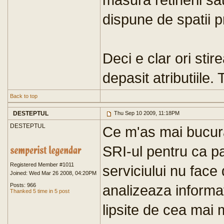
dispune de spatii pr
Deci e clar ori stir
depasit atributiile. 
Back to top
DESTEPTUL
Thu Sep 10 2009, 11:18PM
DESTEPTUL
Ce m'as mai bucura
SRI-ul pentru ca pa
Registered Member #1011
serviciului nu face 
Joined: Wed Mar 26 2008, 04:20PM
Posts: 966
analizeaza informat
Thanked 5 time in 5 post
lipsite de cea mai 