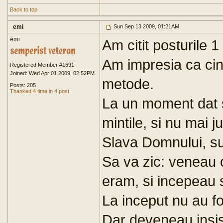
Back to top
emi
Sun Sep 13 2009, 01:21AM
emi
Am citit posturile 1
Am impresia ca cin
Registered Member #1691
Joined: Wed Apr 01 2009, 02:52PM
metode.
Posts: 205
Thanked 4 time in 4 post
La un moment dat
mintile, si nu mai 
Slava Domnului, su
Sa va zic: veneau
eram, si incepeau
La inceput nu au fos
Dar deveneau insist