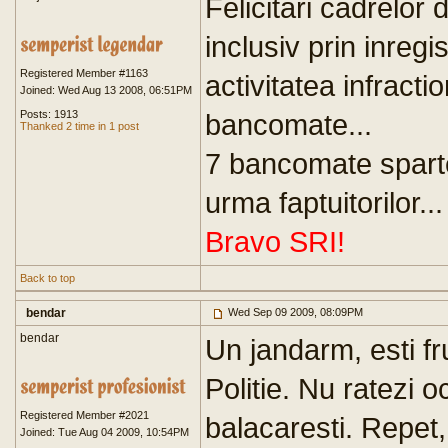
Felicitari cadrelor
inclusiv prin inregi
Registered Member #1163
activitatea infracti
Joined: Wed Aug 13 2008, 06:51PM
Posts: 1913
bancomate...
Thanked 2 time in 1 post
7 bancomate sparte
urma faptuitorilor...
Bravo SRI!
Back to top
bendar
Wed Sep 09 2009, 08:09PM
bendar
Un jandarm, esti fr
Politie. Nu ratezi 
Registered Member #2021
balacaresti. Repet,
Joined: Tue Aug 04 2009, 10:54PM