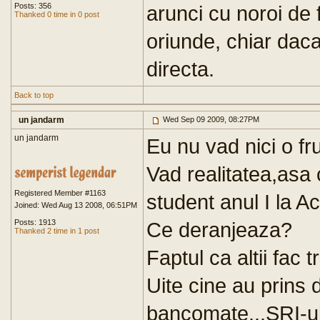
Posts: 356
arunci cu noroi de 
Thanked 0 time in 0 post
oriunde, chiar daca
directa.
Back to top
un jandarm
Wed Sep 09 2009, 08:27PM
un jandarm
Eu nu vad nici o fru
Vad realitatea,asa
Registered Member #1163
student anul I la A
Joined: Wed Aug 13 2008, 06:51PM
Posts: 1913
Ce deranjeaza?
Thanked 2 time in 1 post
Faptul ca altii fac t
Uite cine au prins d
bancomate...SRI-ul