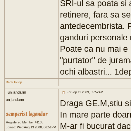
SRI-ul sa poata si 
retinere, fara sa s
antedecembrista. P
ganduri personale 
Poate ca nu mai e 
"purtator" de juram
ochi albastri... 1d
Back to top
un jandarm
Fri Sep 11 2009, 05:52AM
un jandarm
Draga GE.M,stiu si 
In mare parte doarm
Registered Member #1163
M-ar fi bucurat da
Joined: Wed Aug 13 2008, 06:51PM