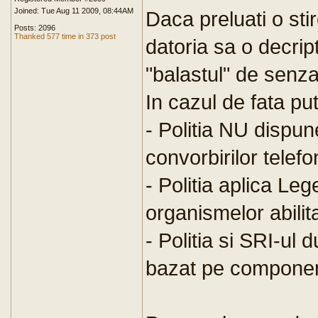
Joined: Tue Aug 11 2009, 08:44AM
Daca preluati o stir
Posts: 2096
Thanked 577 time in 373 post
datoria sa o decript
"balastul" de senza
In cazul de fata p
- Politia NU dispun
convorbirilor telefo
- Politia aplica Leg
organismelor abilit
- Politia si SRI-ul 
bazat pe componen