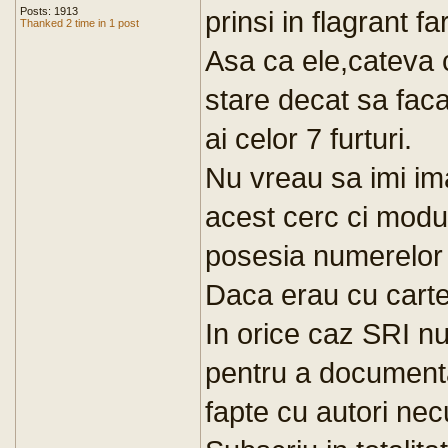
Posts: 1913
prinsi in flagrant fa
Thanked 2 time in 1 post
Asa ca ele,cateva c
stare decat sa faca
ai celor 7 furturi.
Nu vreau sa imi im
acest cerc ci modul
posesia numerelor d
Daca erau cu carte
In orice caz SRI n
pentru a documenta 
fapte cu autori necu