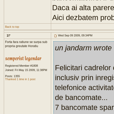
Daca ai alta parere
Aici dezbatem probl
Back to top
1\*
Wed Sep 09 2009, 09:34PM
Forta fara ratiune se surpa sub
un jandarm wrote
propria greutate Horatiu
Felicitari cadrelo
Registered Member #1808
Joined: Fri May 15 2009, 11:38PM
inclusiv prin inregi
Posts: 1355
Thanked 1 time in 1 post
telefonice activita
de bancomate...
7 bancomate sparte