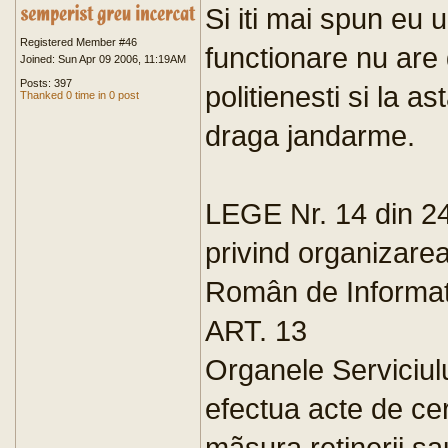
Si iti mai spun eu 
Registered Member #46
functionare nu are 
Joined: Sun Apr 09 2006, 11:19AM
Posts: 397
politienesti si la a
Thanked 0 time in 0 post
draga jandarme.
LEGE Nr. 14 din 24
privind organizarea
Român de Informat
ART. 13
Organele Serviciul
efectua acte de ce
mãsura retinerii sau