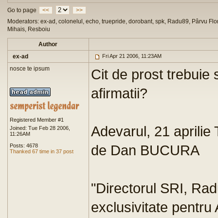
Go to page
<<
>>
Moderators: ex-ad, colonelul, echo, truepride, dorobant, spk, Radu89, Pârvu Flor
Mihais, Resboiu
Author
ex-ad
Fri Apr 21 2006, 11:23AM
nosce te ipsum
Cit de prost trebuie s
afirmatii?
Registered Member #1
Adevarul, 21 aprilie T
Joined: Tue Feb 28 2006,
11:26AM
de Dan BUCURA
Posts: 4678
Thanked 67 time in 37 post
"Directorul SRI, Rad
exclusivitate pentru