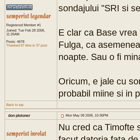
sondajului "SRI si s
Registered Member #1
E clar ca Base vrea
Joined: Tue Feb 28 2006,
11:26AM
Fulga, ca asemenea
Posts: 4678
Thanked 67 time in 37 post
noapte. Sau o fi mina
Oricum, e jale cu son
probabil miine si in 
Back to top
don plotoner
Mon May 08 2006, 10:36PM
Nu cred ca Timofte si
facut datoria fata de