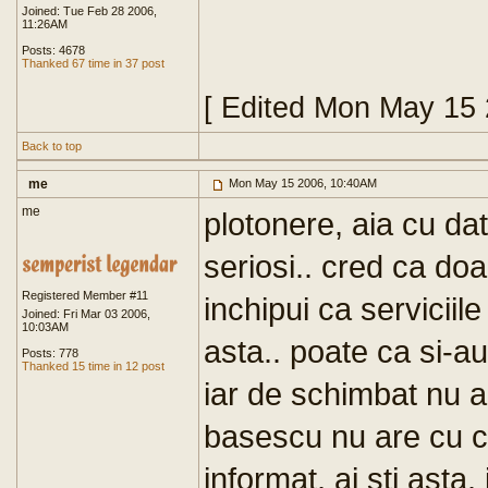
Joined: Tue Feb 28 2006,
11:26AM
Posts: 4678
Thanked 67 time in 37 post
[ Edited Mon May 15
Back to top
me
Mon May 15 2006, 10:40AM
me
plotonere, aia cu dat
seriosi.. cred ca doa
Registered Member #11
inchipui ca serviciil
Joined: Fri Mar 03 2006,
10:03AM
asta.. poate ca si-au
Posts: 778
Thanked 15 time in 12 post
iar de schimbat nu a
basescu nu are cu ci
informat, ai sti asta.