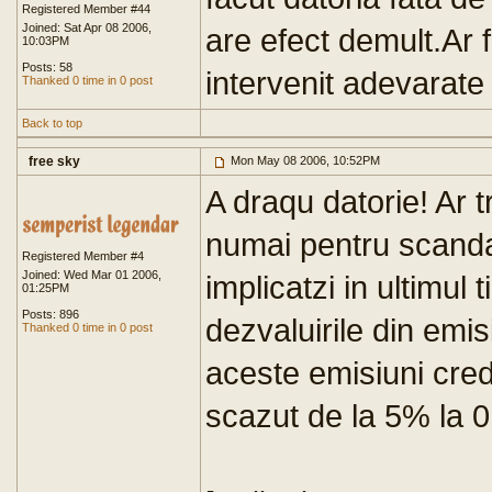
Registered Member #44
Joined: Sat Apr 08 2006,
are efect demult.Ar f
10:03PM
Posts: 58
intervenit adevarat
Thanked 0 time in 0 post
Back to top
free sky
Mon May 08 2006, 10:52PM
A draqu datorie! Ar 
numai pentru scandal
Registered Member #4
Joined: Wed Mar 01 2006,
implicatzi in ultimul
01:25PM
Posts: 896
dezvaluirile din emis
Thanked 0 time in 0 post
aceste emisiuni credi
scazut de la 5% la 