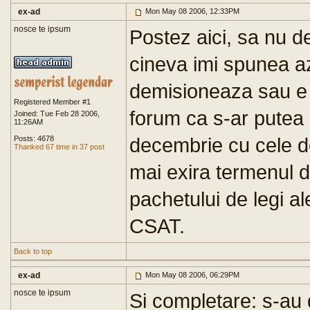
ex-ad
Mon May 08 2006, 12:33PM
nosce te ipsum
Postez aici, sa nu d
cineva imi spunea az
demisioneaza sau e 
Registered Member #1
forum ca s-ar putea
Joined: Tue Feb 28 2006,
11:26AM
decembrie cu cele do
Posts: 4678
Thanked 67 time in 37 post
mai exira termenul 
pachetului de legi al
CSAT.
Back to top
ex-ad
Mon May 08 2006, 06:29PM
nosce te ipsum
Si completare: s-au d