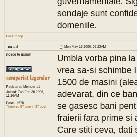
guvernamentale. Sig
sondaje sunt confide
domeniile.
Back to top
ex-ad
Mon May 15 2006, 08:23AM
nosce te ipsum
Umbla vorba pina la 
vrea sa-si schimbe 
1500 de masini (alea 
Registered Member #1
adevarat, din ce ba
Joined: Tue Feb 28 2006,
11:26AM
se gasesc bani pent
Posts: 4678
Thanked 67 time in 37 post
fraierii fara prime si
Care stiti ceva, dati