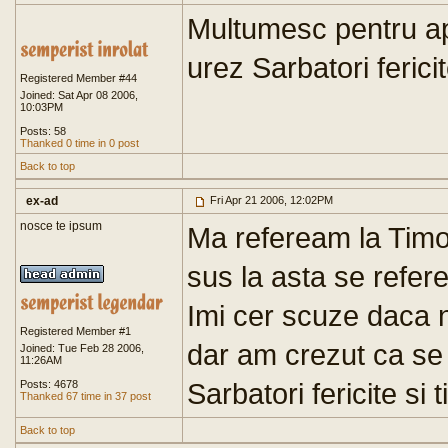
Multumesc pentru ap
urez Sarbatori fericit
Registered Member #44
Joined: Sat Apr 08 2006,
10:03PM
Posts: 58
Thanked 0 time in 0 post
Back to top
ex-ad
Fri Apr 21 2006, 12:02PM
nosce te ipsum
Ma refeream la Timof
sus la asta se refer
Imi cer scuze daca n-
Registered Member #1
dar am crezut ca se 
Joined: Tue Feb 28 2006,
11:26AM
Sarbatori fericite si 
Posts: 4678
Thanked 67 time in 37 post
Back to top