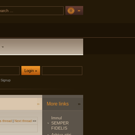
Signup
More links
Imnul
s thread
|
Next thread
>>
SEMPER
FIDELIS
Arhiva stiri