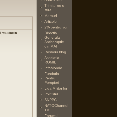
Trimite-ne o
stire
Marsuri
Articole
2% pentru voi
Directia
i, va aduc la
Generala
Anticoruptie
din MAI
Resboiu blog
Asociatia
ROMIL
InfoMondo
Fundatia
Pentru
Pompieri
Liga Militarilor
Politistul
SNPPC
NATOChannel
TV
Forumul