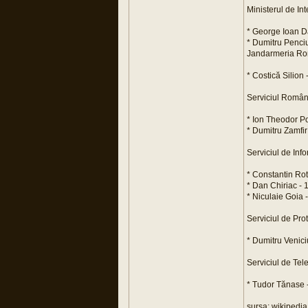
Ministerul de In
* George Ioan D
* Dumitru Penci
Jandarmeria R
* Costică Silion
Serviciul Român 
* Ion Theodor P
* Dumitru Zamfir
Serviciul de Info
* Constantin Ro
* Dan Chiriac -
* Niculaie Goia
Serviciul de Pro
* Dumitru Venici
Serviciul de Tel
* Tudor Tănase 
sursa: wikipedia