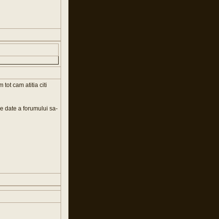
tot cam atitia citi
 de date a forumului sa-