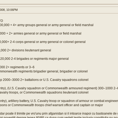
008, 10:06PM
TO
00,000 + 4+ army groups general or army general or field marshal
000 + 2+ armies general or army general or field marshal
,000+ 2-4 corps general or army general or colonel general
000 2+ divisions lieutenant general
–20,000 2-4 brigades or regiments major general
000 2+ regiments or 3–6
mmonwealth regiments brigadier general, brigadier or colonel
up 2000–3000 2+ battalions or U.S. Cavalry squadrons colonel
nfantry), (U.S. Cavalry squadron or Commonwealth armoured regiment) 300–1000 2
 Cavalry troops, or Commonwealth squadrons lieutenant colonel
ntry), artillery battery, U.S. Cavalry troop or squadron of armour or combat engin
oons or Commonwealth troops chief warrant officer and captain or major
r poate il trimite pe vro'unu prin afganistan si il intoarce inapoi cu bastoanele de 
mi povestiti despre legea 80/95 ca dupa cum vedeti legile inclusiv constitutia nu poa