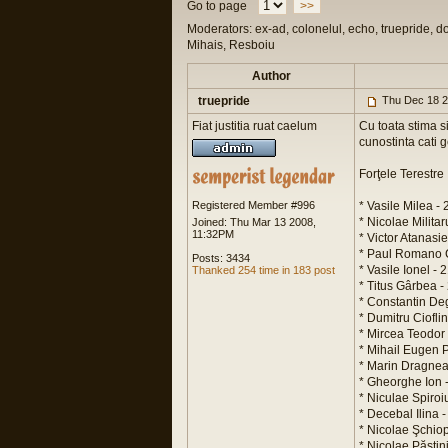
Go to page
>>
Moderators: ex-ad, colonelul, echo, truepride, d
Mihais, Resboiu
Author
truepride
Thu Dec 18 2
Fiat justitia ruat caelum
Cu toata stima si
cunostinta cati 
Forţele Terestre
Registered Member #996
* Vasile Milea 
* Nicolae Milita
Joined: Thu Mar 13 2008,
11:32PM
* Victor Atanasi
* Paul Romano C
Posts: 3434
* Vasile Ionel -
Thanked 254 time in 183 post
* Titus Gârbea 
* Constantin De
* Dumitru Ciofli
* Mircea Teodor
* Mihail Eugen 
* Marin Dragnea
* Gheorghe Ion 
* Niculae Spiroi
* Decebal Ilina 
* Nicolae Şchio
* Nicolae Păştin