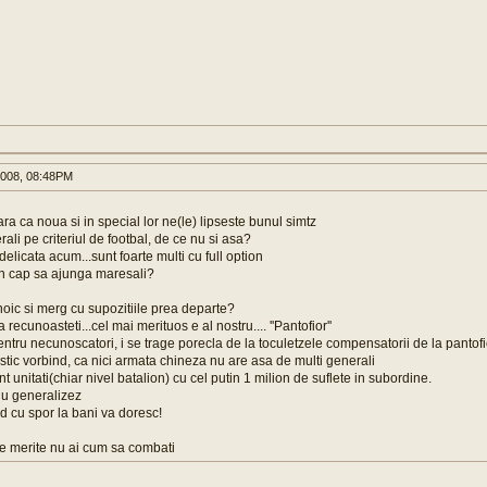
008, 08:48PM
ra ca noua si in special lor ne(le) lipseste bunul simtz
li pe criteriul de footbal, de ce nu si asa?
elicata acum...sunt foarte multi cu full option
in cap sa ajunga maresali?
noic si merg cu supozitiile prea departe?
 recunoasteti...cel mai merituos e al nostru.... ''Pantofior''
entru necunoscatori, i se trage porecla de la toculetzele compensatorii de la pantofi
istic vorbind, ca nici armata chineza nu are asa de multi generali
unt unitati(chiar nivel batalion) cu cel putin 1 milion de suflete in subordine.
.nu generalizez
rd cu
spor la bani va doresc!
ie merite nu ai cum sa combati