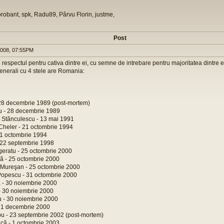
orobant, spk, Radu89, Pârvu Florin, justme,
Post
008, 07:55PM
 respectul pentru cativa dintre ei, cu semne de intrebare pentru majoritatea dintre e
generali cu 4 stele are Romania:
- 28 decembrie 1989 (post-mortem)
ru - 28 decembrie 1989
e Stănculescu - 13 mai 1991
heler - 21 octombrie 1994
 21 octombrie 1994
- 22 septembrie 1998
geratu - 25 octombrie 2000
nă - 25 octombrie 2000
 Mureşan - 25 octombrie 2000
Popescu - 31 octombrie 2000
 - 30 noiembrie 2000
- 30 noiembrie 2000
u - 30 noiembrie 2000
- 1 decembrie 2000
pu - 23 septembrie 2002 (post-mortem)
ică - 1 octombrie 2003