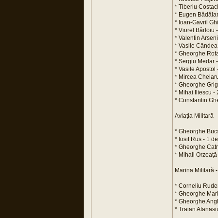
* Tiberiu Costac
* Eugen Bădălan
* Ioan-Gavril Gh
* Viorel Bârloiu
* Valentin Arsen
* Vasile Cândea
* Gheorghe Rota
* Sergiu Medar 
* Vasile Apostol
* Mircea Chelar
* Gheorghe Grig
* Mihai Iliescu 
* Constantin Gh
Aviaţia Militară
* Gheorghe Bucş
* Iosif Rus - 1 
* Gheorghe Catr
* Mihail Orzeaţă
Marina Militară -
* Corneliu Rude
* Gheorghe Mari
* Gheorghe Ang
* Traian Atanasi