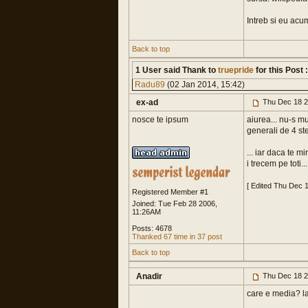
Intreb si eu acu
Back to top
1 User said Thank to
truepride
for this Post :
Radu89
(02 Jan 2014, 15:42)
ex-ad
Thu Dec 18 2
nosce te ipsum
aiurea... nu-s m
generali de 4 st
... iar daca te m
i trecem pe toti...
[ Edited Thu Dec 
Registered Member #1
Joined: Tue Feb 28 2006,
11:26AM
Posts: 4678
Thanked 67 time in 37 post
Back to top
Anadir
Thu Dec 18 2
care e media? la