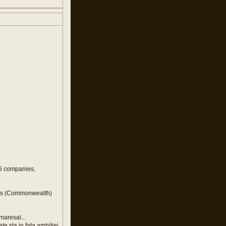
–6 companies,
eers (Commonwealth)
maresal...
te sta in fata ambitiei