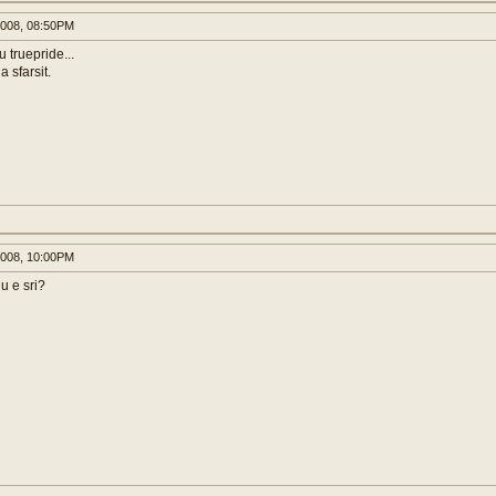
008, 08:50PM
 truepride...
a sfarsit.
008, 10:00PM
u e sri?