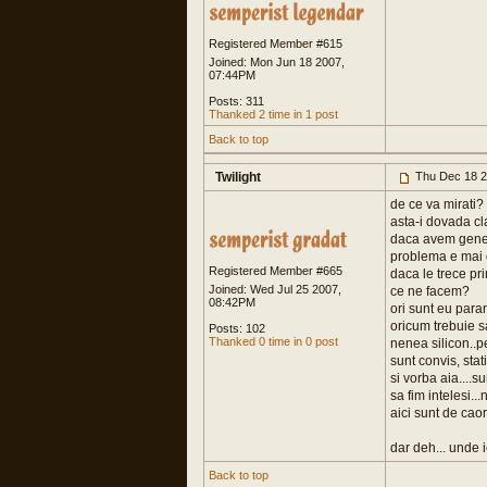
Registered Member #615
Joined: Mon Jun 18 2007,
07:44PM
Posts: 311
Thanked 2 time in 1 post
Back to top
Twilight
Thu Dec 18 2
de ce va mirati?
asta-i dovada cla
daca avem genera
problema e mai d
Registered Member #665
daca le trece pr
Joined: Wed Jul 25 2007,
ce ne facem?
08:42PM
ori sunt eu para
oricum trebuie sa
Posts: 102
Thanked 0 time in 0 post
nenea silicon..p
sunt convis, stat
si vorba aia....s
sa fim intelesi..
aici sunt de cao
dar deh... unde 
Back to top