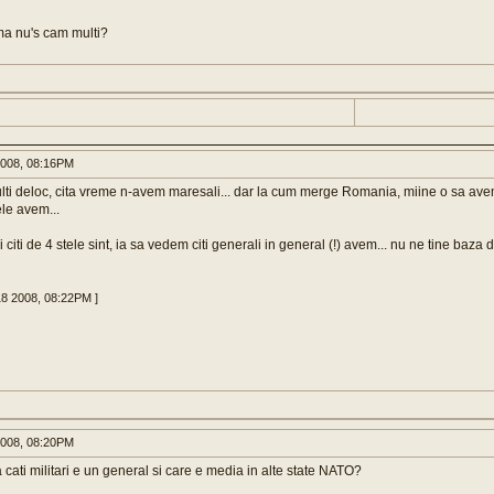
ma nu's cam multi?
008, 08:16PM
ulti deloc, cita vreme n-avem maresali... dar la cum merge Romania, miine o sa avem 
ele avem...
iri citi de 4 stele sint, ia sa vedem citi generali in general (!) avem... nu ne tine baza
18 2008, 08:22PM ]
008, 08:20PM
 cati militari e un general si care e media in alte state NATO?