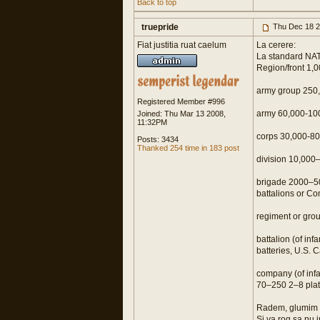
Back to top
truepride
Thu Dec 18 2
Fiat justitia ruat caelum
La cerere:
La standard NA
Region/front 1,0
army group 250,
Registered Member #996
army 60,000-100
Joined: Thu Mar 13 2008,
11:32PM
corps 30,000-80,
Posts: 3434
Thanked 254 time in 183 post
division 10,000
brigade 2000–5
battalions or Co
regiment or gro
battalion (of i
batteries, U.S.
company (of infa
70–250 2–8 plat
Radem, glumim da
Si va rog sa nu i