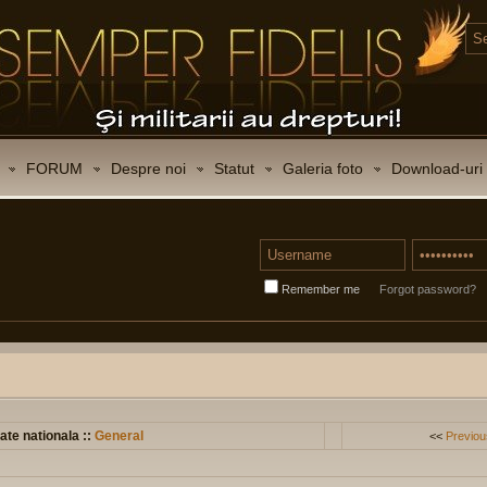
FORUM
Despre noi
Statut
Galeria foto
Download-uri
Remember me
Forgot password?
ate nationala ::
General
<<
Previou