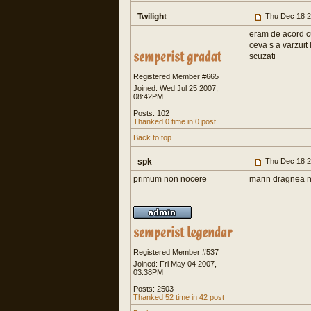
Twilight
Thu Dec 18 2
eram de acord cu
ceva s a varzuit l
scuzati
Registered Member #665
Joined: Wed Jul 25 2007,
08:42PM
Posts: 102
Thanked 0 time in 0 post
Back to top
spk
Thu Dec 18 2
primum non nocere
marin dragnea n
Registered Member #537
Joined: Fri May 04 2007,
03:38PM
Posts: 2503
Thanked 52 time in 42 post