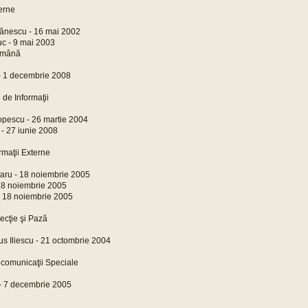
terne
ănescu - 16 mai 2002
uc - 9 mai 2003
omână
 - 1 decembrie 2008
de Informaţii
opescu - 26 martie 2004
 - 27 iunie 2008
rmaţii Externe
taru - 18 noiembrie 2005
 18 noiembrie 2005
 - 18 noiembrie 2005
tecţie şi Pază
us Iliescu - 21 octombrie 2004
ecomunicaţii Speciale
- 7 decembrie 2005