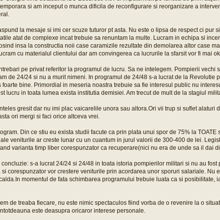
emporara si am inceput o munca dificila de reconfigurare si reorganizare a interven
eral.
spund la mesaje si imi cer scuze tuturor pt asta. Nu este o lipsa de respect ci pur si
vitatile atat de complexe incat trebuie sa renuntam la multe. Lucram in echipa si in
losind insa la constructia noii case caramizile rezultate din demolarea altor case ma
ucram cu materialul clientului dar am convingerea ca lucrurile la sfarsit vor fi mai ok
ntrebari pe privat referitor la programul de lucru. Sa ne intelegem. Pompierii vechi st
ram de 24/24 si nu a murit nimeni. In programul de 24/48 s-a lucrat de la Revolutie
 foarte bine. Primordial in meseria noastra trebuie sa fie interesul public nu intere
t lucru in toata lumea exista institutia demisiei. Am trecut de mult de la stagiul milit
nteles gresit dar nu imi plac vaicarelile unora sau altora.Ori vii trup si suflet alaturi
asta ori mergi si faci orice altceva vrei.
ogram. Din ce stiu eu exista studii facute ca prin plata unui spor de 75% la TOATE
gale veniturile ar creste lunar cu un cuantum in jurul valorii de 300-400 de lei. Leg
and varianta timp liber corespunzator ca recuperare(nici nu era de unde sa il dai din
n concluzie: s-a lucrat 24/24 si 24/48 in toata istoria pompierilor militari si nu au fo
si corespunzator vor crestere veniturile prin acordarea unor sporuri salariale. Nu 
alda.In momentul de fata schimbarea programului trebuie luata ca si posibilitate, i
em de treaba fiecare, nu este nimic spectaculos fiind vorba de o revenire la o situat
 intotdeauna este deasupra oricaror interese personale.