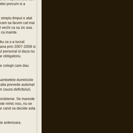
tiei precum si a
 simplu timpul e atat
cercam sa facem cat mai
i vechi ca sa zic asa.
 ca inainte.
iu ca s-a lucrat
 pana prin 2007-2008 si
sul personal si daca nu
ar obligatoriu.
 de colegii care dau
 sambetele duminicile
islatia prevede automat
 cauza deficitului).
st probleme. Se mareste
este nimic nou, nu se
ar cand va decide asta
ie anterioara.