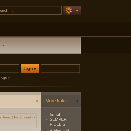
Signup
More links
Imnul
s thread
|
Next thread
>>
SEMPER
FIDELIS
Arhiva stiri