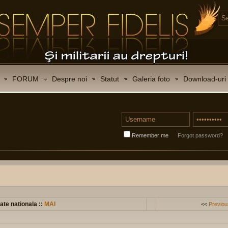
FORUM
Despre noi
Statut
Galeria foto
Download-uri
Remember me
Forgot password?
ate nationala ::
MAI
<<
Previou