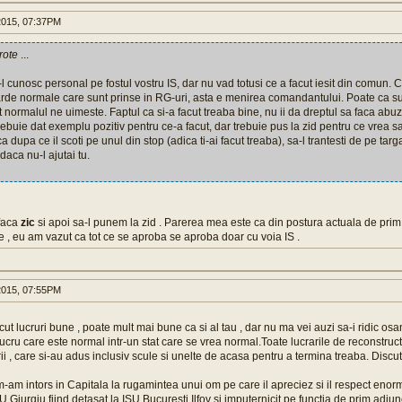
015, 07:37PM
rote
...
l cunosc personal pe fostul vostru IS, dar nu vad totusi ce a facut iesit din comun. 
arde normale care sunt prinse in RG-uri, asta e menirea comandantului. Poate ca s
t normalul ne uimeste. Faptul ca si-a facut treaba bine, nu ii da dreptul sa faca abu
trebuie dat exemplu pozitiv pentru ce-a facut, dar trebuie pus la zid pentru ce vrea sa
ca dupa ce il scoti pe unul din stop (adica ti-ai facut treaba), sa-l trantesti de pe targ
aca nu-l ajutai tu.
 faca
zic
si apoi sa-l punem la zid . Parerea mea este ca din postura actuala de prim
e , eu am vazut ca tot ce se aproba se aproba doar cu voia IS .
015, 07:55PM
cut lucruri bune , poate mult mai bune ca si al tau , dar nu ma vei auzi sa-i ridic os
ucru care este normal intr-un stat care se vrea normal.Toate lucrarile de reconstruct
ii , care si-au adus inclusiv scule si unelte de acasa pentru a termina treaba. Discut
m-am intors in Capitala la rugamintea unui om pe care il apreciez si il respect enor
Giurgiu fiind detasat la ISU Bucuresti Ilfov si imputernicit pe functia de prim adjunc