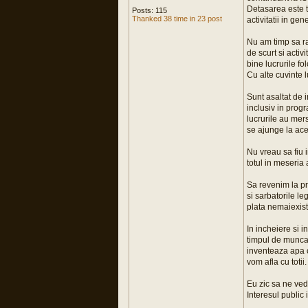
Detasarea este t
Posts: 115
Thanked 38 time in 23 post
activitatii in gen
Nu am timp sa ra
de scurt si acti
bine lucrurile fo
Cu alte cuvinte l
Sunt asaltat de i
inclusiv in prog
lucrurile au mers
se ajunge la aces
Nu vreau sa fiu i
totul in meseria 
Sa revenim la pr
si sarbatorile le
plata nemaiexist
In incheiere si i
timpul de munca 
inventeaza apa c
vom afla cu totii.
Eu zic sa ne ved
Interesul public