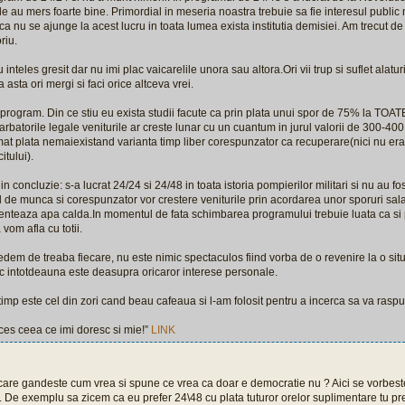
le au mers foarte bine. Primordial in meseria noastra trebuie sa fie interesul public 
ca nu se ajunge la acest lucru in toata lumea exista institutia demisiei. Am trecut de 
riu.
 inteles gresit dar nu imi plac vaicarelile unora sau altora.Ori vii trup si suflet alatu
a asta ori mergi si faci orice altceva vrei.
program. Din ce stiu eu exista studii facute ca prin plata unui spor de 75% la TOA
arbatorile legale veniturile ar creste lunar cu un cuantum in jurul valorii de 300-400 
t plata nemaiexistand varianta timp liber corespunzator ca recuperare(nici nu era 
itului).
 in concluzie: s-a lucrat 24/24 si 24/48 in toata istoria pompierilor militari si nu au 
 de munca si corespunzator vor crestere veniturile prin acordarea unor sporuri sala
enteaza apa calda.In momentul de fata schimbarea programului trebuie luata ca si po
vom afla cu totii.
edem de treaba fiecare, nu este nimic spectaculos fiind vorba de o revenire la o situ
ic intotdeauna este deasupra oricaror interese personale.
imp este cel din zori cand beau cafeaua si l-am folosit pentru a incerca sa va raspun
es ceea ce imi doresc si mie!”
LINK
ecare gandeste cum vrea si spune ce vrea ca doar e democratie nu ? Aici se vorbes
 . De exemplu sa zicem ca eu prefer 24\48 cu plata tuturor orelor suplimentare tu pr