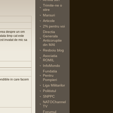
Trimite-ne o
stire
Marsuri
Articole
2% pentru voi
Directia
rerea despre un om
atata timp cat este
Generala
ost invatat de mic sa
Anticoruptie
din MAI
Resboiu blog
Asociatia
ROMIL
InfoMondo
Fundatia
Pentru
nditiile in care facem
Pompieri
Liga Militarilor
Politistul
SNPPC
NATOChannel
TV
Forumul