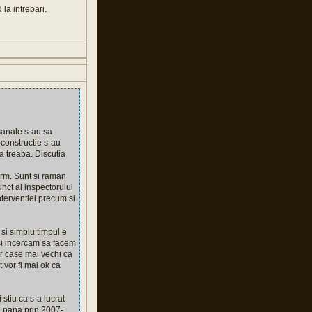
la intrebari.
osanale s-au sa
econstructie s-au
na treaba. Discutia
orm. Sunt si raman
unct al inspectorului
nterventiei precum si
 si simplu timpul e
 si incercam sa facem
or case mai vechi ca
 vor fi mai ok ca
 stiu ca s-a lucrat
e pana prin 2007-