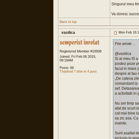
Singurul meu tim
Va doresc succe
Back to top
vasilica
Mon Feb 16 2
Fire wrote
...
Registered Member #10008
@vasilica
Joined: Fri Feb 06 2015,
Si al meu IS a 
09:19AM
postez poze pe
Posts: 66
facut in mare 
Thanked 7 time in 4 post
despre al tau s
„De cateva zil
comandant la I
sef. Detasarea
a activitatii in
Nu am timp sa 
atat de scurt 
cat mai bine l
sa zic asa. Cu 
inainte.
Sunt asaltat de
inclusiv in pr