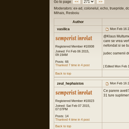
Go to page
<<
>>
Moderators: ex-ad, colonelul, echo, truepride, d
Mihais, Resboiu
Author
vasilica
Mon Feb 16 2
@Klaus Multumes
care se vrea vert
nefondat si se b
Registered Member #10008
Joined: Fri Feb 06 2015,
judec oamenii d
09:19AM
Posts: 66
Thanked 7 time in 4 post
[ Edited Mon Feb 
Back to top
zeul_hephaistos
Mon Feb 16 2
Ce parere aveti?
31 ture suplimen
Registered Member #10023
Joined: Sat Feb 07 2015,
07:07PM
Posts: 14
Thanked 4 time in 4 post
Back to top