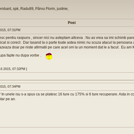
orobant, spk, Radu89, Pârvu Florin, justme,
Post
015, 07:31PM
c pentru raspuns , sincer nici nu asteptam altceva . Nu as vrea sa imi schimb pa
ical si corect . Dar lasand la o parte toate astea nimic nu scuza atacul la persoana 
azeaza doar pe niste afirmatii pe care acel om la un moment dat le a facut . Eu am f
upa fapte nu dupa vorbe .
16 2015, 07:32PM ]
015, 07:34PM
 In unele isu s-a spus ca se platesc 16 ture cu 175% si 6 ture recuperare. Asta in co
tar pe an.