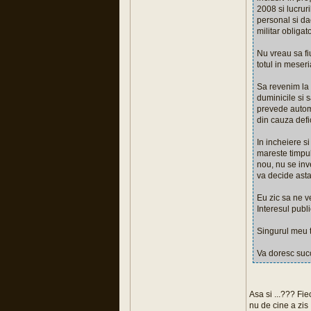
2008 si lucruri
personal si da
militar obligato
Nu vreau sa fiu
totul in meseri
Sa revenim la 
duminicile si s
prevede automa
din cauza defic
In incheiere si
mareste timpul
nou, nu se inv
va decide asta 
Eu zic sa ne v
Interesul publ
Singurul meu t
Va doresc succ
Asa si ...??? Fi
nu de cine a zis