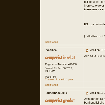
esti navetist , i
8 ore ca e gelos
inseamna ca eu t
PS... La noi noil
[ Edited Mon Feb 
Back to top
vasilica
Mon Feb 16 2
Aud ca la Bucure
Registered Member #10008
Joined: Fri Feb 06 2015,
09:19AM
Posts: 66
Thanked 7 time in 4 post
Back to top
superbase2014
Mon Feb 16 2
Asta denota ca n
bani publici si si