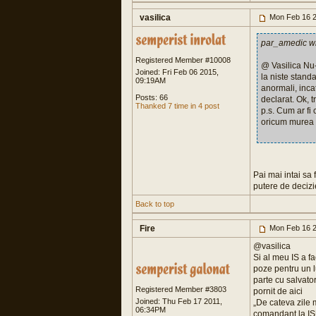
vasilica
Mon Feb 16 2
par_amedic w
Registered Member #10008
@ Vasilica Nu-
Joined: Fri Feb 06 2015,
la niste stand
09:19AM
anormali, inca
Posts: 66
declarat. Ok, 
Thanked 7 time in 4 post
p.s. Cum ar fi 
oricum murea d
Pai mai intai sa
putere de decizi
Back to top
Fire
Mon Feb 16 2
@vasilica
Si al meu IS a fa
poze pentru un l
parte cu salvator
Registered Member #3803
pornit de aici
Joined: Thu Feb 17 2011,
„De cateva zile 
06:34PM
comandant la ISU 