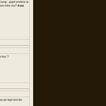
lungi , gigel prefera la
cam intre noi?
Asta
a buc ?
e,de fapt sint din