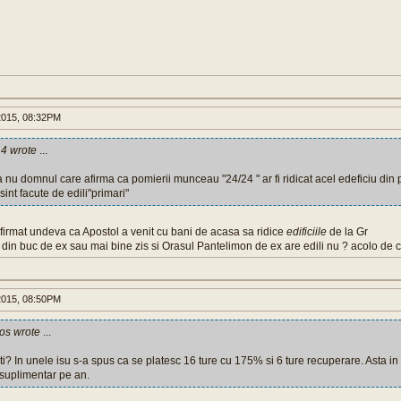
015, 08:32PM
4 wrote
...
 nu domnul care afirma ca pomierii munceau "24/24 " ar fi ridicat acel edeficiu din p
 sint facute de edili"primari"
irmat undeva ca Apostol a venit cu bani de acasa sa ridice
edificiile
de la Gr
4 din buc de ex sau mai bine zis si Orasul Pantelimon de ex are edili nu ? acolo de 
015, 08:50PM
os wrote
...
i? In unele isu s-a spus ca se platesc 16 ture cu 175% si 6 ture recuperare. Asta in c
suplimentar pe an.