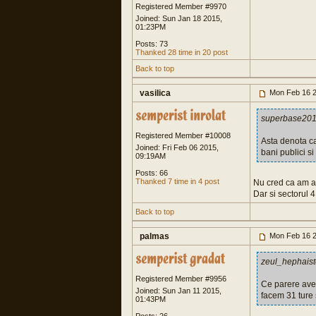
Registered Member #9970
Joined: Sun Jan 18 2015,
01:23PM
Posts: 73
Thanked 28 time in 20 post
Back to top
vasilica
Mon Feb 16 2
superbase201
Registered Member #10008
Asta denota ca
Joined: Fri Feb 06 2015,
bani publici si
09:19AM
Posts: 66
Thanked 7 time in 4 post
Nu cred ca am af
Dar si sectorul 
Back to top
palmas
Mon Feb 16 2
zeul_hephaist
Registered Member #9956
Ce parere avet
Joined: Sun Jan 11 2015,
facem 31 ture 
01:43PM