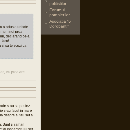
politistilor
Forumul
pompierilor
Asociatia "6
Dorobanti"
Ca a adus o unitate
untem noi prea
zuri, declarand ce-a
 faca!
a si sa te scuzi ca
 adj nu prea are
anale s-au sa postez
ie s-au facut in mare
ia despre al tau sef a
m. Sunt si raman
t al inspectorului sef.