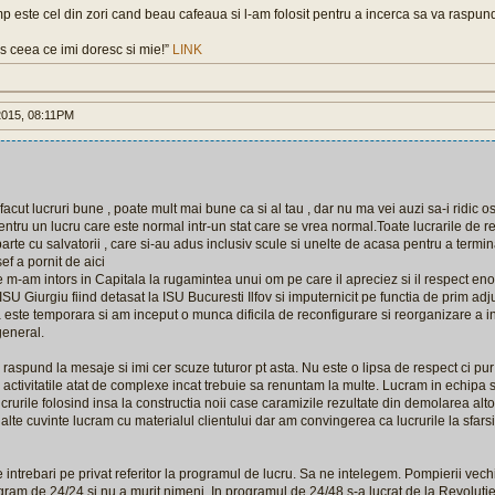
p este cel din zori cand beau cafeaua si l-am folosit pentru a incerca sa va raspund 
s ceea ce imi doresc si mie!”
LINK
015, 08:11PM
facut lucruri bune , poate mult mai bune ca si al tau , dar nu ma vei auzi sa-i ridic 
ntru un lucru care este normal intr-un stat care se vrea normal.Toate lucrarile de r
parte cu salvatorii , care si-au adus inclusiv scule si unelte de acasa pentru a termi
ef a pornit de aici
e m-am intors in Capitala la rugamintea unui om pe care il apreciez si il respect en
SU Giurgiu fiind detasat la ISU Bucuresti Ilfov si imputernicit pe functia de prim adj
 este temporara si am inceput o munca dificila de reconfigurare si reorganizare a i
 general.
raspund la mesaje si imi cer scuze tuturor pt asta. Nu este o lipsa de respect ci pur
si activitatile atat de complexe incat trebuie sa renuntam la multe. Lucram in echipa
ucrurile folosind insa la constructia noii case caramizile rezultate din demolarea alt
alte cuvinte lucram cu materialul clientului dar am convingerea ca lucrurile la sfarsit
 intrebari pe privat referitor la programul de lucru. Sa ne intelegem. Pompierii vechi
ogram de 24/24 si nu a murit nimeni. In programul de 24/48 s-a lucrat de la Revoluti