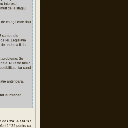
nu interesul
mult de la stagiul
ri de colegii care dau
TE sambetele
de lei. Legislatia
de unde sa il dai
fost probleme. Se
riale. Nu este nimic
sibilitate, iar cand
atie anterioara.
d la intrebari.
te de
CINE A FACUT
eferi 24\72 pentru ca