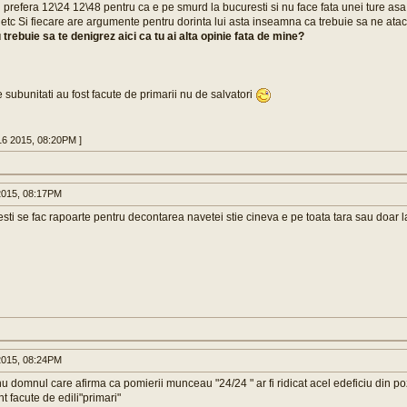
on prefera 12\24 12\48 pentru ca e pe smurd la bucuresti si nu face fata unei ture asa 
 etc Si fiecare are argumente pentru dorinta lui asta inseamna ca trebuie sa ne ata
rebuie sa te denigrez aici ca tu ai alta opinie fata de mine?
e subunitati au fost facute de primarii nu de salvatori
16 2015, 08:20PM ]
015, 08:17PM
sti se fac rapoarte pentru decontarea navetei stie cineva e pe toata tara sau doar l
015, 08:24PM
u domnul care afirma ca pomierii munceau "24/24 " ar fi ridicat acel edeficiu din poz
nt facute de edili"primari"