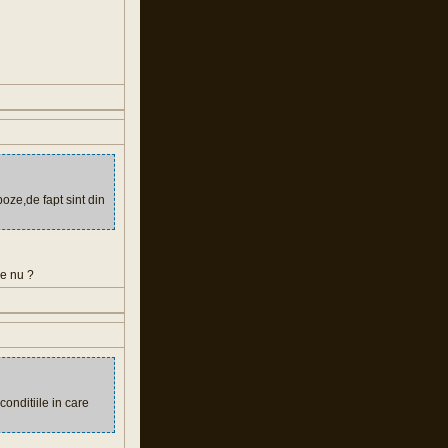
oze,de fapt sint din
ce nu ?
onditiile in care