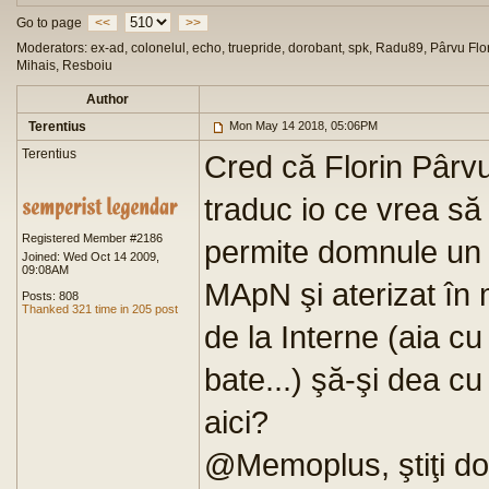
Go to page
<<
>>
Moderators: ex-ad, colonelul, echo, truepride, dorobant, spk, Radu89, Pârvu Flor
Mihais, Resboiu
Author
Terentius
Mon May 14 2018, 05:06PM
Terentius
Cred că Florin Pârvu 
traduc io ce vrea s
Registered Member #2186
permite domnule un p
Joined: Wed Oct 14 2009,
09:08AM
MApN şi aterizat în m
Posts: 808
Thanked 321 time in 205 post
de la Interne (aia cu M
bate...) şă-şi dea c
aici?
@Memoplus, ştiţi do