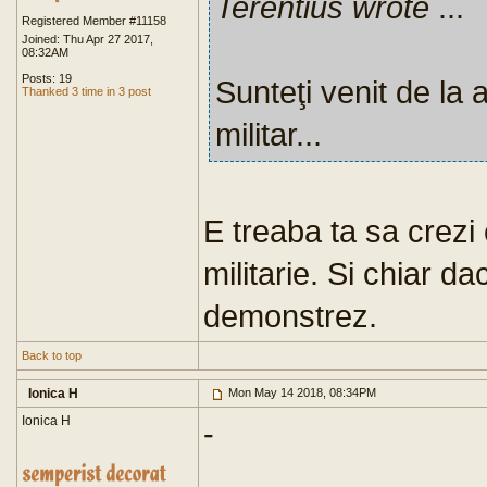
Terentius wrote
...
Registered Member #11158
Joined: Thu Apr 27 2017,
08:32AM
Posts: 19
Sunteţi venit de la
Thanked 3 time in 3 post
militar...
E treaba ta sa crezi
militarie. Si chiar d
demonstrez.
Back to top
Ionica H
Mon May 14 2018, 08:34PM
Ionica H
-