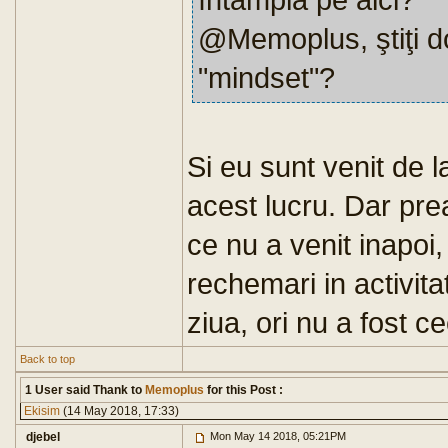
@Memoplus, ştiţi d
"mindset"?
Si eu sunt venit de
acest lucru. Dar pre
ce nu a venit inapoi,
rechemari in activit
ziua, ori nu a fost c
Back to top
1 User said Thank to
Memoplus
for this Post :
Ekisim
(14 May 2018, 17:33)
djebel
Mon May 14 2018, 05:21PM