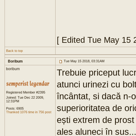
[ Edited Tue May 15 
Back to top
Boribum
Tue May 15 2018, 03:31AM
boribum
Trebuie priceput lucr
atunci urinezi cu bol
Registered Member #2395
încântat, si dacă n-o
Joined: Tue Dec 22 2009,
12:31PM
superioritatea de ori
Posts: 6905
Thanked 1076 time in 756 post
ești extrem de prost 
ales aluneci în sus..