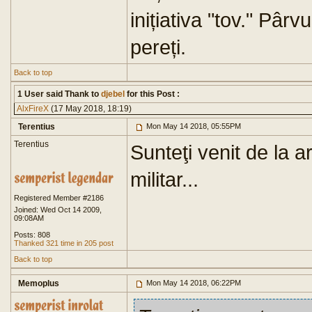
inițiativa "tov." Pârvu
pereți.
Back to top
1 User said Thank to
djebel
for this Post :
AlxFireX
(17 May 2018, 18:19)
Terentius
Mon May 14 2018, 05:55PM
Terentius
Sunteţi venit de la 
militar...
Registered Member #2186
Joined: Wed Oct 14 2009,
09:08AM
Posts: 808
Thanked 321 time in 205 post
Back to top
Memoplus
Mon May 14 2018, 06:22PM