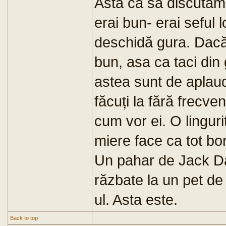
Asta ca sa discuta
erai bun- erai seful l
deschidă gura. Dacă 
bun, asa ca taci din
astea sunt de aplauda
făcuți la fără frecve
cum vor ei. O lingur
miere face ca tot bo
Un pahar de Jack D
răzbate la un pet d
ul. Asta este.
Back to top