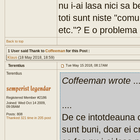
nu i-ai lasa nici sa 
toti sunt niste "comun
etc."? E o problema 
Back to top
1 User said Thank to
Coffeeman
for this Post :
Klaus
(18 May 2018, 18:59)
Terentius
Tue May 15 2018, 08:17AM
Terentius
Coffeeman wrote
..
Registered Member #2186
....
Joined: Wed Oct 14 2009,
09:08AM
De ce intotdeauna c
Posts: 808
Thanked 321 time in 205 post
sunt buni, doar ei 