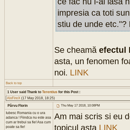
ce fac nu i-ai lasa 
impresia ca toti sunt
stiu de unde etc."?
Se cheamă
efectul
asta, un fenomen foa
noi.
LINK
Back to top
1 User said Thank to
Terentius
for this Post :
AlxFireX
(17 May 2018, 18:25)
Pârvu Florin
Thu May 17 2018, 10:08PM
Iubesc Romania cu o ura
Am mai scris si eu 
adanca ! Fiindca nu este asa
cum ar trebui sa fie! Asa cum
topicul asta
LINK
poate sa fie!