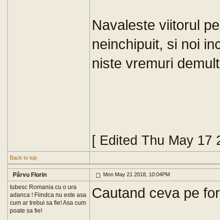
Navaleste viitorul pe
neinchipuit, si noi in
niste vremuri demul
[ Edited Thu May 17 
Back to top
Pârvu Florin
Mon May 21 2018, 10:04PM
Iubesc Romania cu o ura
Cautand ceva pe for
adanca ! Fiindca nu este asa
cum ar trebui sa fie! Asa cum
poate sa fie!