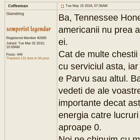
Coffeeman
Tue May 15 2018, 07:36AM
Glamdring
Ba, Tennessee Hone
americanii nu prea a
Registered Member #2685
ei.
Joined: Tue Mar 02 2010,
10:09AM
Cat de multe chestii
Posts: 449
Thanked 131 time in 94 post
cu serviciul asta, iar
e Parvu sau altul. Ba
vedeti de ale voastr
importante decat aste
energia catre lucruri
aproape 0.
Noi ne chinuim cu ma