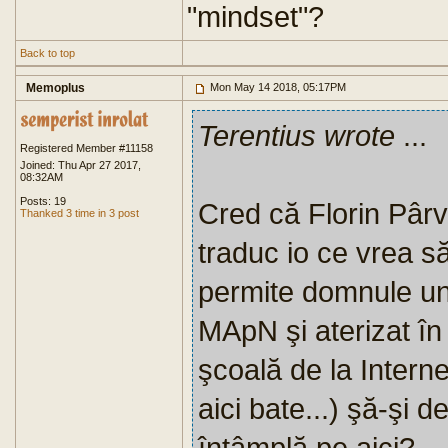
"mindset"?
Back to top
Memoplus
Mon May 14 2018, 05:17PM
Terentius wrote
...
Registered Member #11158
Joined: Thu Apr 27 2017,
08:32AM
Posts: 19
Cred că Florin Pârvu
Thanked 3 time in 3 post
traduc io ce vrea 
permite domnule un 
MApN şi aterizat în 
şcoală de la Interne 
aici bate...) şă-şi 
întâmplă pe aici?