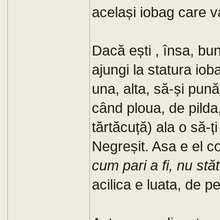
același iobag care va f
Dacă ești , însa, bun
ajungi la statura ioba
una, alta, să-și pun
când ploua, de pilda
tărtăcuță) ala o să-
Negreșit. Asa e el co
cum pari a fi, nu st
acilica e luata, de p