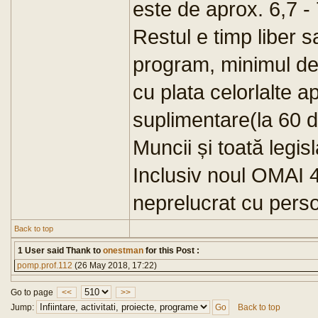
este de aprox. 6,7 - 
Restul e timp liber 
program, minimul de l
cu plata celorlalte a
suplimentare(la 60 d
Muncii și toată legis
Inclusiv noul OMAI 
neprelucrat cu perso
Back to top
1 User said Thank to
onestman
for this Post :
pomp.prof.112
(26 May 2018, 17:22)
Go to page
<<
>>
Jump:
Back to top