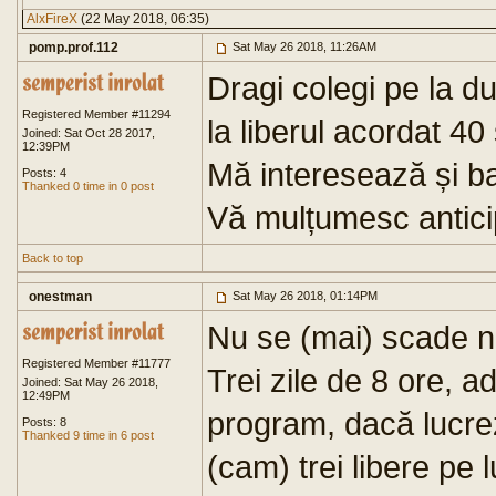
AlxFireX
(22 May 2018, 06:35)
pomp.prof.112
Sat May 26 2018, 11:26AM
Dragi colegi pe la 
Registered Member #11294
la liberul acordat 4
Joined: Sat Oct 28 2017,
12:39PM
Mă interesează și b
Posts: 4
Thanked 0 time in 0 post
Vă mulțumesc antici
Back to top
onestman
Sat May 26 2018, 01:14PM
Nu se (mai) scade ni
Registered Member #11777
Trei zile de 8 ore, a
Joined: Sat May 26 2018,
12:49PM
program, dacă lucrez
Posts: 8
Thanked 9 time in 6 post
(cam) trei libere pe