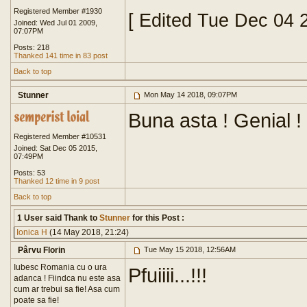
Registered Member #1930
[ Edited Tue Dec 04 
Joined: Wed Jul 01 2009,
07:07PM
Posts: 218
Thanked 141 time in 83 post
Back to top
Stunner
Mon May 14 2018, 09:07PM
Buna asta ! Genial !
Registered Member #10531
Joined: Sat Dec 05 2015,
07:49PM
Posts: 53
Thanked 12 time in 9 post
Back to top
1 User said Thank to
Stunner
for this Post :
Ionica H
(14 May 2018, 21:24)
Pârvu Florin
Tue May 15 2018, 12:56AM
Iubesc Romania cu o ura
Pfuiiii...!!!
adanca ! Fiindca nu este asa
cum ar trebui sa fie! Asa cum
poate sa fie!