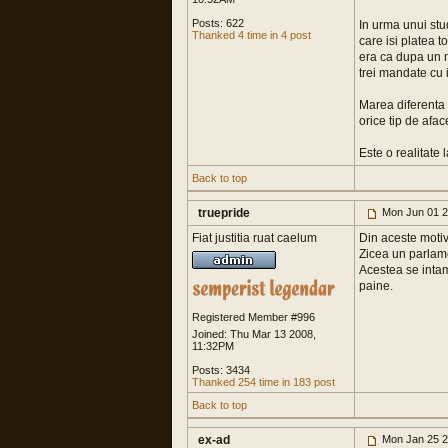
Posts: 622
In urma unui stu
Thanked 4 time in 4 post
care isi platea 
era ca dupa un 
trei mandate cu
Marea diferenta f
orice tip de afac
Este o realitate 
Back to top
truepride
Mon Jun 01 2
Fiat justitia ruat caelum
Din aceste motiv
Zicea un parlame
Acestea se inta
paine.
Registered Member #996
Joined: Thu Mar 13 2008,
11:32PM
Posts: 3434
Thanked 254 time in 183 post
Back to top
ex-ad
Mon Jan 25 2