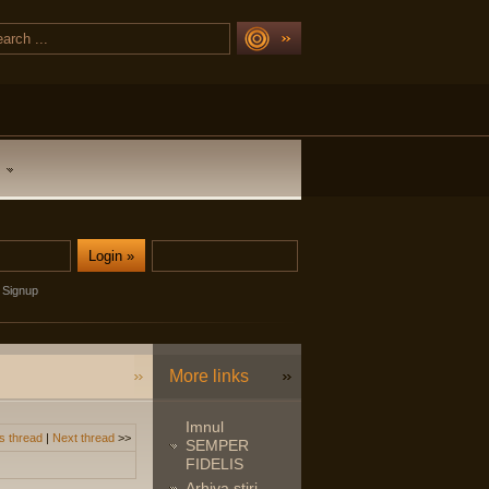
Signup
More links
Imnul
s thread
|
Next thread
>>
SEMPER
FIDELIS
Arhiva stiri