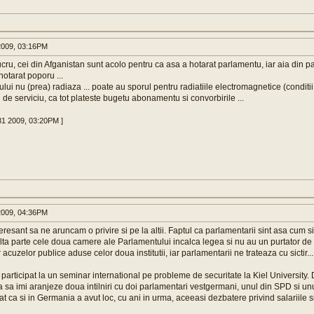
009, 03:16PM
 lucru, cei din Afganistan sunt acolo pentru ca asa a hotarat parlamentu, iar aia din
hotarat poporu ...
ului nu (prea) radiaza ... poate au sporul pentru radiatiile electromagnetice (conditi
 de serviciu, ca tot plateste bugetu abonamentu si convorbirile ...
31 2009, 03:20PM ]
009, 04:36PM
teresant sa ne aruncam o privire si pe la altii. Faptul ca parlamentarii sint asa cum s
lta parte cele doua camere ale Parlamentului incalca legea si nu au un purtator de 
acuzelor publice aduse celor doua institutii, iar parlamentarii ne trateaza cu sictir...
participat la un seminar international pe probleme de securitate la Kiel University. D
a sa imi aranjeze doua intilniri cu doi parlamentari vestgermani, unul din SPD si u
lat ca si in Germania a avut loc, cu ani in urma, aceeasi dezbatere privind salariile s