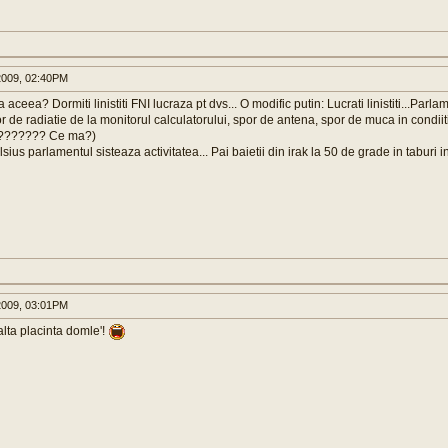
009, 02:40PM
ceea? Dormiti linistiti FNI lucraza pt dvs... O modific putin: Lucrati linistiti...Parla
r de radiatie de la monitorul calculatorului, spor de antena, spor de muca in condiiti
???????? Ce ma?)
ius parlamentul sisteaza activitatea... Pai baietii din irak la 50 de grade in taburi i
009, 03:01PM
lta placinta domle'!