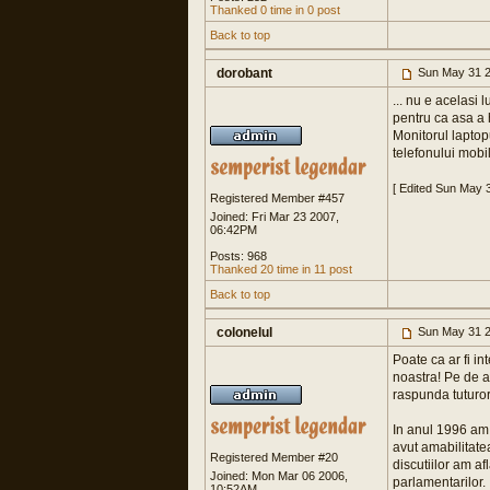
Thanked 0 time in 0 post
Back to top
dorobant
Sun May 31 2
... nu e acelasi
pentru ca asa a 
Monitorul laptop
telefonului mobil
[ Edited Sun May 
Registered Member #457
Joined: Fri Mar 23 2007,
06:42PM
Posts: 968
Thanked 20 time in 11 post
Back to top
colonelul
Sun May 31 2
Poate ca ar fi in
noastra! Pe de a
raspunda tuturor 
In anul 1996 am 
avut amabilitate
Registered Member #20
discutiilor am af
Joined: Mon Mar 06 2006,
parlamentarilor.
10:52AM