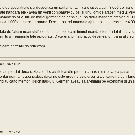
diu de specialitate s-a dovedit ca un parlamentar - care cistiga cam 8.000 de marc
toate hangaralele - avea un venit comparativ cu cel al unui om de afaceri mediu. Priv
mandat sa ai 2.000 de marci germane ca pensie, dupa doua mandate crestea cu 1.
 inca 1.000 de marci germane. Deci dupa trei mandate ajungeai la o pensie de 4.0
ata de "alesii neamului" de pe la noi este ca in timpul mandatelor era total interzisa
eri, tu si neamurile tale apropiate. Daca erai prins practic deveneai un paria al vietii 
la care ar trebui sa reflectam.
009, 06:41PM
e au pierdut doua razboaie si s-au ridicat din propria cenusa mai ceva ca pasarea
ntar german dupa razboi: daca ne este greu ne este greu la toti, cand ne va fi bine ne
mplau cand membri Reichstag-ului German aveau salar-minim pe economie si un sin
010, 12:47AM