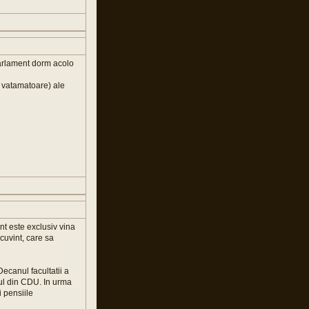
 parlament dorm acolo
i vatamatoare) ale
int este exclusiv vina
cuvint, care sa
ecanul facultatii a
nul din CDU. In urma
i pensiile