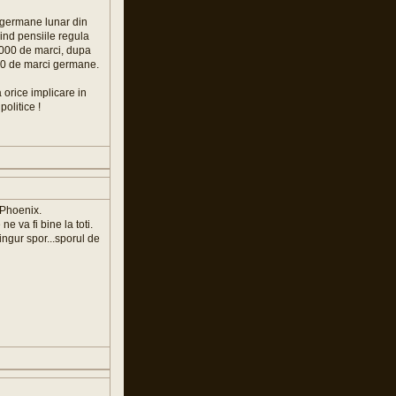
i germane lunar din
ind pensiile regula
000 de marci, dupa
00 de marci germane.
 orice implicare in
politice !
 Phoenix.
 va fi bine la toti.
gur spor...sporul de