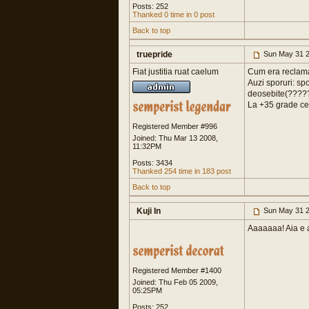
Posts: 252
Thanked 0 time in 0 post
Back to top
truepride
Sun May 31 2
Fiat justitia ruat caelum
Cum era reclama a
Auzi sporuri: spo
deosebite(???
La +35 grade cels
Registered Member #996
Joined: Thu Mar 13 2008,
11:32PM
Posts: 3434
Thanked 254 time in 183 post
Back to top
Kuji In
Sun May 31 2
Aaaaaaa! Aia e a
Registered Member #1400
Joined: Thu Feb 05 2009,
05:25PM
Posts: 252