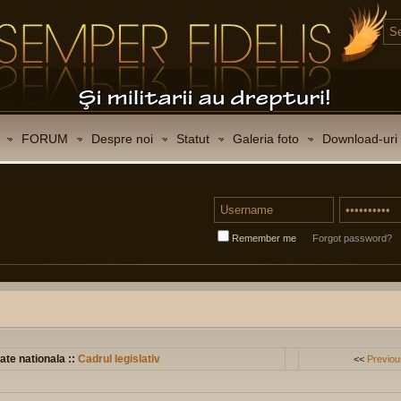
FORUM
Despre noi
Statut
Galeria foto
Download-uri
Remember me
Forgot password?
ate nationala ::
Cadrul legislativ
<<
Previou