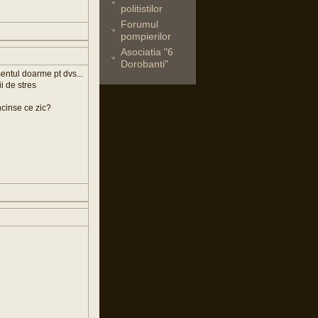
politistilor
Forumul
pompierilor
Asociatia "6
Dorobanti"
mentul doarme pt dvs...
i de stres
ncinse ce zic?