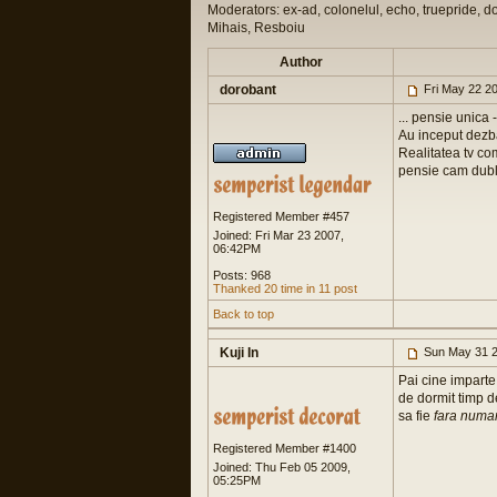
Moderators: ex-ad, colonelul, echo, truepride, d
Mihais, Resboiu
Author
dorobant
Fri May 22 2
... pensie unica 
Au inceput dezba
Realitatea tv co
pensie cam dub
Registered Member #457
Joined: Fri Mar 23 2007,
06:42PM
Posts: 968
Thanked 20 time in 11 post
Back to top
Kuji In
Sun May 31 2
Pai cine imparte 
de dormit timp de
sa fie
fara numar
Registered Member #1400
Joined: Thu Feb 05 2009,
05:25PM