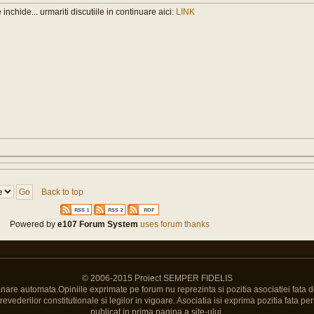
 inchide... urmariti discutiile in continuare aici:
LINK
Back to top
Powered by
e107 Forum System
uses forum thanks
© 2006-2015 Proiect SEMPER FIDELIS
Banare automata.Opiniile exprimate pe forum nu reprezinta si pozitia asociatiei fata d
vederilor constitutionale si legilor in vigoare. Asociatia isi exprima pozitia fata pers
publicat in prima pagina a site-ului.