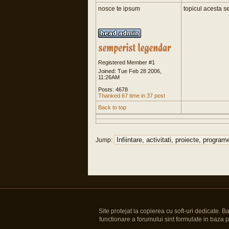
nosce te ipsum
topicul acesta se
Registered Member #1
Joined: Tue Feb 28 2006,
11:26AM
Posts: 4678
Thanked 67 time in 37 post
Back to top
Jump:
Site protejat la copierea cu soft-uri dedicate. 
functionare a forumului sint formulate in baza pre