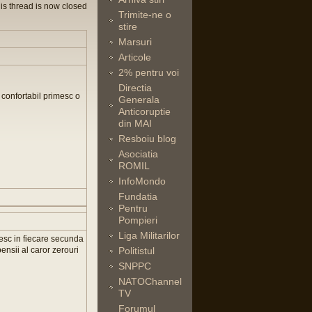
is thread is now closed
Trimite-ne o
stire
Marsuri
Articole
2% pentru voi
Directia
confortabil primesc o
Generala
Anticoruptie
din MAI
Resboiu blog
Asociatia
ROMIL
InfoMondo
Fundatia
Pentru
Pompieri
Liga Militarilor
ndesc in fiecare secunda
ensii al caror zerouri
Politistul
SNPPC
NATOChannel
TV
Forumul