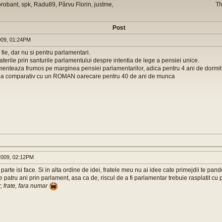
orobant, spk, Radu89, Pârvu Florin, justme,
Th
Post
009, 01:24PM
- fie, dar nu si pentru parlamentari.
terile prin santurile parlamentului despre intentia de lege a pensiei unice.
menteaza frumos pe marginea pensiei parlamentarilor, adica pentru 4 ani de dormit 
la comparativ cu un ROMAN oarecare pentru 40 de ani de munca
009, 02:12PM
parte isi face. Si in alta ordine de idei, fratele meu nu ai idee cate primejdii te pa
 patru ani prin parlament, asa ca de, riscul de a fi parlamentar trebuie rasplatit cu p
, frate, fara numar