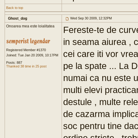
Back to top
Ghost_dog
Wed Sep 30 2009, 12:32PM
Onoarea mea este loialitatea
Fereste-te de curve
in seama aiurea , c
Registered Member #1370
cei care iti vor vre
Joined: Tue Jan 20 2009, 10:17PM
Posts: 887
pe la spate ... La 
Thanked 38 time in 25 post
numai ca nu este un
multi elevi practica
destule , multe rel
de cazarma implica 
soc pentru tine dac
ordine stricte , tre