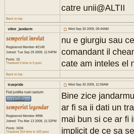
catre unii@ALTII
Back to top
viitor_jandarm
Wed Sep 30 2009, 09:44AM
nu e giurgiu sau ce
Registered Member #2148
comandant il cheam
Joined: Tue Sep 29 2009, 11:54PM
Posts: 10
cate am inteles el
Thanked 0 time in 0 post
Back to top
truepride
Wed Sep 30 2009, 11:59AM
Fiat justitia ruat caelum
Bine zice jandarmul
ar fi sa ii dati un 
Registered Member #996
mai bun si ce ar fi 
Joined: Thu Mar 13 2008, 11:32PM
implicit de ce sa s
Posts: 3434
Thanked 254 time in 183 post