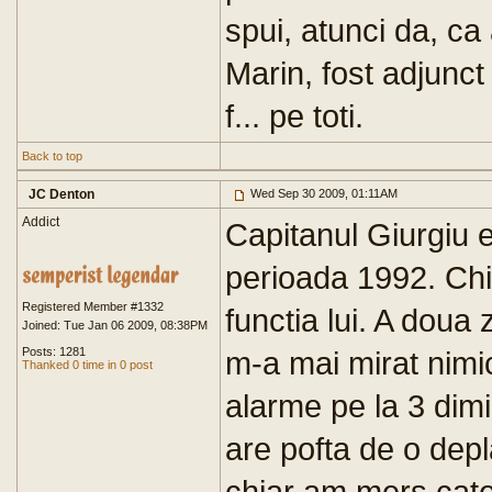
spui, atunci da, ca 
Marin, fost adjunct 
f... pe toti.
Back to top
JC Denton
Wed Sep 30 2009, 01:11AM
Addict
Capitanul Giurgiu e
perioada 1992. Chia
Registered Member #1332
functia lui. A doua z
Joined: Tue Jan 06 2009, 08:38PM
Posts: 1281
m-a mai mirat nimi
Thanked 0 time in 0 post
alarme pe la 3 dim
are pofta de o dep
chiar am mers catev