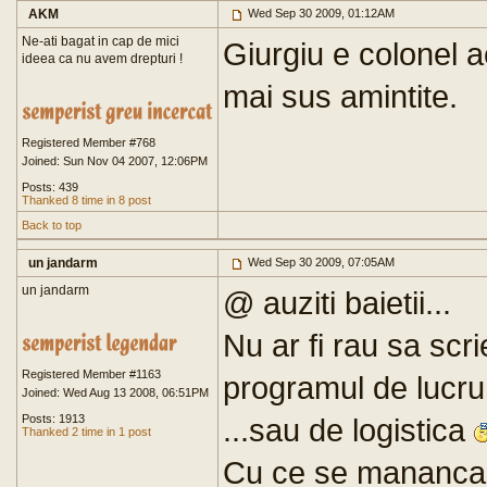
AKM
Wed Sep 30 2009, 01:12AM
Ne-ati bagat in cap de mici
Giurgiu e colonel a
ideea ca nu avem drepturi !
mai sus amintite.
Registered Member #768
Joined: Sun Nov 04 2007, 12:06PM
Posts: 439
Thanked 8 time in 8 post
Back to top
un jandarm
Wed Sep 30 2009, 07:05AM
un jandarm
@ auziti baietii...
Nu ar fi rau sa scr
Registered Member #1163
programul de lucru 
Joined: Wed Aug 13 2008, 06:51PM
Posts: 1913
...sau de logistica
Thanked 2 time in 1 post
Cu ce se mananca 