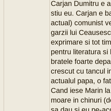
Carjan Dumitru e ad
stiu eu. Carjan e ba
actual) comunist v
garzii lui Ceausesc
exprimare si tot ti
pentru literatura 
bratele foarte dep
crescut cu tancul i
actualul papa, o fat
Cand iese Marin la
moare in chinuri (d
sa dau si eu pe-aco