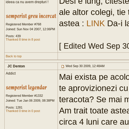
Desi e lung, citeste
ideea ca nu avem drepturi !
ale altor colegi, tie 
astea :
LINK
Da-i l
Registered Member #768
Joined: Sun Nov 04 2007, 12:06PM
Posts: 439
Thanked 8 time in 8 post
[ Edited Wed Sep 3
Back to top
JC Denton
Wed Sep 30 2009, 12:48AM
Addict
Mai exista pe acol
te aprovizionezi cu
Registered Member #1332
teracota? Se mai m
Joined: Tue Jan 06 2009, 08:38PM
Posts: 1281
Am trait toate aste
Thanked 0 time in 0 post
circa 4 luni care au