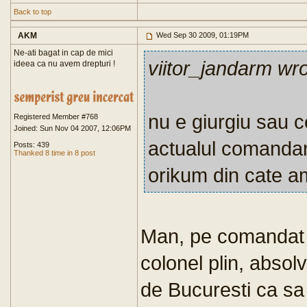
Back to top
AKM
Wed Sep 30 2009, 01:19PM
Ne-ati bagat in cap de mici
viitor_jandarm wr
ideea ca nu avem drepturi !
nu e giurgiu sau c
Registered Member #768
Joined: Sun Nov 04 2007, 12:06PM
actualul comandan
Posts: 439
Thanked 8 time in 8 post
orikum din cate a
Man, pe comandat 
colonel plin, absolv
de Bucuresti ca sa 