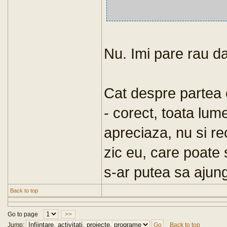
Nu. Imi pare rau da
Cat despre partea c
- corect, toata lum
apreciaza, nu si r
zic eu, care poate 
s-ar putea sa ajung
Back to top
Go to page
>>
Jump:
Back to top