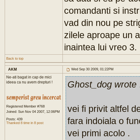
comandanti si instru
vad din nou pe stri
zilele aproape un 
inaintea lui vreo 3.
Back to top
AKM
Wed Sep 30 2009, 01:22PM
Ne-ati bagat in cap de mici
Ghost_dog wrote
.
ideea ca nu avem drepturi !
vei fi privit altfel
Registered Member #768
Joined: Sun Nov 04 2007, 12:06PM
fara indoiala o fu
Posts: 439
Thanked 8 time in 8 post
vei primi acolo .