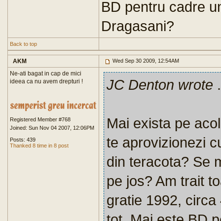
BD pentru cadre un
Dragasani?
Back to top
AKM
Wed Sep 30 2009, 12:54AM
Ne-ati bagat in cap de mici
JC Denton wrote
.
ideea ca nu avem drepturi !
Mai exista pe aco
Registered Member #768
Joined: Sun Nov 04 2007, 12:06PM
te aprovizionezi c
Posts: 439
Thanked 8 time in 8 post
din teracota? Se 
pe jos? Am trait t
gratie 1992, circa 
tot. Mai este BD p