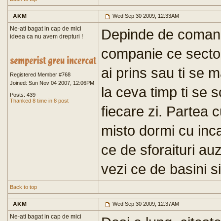
AKM
Wed Sep 30 2009, 12:33AM
Ne-ati bagat in cap de mici
Depinde de comanda
ideea ca nu avem drepturi !
companie ce sectoar
ai prins sau ti se 
Registered Member #768
Joined: Sun Nov 04 2007, 12:06PM
la ceva timp ti se 
Posts: 439
Thanked 8 time in 8 post
fiecare zi. Partea 
misto dormi cu inca
ce de sforaituri au
vezi ce de basini si
Back to top
AKM
Wed Sep 30 2009, 12:37AM
Ne-ati bagat in cap de mici