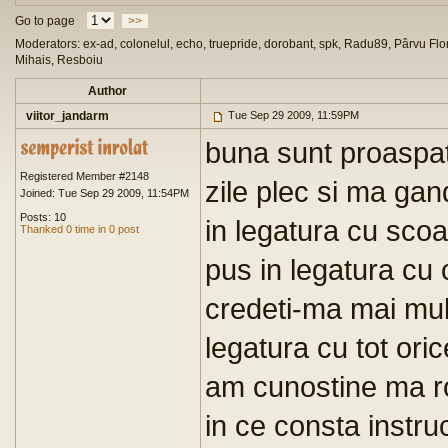
Go to page
>>
Moderators: ex-ad, colonelul, echo, truepride, dorobant, spk, Radu89, Pârvu Flor
Mihais, Resboiu
Author
viitor_jandarm
Tue Sep 29 2009, 11:59PM
buna sunt proaspat
Registered Member #2148
zile plec si ma gan
Joined: Tue Sep 29 2009, 11:54PM
Posts: 10
in legatura cu scoa
Thanked 0 time in 0 post
pus in legatura cu
credeti-ma mai mul
legatura cu tot ori
am cunostine ma ro
in ce consta instr