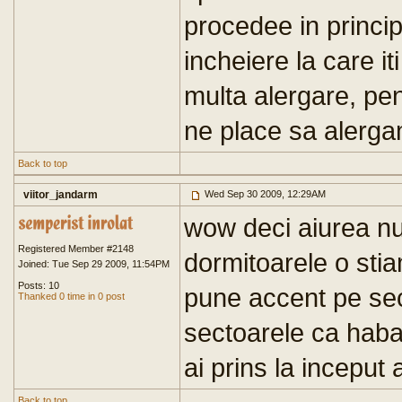
procedee in principi
incheiere la care iti
multa alergare, pe
ne place sa alerga
Back to top
viitor_jandarm
Wed Sep 30 2009, 12:29AM
wow deci aiurea nu
Registered Member #2148
dormitoarele o sti
Joined: Tue Sep 29 2009, 11:54PM
Posts: 10
pune accent pe sec
Thanked 0 time in 0 post
sectoarele ca haba
ai prins la inceput a
Back to top