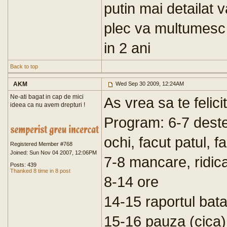
putin mai detailat 
plec va multumesc 
in 2 ani
Back to top
AKM
Wed Sep 30 2009, 12:24AM
Ne-ati bagat in cap de mici
As vrea sa te felicit
ideea ca nu avem drepturi !
Program: 6-7 deste
ochi, facut patul, 
Registered Member #768
Joined: Sun Nov 04 2007, 12:06PM
7-8 mancare, ridica
Posts: 439
Thanked 8 time in 8 post
8-14 ore
14-15 raportul bat
15-16 pauza (cica) 