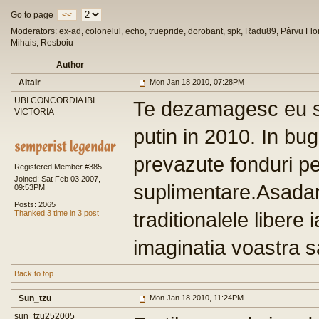
Go to page
<<
Moderators: ex-ad, colonelul, echo, truepride, dorobant, spk, Radu89, Pârvu Flor
Mihais, Resboiu
Author
Altair
Mon Jan 18 2010, 07:28PM
UBI CONCORDIA IBI
Te dezamagesc eu si
VICTORIA
putin in 2010. In bu
prevazute fonduri pe
Registered Member #385
Joined: Sat Feb 03 2007,
suplimentare.Asadar,
09:53PM
Posts: 2065
traditionalele libere i
Thanked 3 time in 3 post
imaginatia voastra s
Back to top
Sun_tzu
Mon Jan 18 2010, 11:24PM
sun_tzu252005