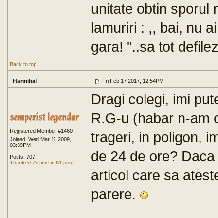
unitate obtin sporul 
lamuriri : ,, bai, nu a
gara! "..sa tot defilez
Back to top
Hannibal
Fri Feb 17 2017, 12:54PM
.
Dragi colegi, imi pu
R.G-u (habar n-am ca
Registered Member #1460
trageri, in poligon, 
Joined: Wed Mar 11 2009,
03:39PM
de 24 de ore? Daca 
Posts: 707
Thanked 75 time in 61 post
articol care sa atest
parere.