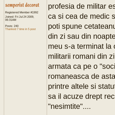
profesia de militar es
Registered Member #1992
ca si cea de medic s
Joined: Fri Jul 24 2009,
06:31AM
poti spune cetateanul
Posts: 240
Thanked 7 time in 5 post
din zi sau din noapt
meu s-a terminat la 
militarii romani din 
armata ca pe o "soci
romaneasca de astaz
printre altele si statu
sa il acuze drept rec
"nesimtite"....