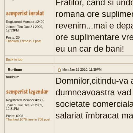
Fratilor, cand si und
romana ore suplimen
Registered Member #2429
revenim...mai e dep
Joined: Thu Dec 31 2009,
12:33PM
ore suplimentare vreo
Posts: 20
Thanked 1 time in 1 post
eu un car de bani!
Back to top
Boribum
Mon Jan 18 2010, 11:39PM
boribum
Domnilor,citindu-va 
dumneavoastra vad 
Registered Member #2395
societate comerciala 
Joined: Tue Dec 22 2009,
12:31PM
salariat îmbracat mai 
Posts: 6905
Thanked 1076 time in 756 post