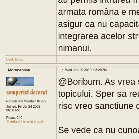
armata româna e meri
asigur ca nu capacita
integrarea acelor st
nimanui.
Back to top
Morocanosu
Wed Jan 20 2010, 03:28PM
@Boribum. As vrea 
topicului. Sper sa r
Registered Member #1992
risc vreo sanctiune d
Joined: Fri Jul 24 2009,
06:31AM
Posts: 240
Thanked 7 time in 5 post
Se vede ca nu cunoas