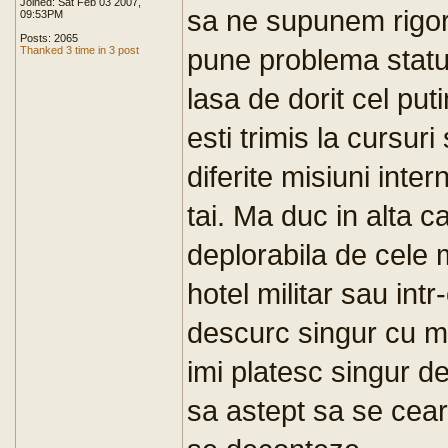
Joined: Sat Feb 03 2007,
sa ne supunem rigori
09:53PM
Posts: 2065
pune problema statutu
Thanked 3 time in 3 post
lasa de dorit cel pu
esti trimis la cursuri
diferite misiuni inte
tai. Ma duc in alta 
deplorabila de cele 
hotel militar sau int
descurc singur cu m
imi platesc singur d
sa astept sa se cear