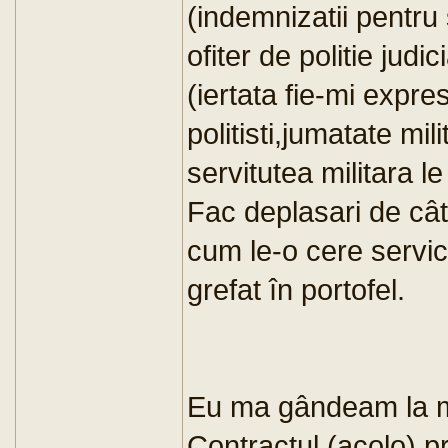
(indemnizatii pentru 
ofiter de politie judi
(iertata fie-mi expres
politisti,jumatate mil
servitutea militara 
Fac deplasari de cât
cum le-o cere servic
grefat în portofel.
Eu ma gândeam la mil
Contractul (acolo) p