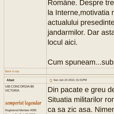
Române. Despre trec
la Interne,motivatia 
actualului presedinte
jandarmilor. Dar asta
locul aici.
Cum spuneam...subsc
Back to top
Altair
Sun Jan 24 2010, 01:01PM
UBI CONCORDIA IBI
Din pacate e greu de
VICTORIA
Situatia militarilor 
ca sa zic asa. Nimen
Registered Member #385