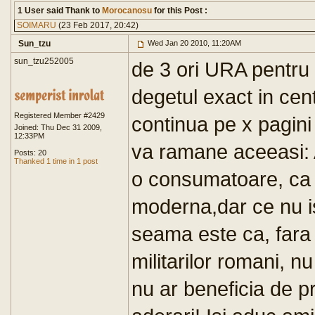
1 User said Thank to
Morocanosu
for this Post :
SOIMARU
(23 Feb 2017, 20:42)
Sun_tzu
Wed Jan 20 2010, 11:20AM
sun_tzu252005
de 3 ori URA pentru
degetul exact in cent
Registered Member #2429
continua pe x pagini 
Joined: Thu Dec 31 2009,
12:33PM
va ramane aceeasi:
Posts: 20
Thanked 1 time in 1 post
o consumatoare, ca u
moderna,dar ce nu isi
seama este ca, fara 
militarilor romani, n
nu ar beneficia de pr