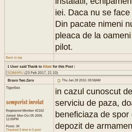
instalatii, echipament
iei. Daca nu se face
Din pacate nimeni nu
pleaca de la oameni 
pilot.
Back to top
1 User said Thank to
Altair
for this Post :
SOIMARU
(23 Feb 2017, 21:10)
Bravo Two Zero
Thu Jan 28 2010, 09:58AM
Tiger6ex
in cazul cunoscut de
serviciu de paza, doa
Registered Member #2162
beneficiaza de spor 
Joined: Mon Oct 05 2009,
12:00PM
depozit de armament
Posts: 34
Thanked 0 time in 0 post