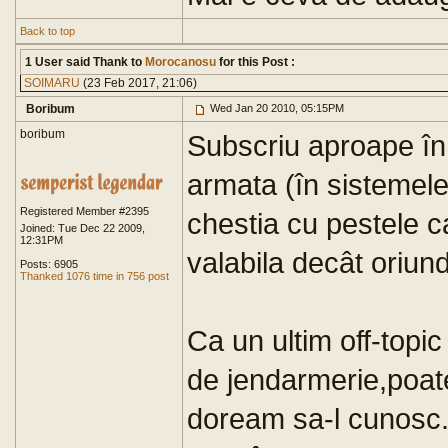
Back to top
1 User said Thank to
Morocanosu
for this Post :
SOIMARU
(23 Feb 2017, 21:06)
Boribum
Wed Jan 20 2010, 05:15PM
boribum
Subscriu aproape în 
armata (în sistemele
Registered Member #2395
chestia cu pestele c
Joined: Tue Dec 22 2009,
12:31PM
valabila decât oriun
Posts: 6905
Thanked 1076 time in 756 post
Ca un ultim off-topic
de jendarmerie,poate
doream sa-l cunosc.