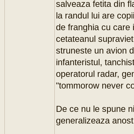
salveaza fetita din f
la randul lui are cop
de franghia cu care i
cetateanul supraviet
struneste un avion d
infanteristul, tanchi
operatorul radar, ge
"tommorow never co
De ce nu le spune ni
generalizeaza anost s