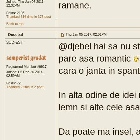
Joined: Thu Jan 06 2011,
ramane.
12:32PM
Posts: 2103
Thanked 516 time in 373 post
Back to top
Decebal
Thu Jan 05 2017, 02:01PM
SUD-EST
@djebel hai sa nu st
pare asa romantic
Registered Member #9917
cara o janta in span
Joined: Fri Dec 26 2014,
02:59AM
Posts: 72
Thanked 2 time in 2 post
In alta odine de idei
lemn si alte cele asa 
Da poate ma insel, 