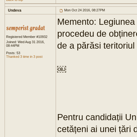
Undeva
Mon Oct 24 2016, 08:27PM
Memento: Legiunea s
procedeu de obținer
Registered Member #10932
Joined: Wed Aug 31 2016,
de a părăsi teritoriu
08:44PM
Posts: 53
Thanked 3 time in 3 post
￼
Pentru candidații Un
cetățeni ai unei țări