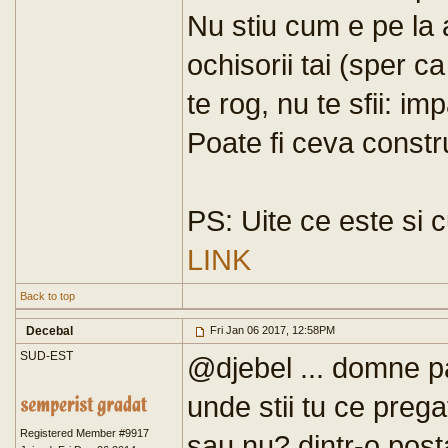
Nu stiu cum e pe la a
ochisorii tai (sper ca 
te rog, nu te sfii: i
Poate fi ceva constru
PS: Uite ce este s
LINK
Back to top
Decebal
Fri Jan 06 2017, 12:58PM
SUD-EST
@djebel ... domne pa
unde stii tu ce preg
Registered Member #9917
sau nu? dintr-o post