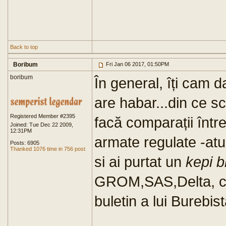
Back to top
Boribum
Fri Jan 06 2017, 01:50PM
boribum
În general, îți cam 
are habar...din ce s
Registered Member #2395
facă comparații între 
Joined: Tue Dec 22 2009,
12:31PM
armate regulate -atu
Posts: 6905
Thanked 1076 time in 756 post
si ai purtat un
kepi b
GROM,SAS,Delta, cu
buletin a lui Burebis