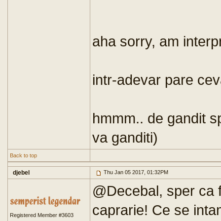
aha sorry, am interpr
intr-adevar pare cev
hmmm.. de gandit sp
va ganditi)
Back to top
djebel
Thu Jan 05 2017, 01:32PM
@Decebal, sper ca fac
caprarie! Ce se inta
Registered Member #3603