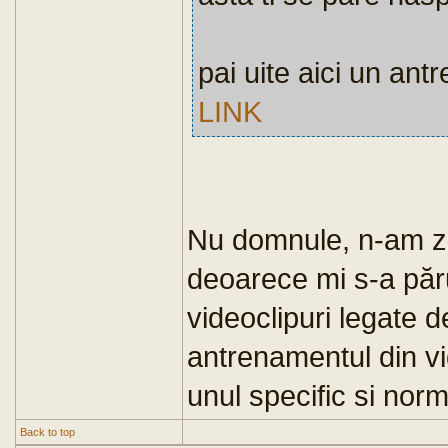
pai uite aici un an
LINK
Nu domnule, n-am zi
deoarece mi s-a părut
videoclipuri legate 
antrenamentul din v
unul specific si norm
Back to top