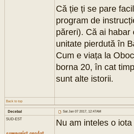
Că ție ți se pare faci
program de instrucție
păreri). Că ai habar
unitate pierdută în 
Cum e viața la Obock
borna 20, în cat tim
sunt alte istorii.
Back to top
Decebal
Sat Jan 07 2017, 12:47AM
SUD-EST
Nu am inteles o iota