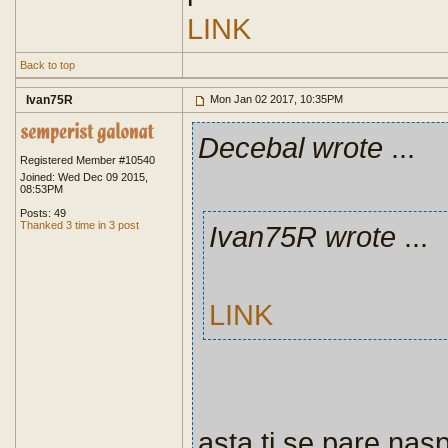
LINK
Back to top
Ivan75R
Mon Jan 02 2017, 10:35PM
Decebal wrote
...
Registered Member #10540
Joined: Wed Dec 09 2015,
08:53PM
Posts: 49
Thanked 3 time in 3 post
Ivan75R wrote
...
LINK
asta ti se pare nasp