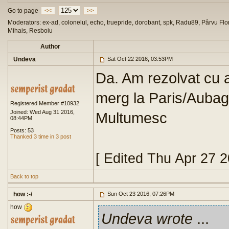
Go to page
<<
>>
Moderators: ex-ad, colonelul, echo, truepride, dorobant, spk, Radu89, Pârvu Flor
Mihais, Resboiu
Author
Undeva
Sat Oct 22 2016, 03:53PM
Da. Am rezolvat cu a
merg la Paris/Aubagn
Registered Member #10932
Joined: Wed Aug 31 2016,
Multumesc
08:44PM
Posts: 53
Thanked 3 time in 3 post
[ Edited Thu Apr 27 
Back to top
how :-/
Sun Oct 23 2016, 07:26PM
how
Undeva wrote
...