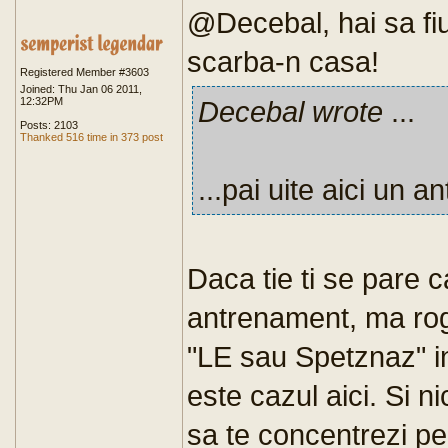
@Decebal, hai sa fiu
scarba-n casa!
Registered Member #3603
Joined: Thu Jan 06 2011,
12:32PM
Decebal wrote
...
Posts: 2103
Thanked 516 time in 373 post
...pai uite aici un 
Daca tie ti se pare c
antrenament, ma rog,
"LE sau Spetznaz" i
este cazul aici. Si ni
sa te concentrezi p