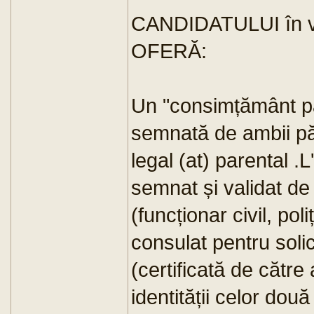
CANDIDATULUI în vâ
OFERĂ:
Un "consimțământ pa
semnată de ambii pări
legal (at) parental .L
semnat și validat de
(funcționar civil, pol
consulat pentru solici
(certificată de către
identității celor dou