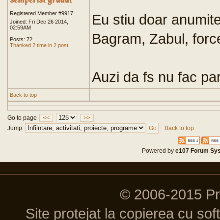
Registered Member #9917
Eu stiu doar anumite 
Joined: Fri Dec 26 2014,
02:59AM
Bagram, Zabul, force 
Posts: 72
Thanked 2 time in 2 post
Auzi da fs nu fac pa
Back to top
Go to page
<<
>>
Jump:
Back to top
Powered by
e107 Forum Sy
© 2006-2015 P
Site protejat la copierea cu so