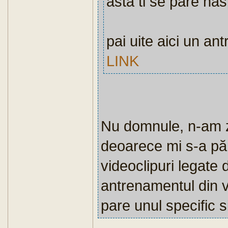
asta ti se pare nas
pai uite aici un a
LINK
Nu domnule, n-am z
deoarece mi s-a păru
videoclipuri legate 
antrenamentul din v
pare unul specific s