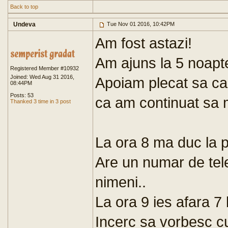
Back to top
Undeva
Tue Nov 01 2016, 10:42PM
Am fost astazi!
Am ajuns la 5 noapt
Registered Member #10932
Joined: Wed Aug 31 2016,
Apoiam plecat sa caut
08:44PM
Posts: 53
ca am continuat sa 
Thanked 3 time in 3 post
La ora 8 ma duc la po
Are un numar de tel
nimeni..
La ora 9 ies afara 7 b
Incerc sa vorbesc c