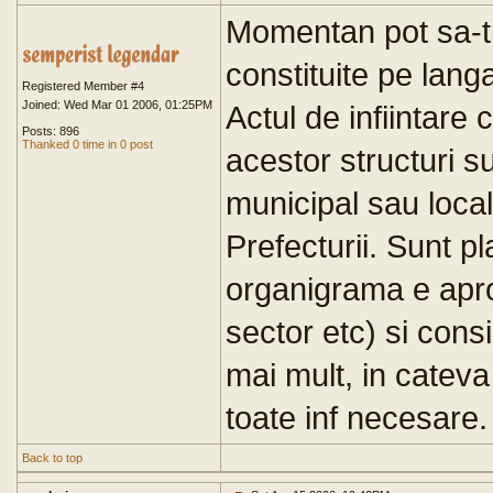
Momentan pot sa-ti
constituite pe langa
Registered Member #4
Joined: Wed Mar 01 2006, 01:25PM
Actul de infiintare 
Posts: 896
Thanked 0 time in 0 post
acestor structuri su
municipal sau loca
Prefecturii. Sunt pl
organigrama e apro
sector etc) si consi
mai mult, in cateva 
toate inf necesare.
Back to top