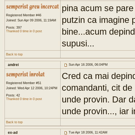
pina acum se pare 
Registered Member #46
putzin ca imagine 
Joined: Sun Apr 09 2006, 11:19AM
Posts: 397
bine...acum depinde
Thanked 0 time in 0 post
supusi...
Back to top
andrei
Sun Apr 16 2006, 06:04PM
Cred ca mai depin
Registered Member #51
comandanti, cit de 
Joined: Wed Apr 12 2006, 10:24PM
Posts: 42
unde provin. Dar 
Thanked 0 time in 0 post
unde provin..., iar
Back to top
ex-ad
Tue Apr 18 2006, 11:42AM