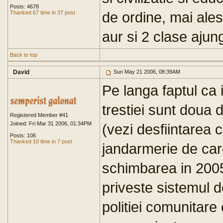
Posts: 4678
de ordine, mai ales
Thanked 67 time in 37 post
aur si 2 clase ajun
Back to top
David
Sun May 21 2006, 08:39AM
Pe langa faptul ca 
trestiei sunt doua d
Registered Member #41
Joined: Fri Mar 31 2006, 01:34PM
(vezi desfiintarea c
Posts: 106
Thanked 10 time in 7 post
jandarmerie de car
schimbarea in 2005
priveste sistemul d
politiei comunitare