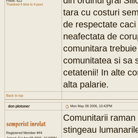
din ordinul gral Sil
Posts: 622
Thanked 4 time in 4 post
tara cu costuri sem
de respectate caci
neafectata de corup
comunitara trebuie
comunitatea si sa 
cetatenii! In alte c
alta palarie.
Back to top
don plotoner
Mon May 08 2006, 10:42PM
Comunitarii raman 
stingeau lumanaril
Registered Member #44