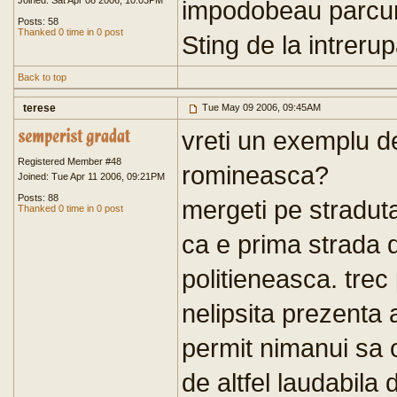
Joined: Sat Apr 08 2006, 10:03PM
impodobeau parcuri
Posts: 58
Thanked 0 time in 0 post
Sting de la intrer
Back to top
terese
Tue May 09 2006, 09:45AM
vreti un exemplu d
Registered Member #48
romineasca?
Joined: Tue Apr 11 2006, 09:21PM
Posts: 88
mergeti pe straduta
Thanked 0 time in 0 post
ca e prima strada 
politieneasca. trec
nelipsita prezenta
permit nimanui sa o
de altfel laudabila d