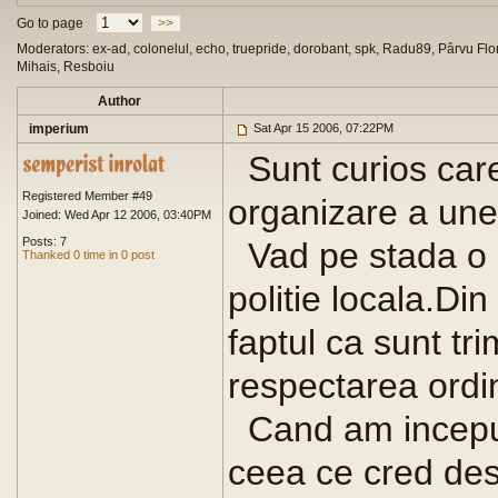
Go to page
>>
Moderators: ex-ad, colonelul, echo, truepride, dorobant, spk, Radu89, Pârvu Flor
Mihais, Resboiu
Author
imperium
Sat Apr 15 2006, 07:22PM
Sunt curios care 
Registered Member #49
organizare a unei 
Joined: Wed Apr 12 2006, 03:40PM
Posts: 7
Vad pe stada o 
Thanked 0 time in 0 post
politie locala.Di
faptul ca sunt tr
respectarea ordin
Cand am inceput
ceea ce cred des