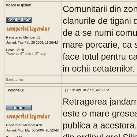
nosce te ipsum
Comunitarii din zo
clanurile de tigani 
de a se numi comun
Registered Member #1
mare porcarie, ca s
Joined: Tue Feb 28 2006, 11:26AM
Posts: 4678
face totul pentru c
Thanked 67 time in 37 post
in ochii cetatenilor.
Back to top
colonelul
Tue Apr 18 2006, 06:58PM
Retragerea jandarm
este o mare greseal
publica a acestora.
Registered Member #20
Joined: Mon Mar 06 2006, 10:52AM