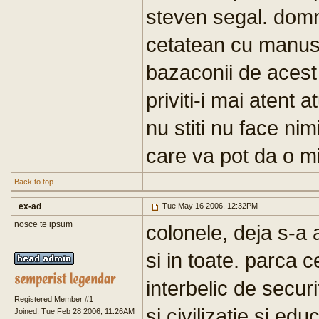
steven segal. domn
cetatean cu manusi 
bazaconii de acest 
priviti-i mai atent a
nu stiti nu face nim
care va pot da o mi
Back to top
ex-ad
Tue May 16 2006, 12:32PM
nosce te ipsum
colonele, deja s-a a
si in toate. parca 
interbelic de securi
Registered Member #1
si civilizatie si edu
Joined: Tue Feb 28 2006, 11:26AM