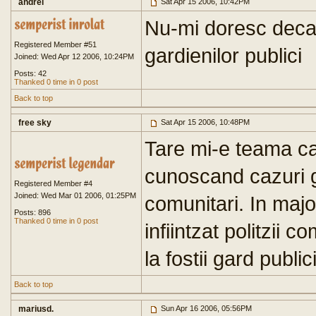
andrei
Sat Apr 15 2006, 10:42PM
Nu-mi doresc decat
Registered Member #51
gardienilor publici
Joined: Wed Apr 12 2006, 10:24PM
Posts: 42
Thanked 0 time in 0 post
Back to top
free sky
Sat Apr 15 2006, 10:48PM
Tare mi-e teama ca 
cunoscand cazuri gr
Registered Member #4
Joined: Wed Mar 01 2006, 01:25PM
comunitari. In majo
Posts: 896
Thanked 0 time in 0 post
infiintzat politzii 
la fostii gard publici
Back to top
mariusd.
Sun Apr 16 2006, 05:56PM