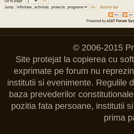
Go to page
>>
Jump:
Back to top
Powered by
e107 Forum Sy
© 2006-2015 P
Site protejat la copierea cu so
exprimate pe forum nu reprezint
institutii si evenimente. Regulile 
baza prevederilor constitutionale 
pozitia fata persoane, institutii s
prima pa