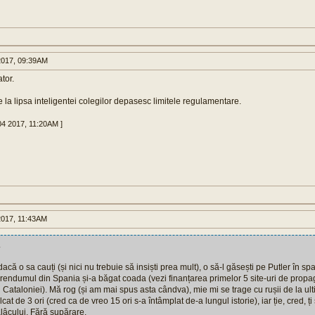
017, 09:39AM
tor.
re la lipsa inteligentei colegilor depasesc limitele regulamentare.
04 2017, 11:20AM ]
017, 11:43AM
.
ă o sa cauți (și nici nu trebuie să insiști prea mult), o să-l găsești pe Putler în spat
ferendumul din Spania și-a băgat coada (vezi finanțarea primelor 5 site-uri de prop
Cataloniei). Mă rog (și am mai spus asta cândva), mie mi se trage cu rușii de la ul
at de 3 ori (cred ca de vreo 15 ori s-a întâmplat de-a lungul istorie), iar ție, cred, ți
lâcului. Fără supărare.