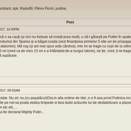
orobant, spk, Radu89, Pârvu Florin, justme,
Post
017, 10:40PM
o sa cauți (și nici nu trebuie să insiști prea mult), o să-l găsești pe Putler în spatel
rendumul din Spania și-a băgat coada (vezi finanțarea primelor 5 site-uri de propag
taloniei). Mă rog (și am mai spus asta cândva), mie mi se trage cu rușii de la ulti
 ori (cred ca de vreo 15 ori s-a întâmplat de-a lungul istorie), iar ție, cred, ți se tra
ă supărare.
017, 08:53AM
ptate. Nu zic nu.(cu pașalâcul)Dar,in alta ordine de idei ,n-o fi asa prost Putinica i
de pe net sa poata vedea limpede si fara dubii actiunile lui de destabilizare a planet
 etc etc.....
sa fie declarat Mighty Putin...