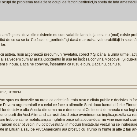
e ocupi de problema reala,fie te ocupi de factori periferici,in speta de fata amestecu
a am înțeles : dovezile existente nu sunt valabile iar soluția e sa nu (mai) existe prob
bă de ce sa se ia. Ce fac ei e „periferic” și dacă n-ar exista vulnerabilități în societăț
lor.
cii asteia, rusii acționează precum un revelator, corect ? Și pâna la urma urmei, acți
hai sa vedem cum ar arata Occidentul în asa fel încît sa convină Moscovei. Și dup
veni și noua. Daca ne convine, înseamna ca rusu e bun. Daca nu, ca nu e.
017, 01:30PM
.Am spus ca dovezile nu arata ca orice influenta rusa e citata public e decisiva in fo
ce.Povara argumentarii e a celui ce face o afirmatie.Sunt doua lucruri diferite.Efortur
ul lor decisiv e alta.Acesta din urma nu e demonstrat.Ce incerci dumneata e sa legi
a unei parti din Vest.Afirmand ca rusii decid orice eveniment se implica,rezulta ca ru
mare trebuie sa ne mobilizam,sa inghitim orice rahat,doar-doar nu vine inamicul cra
rancen doar pt vecini,nu pt tot vestul.Si in moduri limitate.Iar vestul nu se inghesuie
te in Lituania sau pe Prut.Americanii aia prostuti,cu Trump in frunte si alte 2 tari 