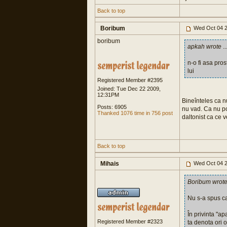
Back to top
Boribum
Wed Oct 04 2
boribum
apkah wrote
..
n-o fi asa pro
lui
Registered Member #2395
Joined: Tue Dec 22 2009,
12:31PM
Bineînteles ca nu
Posts: 6905
nu vad. Ca nu po
Thanked 1076 time in 756 post
daltonist ca ce ve
Back to top
Mihais
Wed Oct 04 2
Boribum wrot
Nu s-a spus ca 
În privinta "a
Registered Member #2323
ta denota ori 