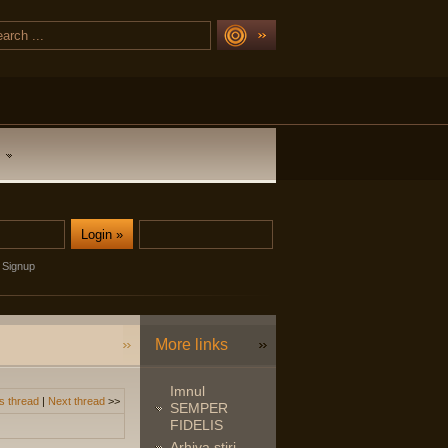
Signup
More links
Imnul
s thread
|
Next thread
>>
SEMPER
FIDELIS
Arhiva stiri