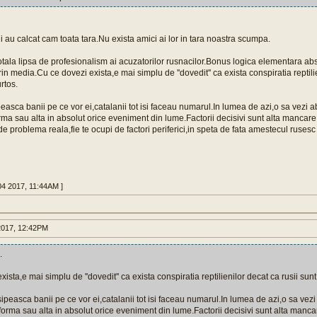
ii au calcat cam toata tara.Nu exista amici ai lor in tara noastra scumpa.
tala lipsa de profesionalism ai acuzatorilor rusnacilor.Bonus logica elementara a
in media.Cu ce dovezi exista,e mai simplu de ''dovedit'' ca exista conspiratia reptilie
urtos.
peasca banii pe ce vor ei,catalanii tot isi faceau numarul.In lumea de azi,o sa vezi a
forma sau alta in absolut orice eveniment din lume.Factorii decisivi sunt alta manca
de problema reala,fie te ocupi de factori periferici,in speta de fata amestecul rusesc
04 2017, 11:44AM ]
017, 12:42PM
.
ista,e mai simplu de ''dovedit'' ca exista conspiratia reptilienilor decat ca rusii sunt 
sipeasca banii pe ce vor ei,catalanii tot isi faceau numarul.In lumea de azi,o sa vezi
o forma sau alta in absolut orice eveniment din lume.Factorii decisivi sunt alta manc