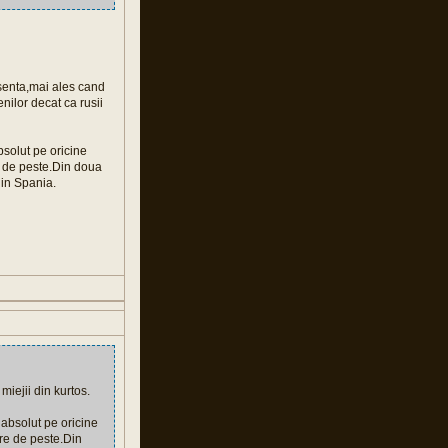
bsenta,mai ales cand
nilor decat ca rusii
bsolut pe oricine
re de peste.Din doua
 in Spania.
miejii din kurtos.
 absolut pe oricine
are de peste.Din