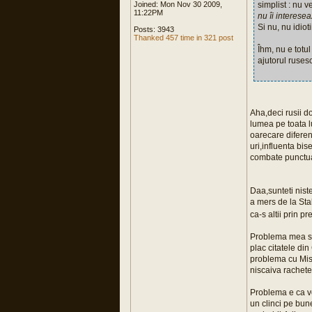
Joined: Mon Nov 30 2009,
simplist : nu v
11:22PM
nu îi interese
Si nu, nu idioti
Posts: 3943
Thanked 457 time in 321 post
Îhm, nu e totul
ajutorul ruses
Aha,deci rusii d
lumea pe toata l
oarecare diferen
uri,influenta bis
combate punctual
Daa,sunteti nist
a mers de la Sta
ca-s altii prin p
Problema mea sup
plac citatele di
problema cu Mist
niscaiva rachete
Problema e ca vo
un clinci pe bun