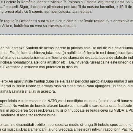
ezi Leclerc în România, dar sunt vizibile în Polonia si Estonia. Argumentul asta, "
eu 
aza
" e pueril. Sigur, daca doar plimbarea prin tara îti da masura lucrurilor, e dificil d
i pro-rusi platiti cu 5 copeici sunt periculosi,ci aia neplatiti.
 în regula în Occident si sunt multe lucruri care nu se învârt rotund. Si s-ar rezolva 
c. Asta e, batrânica nu vrea sa traverseze strada.
oar influenteaza.Suntem de aceasi parere in privinta asta.De ani de zile chiar.Numa
umea.Este influenta chineza,taiwaneza(a naibii de eficienta in ce-i doare),israelia
ta),irlandeza,saudita,iraniana,influenta de stanga,de dreapta,facuta de state,de in
ericilor,a homalailor,a ateilor,a artistilor etc... Da,influenta ruseasca ne este uneori os
.Exercitand o influenta mai puternica in disputa.
e eroi.Au aparut niste frantuji dupa ce s-a fasait pericolul apropiat.Dupa numai 3 ani
lingrad la Berlin.Noroc ca armata rusa nu e cea rosie.Pana ajungeati...In fine,bun s
reajma.Bastinasi si aliati ai acestora.
erficiala e ca in materie de NATO,voi si nemtii(dar nu numai) ratati ocazii bune sa 
n Chirac).Nu vorbim de bunele afaceri facute cu muscalii si care daca erau finalizat
ral in apropierea Odessei.Deh,sa fiu si io finut,poate se leaga ceva cu MBDA la Pl
 moderne si astia fac rachete bune.
i cam ne discreditati trebile in perspectiva medie si lunga.Si trebuie spus ca noi e
e cu muscalii.Daca americanii ajung vreodata amestecati intr-un razboi prin Pacific,