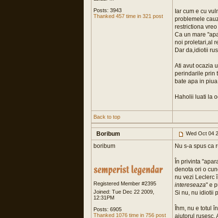
Posts: 3943
Iar cum e cu vuln
Thanked 457 time in 321 post
problemele cauza
restrictiona vreo 
Ca un mare ''apar
noi proletari,al 
Dar da,idiotii ru
Ati avut ocazia u
perindarile prin 
bate apa in piua 
Haholii luati la
Back to top
Boribum
Wed Oct 04 2
boribum
Nu s-a spus ca ru
În privinta "apa
denota ori o cun
nu vezi Leclerc 
Registered Member #2395
intereseaza
" e 
Joined: Tue Dec 22 2009,
Si nu, nu idiotii 
12:31PM
Îhm, nu e totul î
Posts: 6905
Thanked 1076 time in 756 post
ajutorul rusesc.