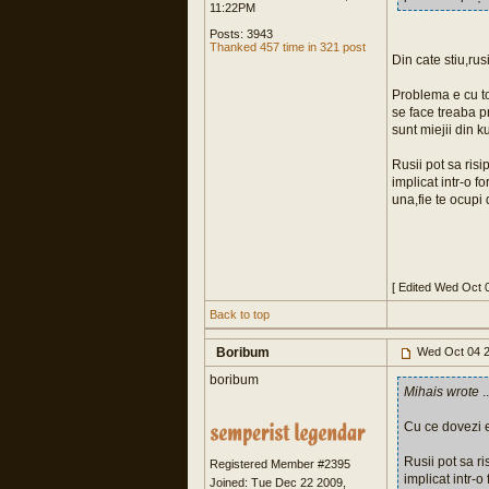
11:22PM
Posts: 3943
Thanked 457 time in 321 post
Din cate stiu,rus
Problema e cu to
se face treaba pr
sunt miejii din k
Rusii pot sa risi
implicat intr-o 
una,fie te ocupi 
[ Edited Wed Oct 
Back to top
Boribum
Wed Oct 04 2
boribum
Mihais wrote
..
Cu ce dovezi ex
Rusii pot sa ri
Registered Member #2395
implicat intr-
Joined: Tue Dec 22 2009,