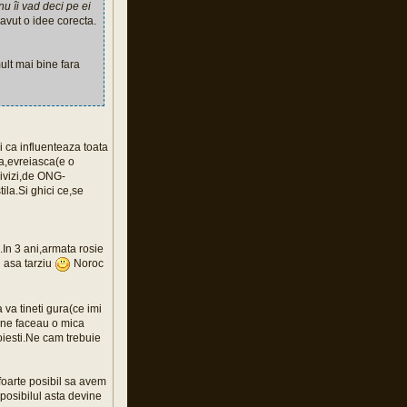
nu îi vad deci pe ei
e avut o idee corecta.
mult mai bine fara
i ca influenteaza toata
na,evreiasca(e o
divizi,de ONG-
tila.Si ghici ce,se
.In 3 ani,armata rosie
i asa tarziu
Noroc
va tineti gura(ce imi
e ne faceau o mica
oiesti.Ne cam trebuie
 foarte posibil sa avem
posibilul asta devine