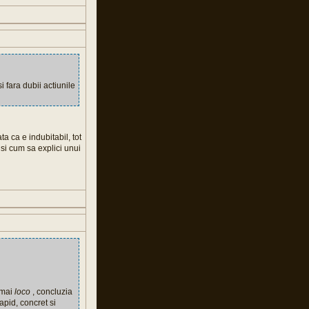
 fara dubii actiunile
ta ca e indubitabil, tot
si cum sa explici unui
umai
loco
, concluzia
apid, concret si