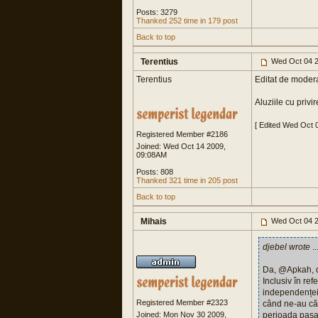
Posts: 3279
Thanked 252 time in 179 post
Back to top
Terentius
Wed Oct 04 2
Terentius
Editat de modera
Aluziile cu privi
[ Edited Wed Oct 
Registered Member #2186
Joined: Wed Oct 14 2009,
09:08AM
Posts: 808
Thanked 321 time in 205 post
Back to top
Mihais
Wed Oct 04 2
djebel wrote
..
Da, @Apkah, dac
Inclusiv în re
independenței 
Registered Member #2323
când ne-au călc
Joined: Mon Nov 30 2009,
perioada pașa