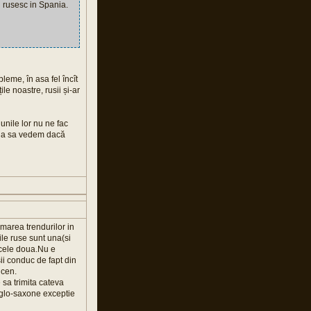
l rusesc in Spania.
leme, în asa fel încît
ile noastre, rusii și-ar
unile lor nu ne fac
-aia sa vedem dacă
rmarea trendurilor in
ile ruse sunt una(si
 cele doua.Nu e
sii conduc de fapt din
ncen.
 sa trimita cateva
anglo-saxone exceptie