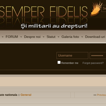
FORUM
Despre noi
Statut
Galeria foto
Download-uri
Remember me
Forgot password?
ate nationala ::
General
<<
Previou