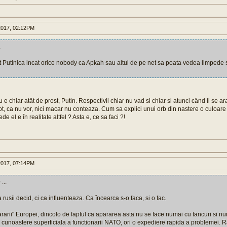
017, 02:12PM
.
st Putinica incat orice nobody ca Apkah sau altul de pe net sa poata vedea limpede si
 e chiar atât de prost, Putin. Respectivii chiar nu vad si chiar si atunci când li se ara
t, ca nu vor, nici macar nu conteaza. Cum sa explici unui orb din nastere o culoare 
de el e în realitate altfel ? Asta e, ce sa faci ?!
017, 07:14PM
e
...
rusii decid, ci ca influenteaza. Ca încearca s-o faca, si o fac.
pararii" Europei, dincolo de faptul ca apararea asta nu se face numai cu tancuri si n
o cunoastere superficiala a functionarii NATO, ori o expediere rapida a problemei. R