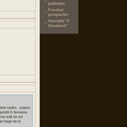
politistilor
Forumul
pompierilor
Asociatia "6
Dorobanti"
ele multor... acțiuni.
agandă în favoarea
tima sută de ani
 se trage de la