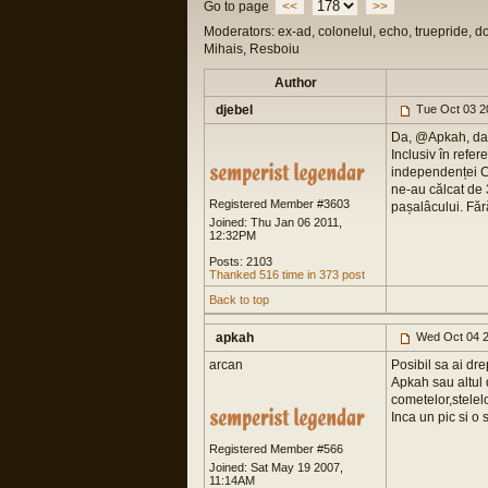
Go to page
<<
>>
Moderators: ex-ad, colonelul, echo, truepride, d
Mihais, Resboiu
Author
djebel
Tue Oct 03 2
Da, @Apkah, dacă 
Inclusiv în refe
independenței Ca
ne-au călcat de 3
Registered Member #3603
pașalâcului. Făr
Joined: Thu Jan 06 2011,
12:32PM
Posts: 2103
Thanked 516 time in 373 post
Back to top
apkah
Wed Oct 04 2
arcan
Posibil sa ai dre
Apkah sau altul 
cometelor,stelelor
Inca un pic si o 
Registered Member #566
Joined: Sat May 19 2007,
11:14AM