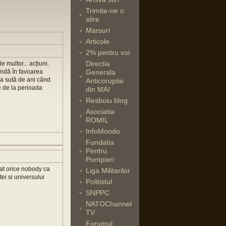
Trimite-ne o
stire
Marsuri
Articole
2% pentru voi
Directia
e multor... acțiuni.
andă în favoarea
Generala
ma sută de ani când
Anticoruptie
ge de la perioada
din MAI
Resboiu blog
Asociatia
ROMIL
InfoMondo
Fundatia
Pentru
Pompieri
ncat orice nobody ca
Liga Militarilor
ei si universului
Politistul
SNPPC
NATOChannel
TV
Forumul