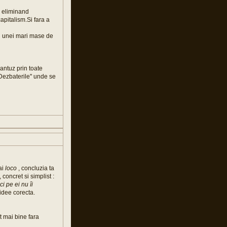
ce eliminand
apitalism.Si fara a
rii unei mari mase de
rantuz prin toate
'Dezbaterile'' unde se
ai
loco
, concluzia ta
concret si simplist :
i pe ei nu îi
 idee corecta.
lt mai bine fara