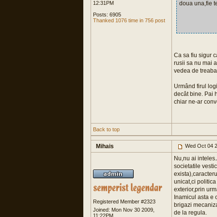
12:31PM
doua una,fie t
Posts: 6905
Thanked 1076 time in 756 post
Ca sa fiu sigur c
rusii sa nu mai ai
vedea de treaba 
Urmând firul logi
decât bine. Pai 
chiar ne-ar con
Back to top
Mihais
Wed Oct 04 2
Nu,nu ai inteles
societatile vesti
exista),caracter
unicat,ci politic
exterior,prin ur
Inamicul asta e c
Registered Member #2323
brigazi mecaniza
Joined: Mon Nov 30 2009,
de la regula.
11:22PM