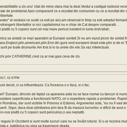
erabilitatile a zis unu' citat de mine otara mai la deal.Vestul a castigat razboiul re
te de proletariat.Apoi comparand ce a rezultat din comunism cu ce a rezultat din c
libertate.
ator'' al vestului ce sustii ca esti pe aici,am observat in timp ca esti adeptul forma
restrangerii libertatilor si nici capitalismul nu e chiar ok.Cat despre comparatii...
si platiti cu 5 copeici sunt cel mai mare pericol existent in lume.Insh'allah.
nica sa aratati ce mari aparatori ai Europei sunteti.Si nu am vazut picior de soldat f
tara.Englezi,plin,americani,plin.Eroi din gura vest europeni drept este,plin si de ei.'
sunt pe toate drumurile.Am fost si io la unele din ele.Sa vaz intelectuali.
 ochi prin CATHERINE cred ca ar mai gasi ceva de zis.
017, 01:57PM
sii decid, ci ca influenteaza. Ca încearca s-o faca, si o fac.
rarii" Europei, dincolo de faptul ca apararea asta nu se face numai cu tancuri si num
oastere superficiala a functionarii NATO, ori o expediere rapida a problemei. Rapid, 
în România, dar sunt vizibile în Polonia si Estonia. Argumentul asta, "
eu nu îi vad dec
pueril. Sigur, daca doar plimbarea prin tara îti da masura lucrurilor, e dificil de avut o
pro-rusi platiti cu 5 copeici sunt periculosi,ci aia neplatiti.
n regula în Occident si sunt multe lucruri care nu se învârt rotund. Si s-ar rezolva mu
 Asta e, batrânica nu vrea sa traverseze strada.