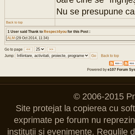
Nu se presupune ca 
Back to top
1 User said Thank to
Respect4you
for this Post :
ALM
(29 Oct 2014, 11:34)
Go to page
<<
>>
Jump:
Back to top
Powered by
e107 Forum Sy
© 2006-2015 P
Site protejat la copierea cu so
exprimate pe forum nu reprezint
institutii si evenimente. Regulile 