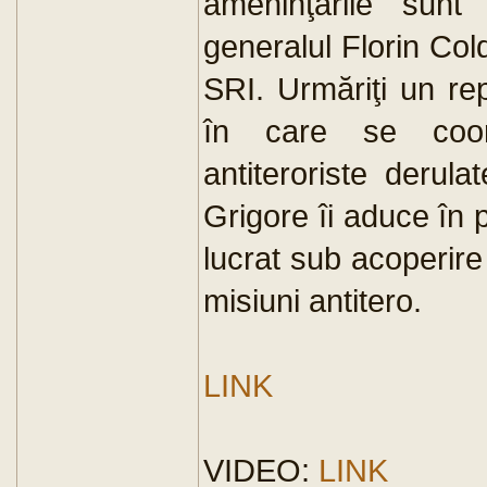
ameninţările sunt 
generalul Florin Cold
SRI. Urmăriţi un repo
în care se coord
antiteroriste derula
Grigore îi aduce în p
lucrat sub acoperire 
misiuni antitero.
LINK
VIDEO:
LINK