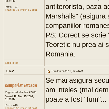
03:39PM
antiterorista, paza ae
Posts: 707
Thanked 75 time in 61 post
Marshalls" (asigura 
companiilor romanest
PS: Corect se scrie "
Teoretic nu prea ai s
Romania.
Back to top
Ultra'
Thu Jan 24 2013, 12:41AM
Se mai asigura secu
am inteles (mai demu
Registered Member #2406
Joined: Fri Dec 25 2009,
poate a fost "fum"...
01:26PM
Posts: 440
Thanked 52 time in 38 post