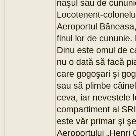
naşul său de cununi
Locotenent-colonelul
Aeroportul Băneasa, 
finul lor de cununie.
Dinu este omul de ca
nu o dată să facă pia
care gogoşari şi gog
sau să plimbe câine
ceva, iar nevestele l
compartiment al SRI
este văr primar şi şe
Aeroportului „Henri 