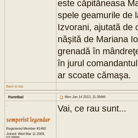
este căpităneasa Mar
spele geamurile de la
Izvorani, ajutată d
năşită de Mariana Io
grenadă în mândreţe
în jurul comandantul
ar scoate cămaşa.
Back to top
Hannibal
Mon Jan 14 2013, 11:39AM
.
Vai, ce rau sunt...
Registered Member #1460
Joined: Wed Mar 11 2009,
03:39PM