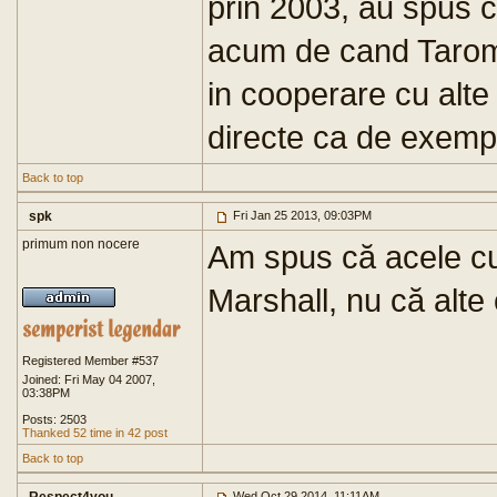
prin 2003, au spus c
acum de cand Tarom
in cooperare cu alte
directe ca de exemp
Back to top
spk
Fri Jan 25 2013, 09:03PM
primum non nocere
Am spus că acele cur
Marshall, nu că alte
Registered Member #537
Joined: Fri May 04 2007,
03:38PM
Posts: 2503
Thanked 52 time in 42 post
Back to top
Wed Oct 29 2014, 11:11AM