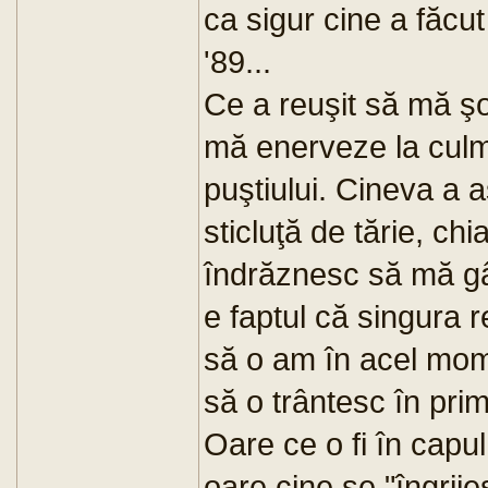
ca sigur cine a făcu
'89...
Ce a reuşit să mă şo
mă enerveze la culm
puştiului. Cineva a a
sticluţă de tărie, ch
îndrăznesc să mă gâ
e faptul că singura r
să o am în acel mome
să o trântesc în pri
Oare ce o fi în capul
oare cine se "îngri