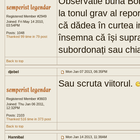
Observatie bună Bor
la tonul grav al repo
Registered Member #2949
Joined: Fri May 14 2010,
că dădea în curtea in
03:54PM
Posts: 1048
însemna că își supr
Thanked 99 time in 79 post
subordonați sau chia
Back to top
djebel
Mon Jan 07 2013, 06:35PM
Sau scruta viitorul.
Registered Member #3603
Joined: Thu Jan 06 2011,
12:32PM
Posts: 2103
Thanked 516 time in 373 post
Back to top
Hannibal
Mon Jan 14 2013, 11:38AM