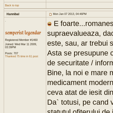
Back to top
Hannibal
Mon Jan 07 2013, 04:46PM
.
E foarte...romanes
supraevalueaza, da
Registered Member #1460
este, sau, ar trebui s
Joined: Wed Mar 11 2009,
03:39PM
Asta se presupune ca
Posts: 707
Thanked 75 time in 61 post
de securitate / inform
Bine, la noi e mare 
medicament modern i
ceva atat de iesit d
Da` totusi, pe cand
statutul ofiterului de