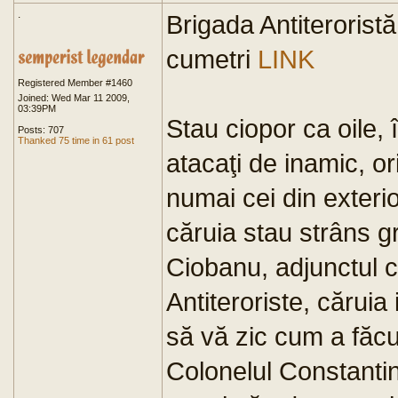
.
Brigada Antiterorist
cumetri
LINK
Registered Member #1460
Joined: Wed Mar 11 2009,
03:39PM
Stau ciopor ca oile, 
Posts: 707
Thanked 75 time in 61 post
atacaţi de inamic, or
numai cei din exterio
căruia stau strâns g
Ciobanu, adjunctul c
Antiteroriste, căruia 
să vă zic cum a făcu
Colonelul Constantin