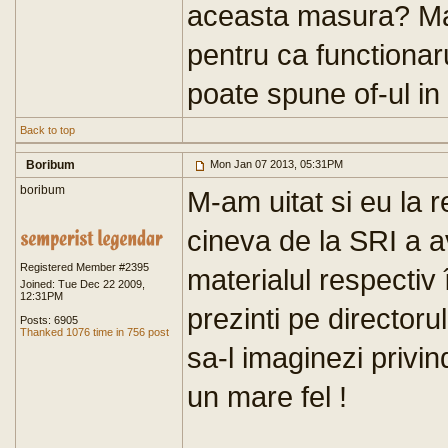
aceasta masura? Mai 
pentru ca functionaru
poate spune of-ul in 
Back to top
Boribum
Mon Jan 07 2013, 05:31PM
boribum
M-am uitat si eu la r
cineva de la SRI a 
Registered Member #2395
materialul respectiv 
Joined: Tue Dec 22 2009,
12:31PM
prezinti pe directoru
Posts: 6905
Thanked 1076 time in 756 post
sa-l imaginezi privind
un mare fel !