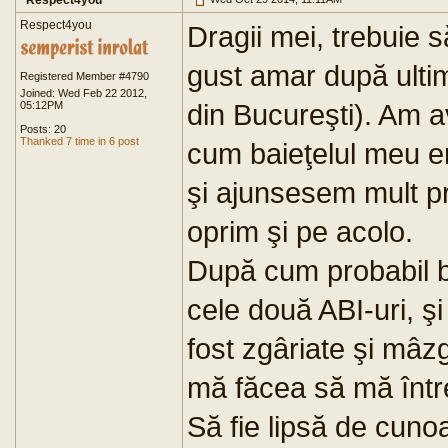
Respect4you
Respect4you
Dragii mei, trebuie
gust amar după ultim
Registered Member #4790
Joined: Wed Feb 22 2012,
din Bucureşti). Am av
05:12PM
Posts: 20
Thanked 7 time in 6 post
cum baieţelul meu e
şi ajunsesem mult p
oprim şi pe acolo.
După cum probabil bin
cele două ABI-uri, ş
fost zgâriate şi mâzg
mă făcea să mă între
Să fie lipsă de cuno