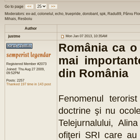
Go to page
<<
>>
Moderators: ex-ad, colonelul, echo, truepride, dorobant, spk, Radu89, Pârvu Flor
Mihais, Resboiu
Author
justme
Mon Jan 07 2013, 10:35AM
România ca o ţ
mai importante
Registered Member #2073
din România
Joined: Thu Aug 27 2009,
09:52PM
Posts: 2257
Thanked 197 time in 143 post
Fenomenul teroris
doctrine şi nu ocol
Telejurnalului, Ali
ofiţeri SRI care au