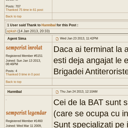
Posts: 707
Thanked 75 time in 61 post
Back to top
1 User said Thank to
Hannibal
for this Post :
apkah
(14 Jan 2013, 20:33)
Agent Sima
Wed Jan 23 2013, 11:42PM
Daca ai terminat la 
Registered Member #5151
esti deja angajat le e
Joined: Sun Jan 13 2013,
08:46PM
Brigadei Antiterorist
Posts: 4
Thanked 0 time in 0 post
Back to top
Hannibal
Thu Jan 24 2013, 12:10AM
.
Cei de la BAT sunt s
(care se ocupa cu in
Registered Member #1460
Sunt specializati pe 
Joined: Wed Mar 11 2009,