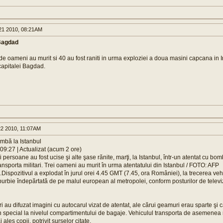
1 2010, 08:21AM
 Bagdad
de oameni au murit si 40 au fost raniti in urma exploziei a doua masini capcana in I
 capitalei Bagdad.
2 2010, 11:07AM
ombă la Istanbul
09:27 | Actualizat (acum 2 ore)
 persoane au fost ucise şi alte şase rănite, marţi, la Istanbul, într-un atentat cu bo
ansporta militari. Trei oameni au murit în urma atentatului din Istanbul / FOTO: AFP
Dispozitivul a explodat în jurul orei 4.45 GMT (7.45, ora României), la trecerea vehic
burbie îndepărtată de pe malul european al metropolei, conform posturilor de televiz
i au difuzat imagini cu autocarul vizat de atentat, ale cărui geamuri erau sparte şi 
n special la nivelul compartimentului de bagaje. Vehiculul transporta de asemenea m
i ales copii, potrivit surselor citate.