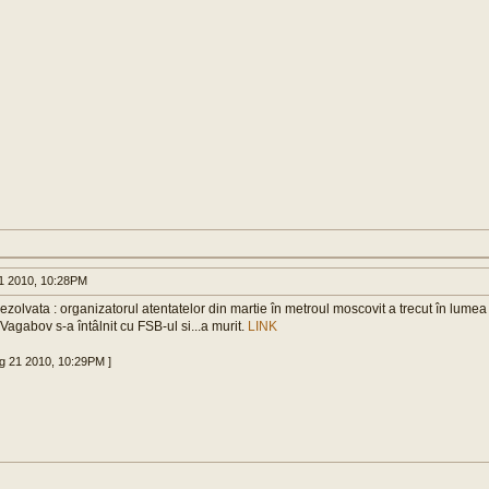
1 2010, 10:28PM
zolvata : organizatorul atentatelor din martie în metroul moscovit a trecut în lumea 
gabov s-a întâlnit cu FSB-ul si...a murit.
LINK
ug 21 2010, 10:29PM ]