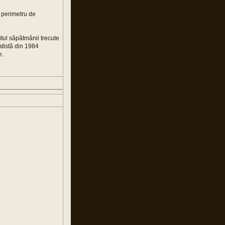
n perimetru de
itul săpătmânii trecute
atistă din 1984
e.