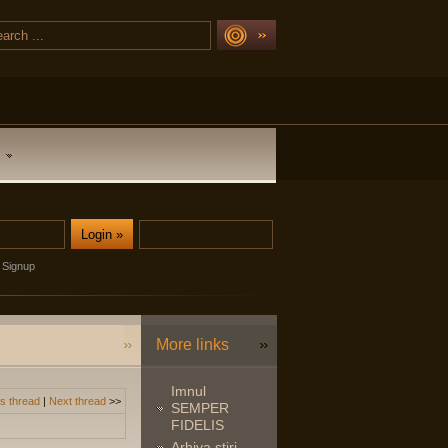
Signup
More links
Imnul
s thread
|
Next thread
>>
SEMPER
FIDELIS
Arhiva stiri