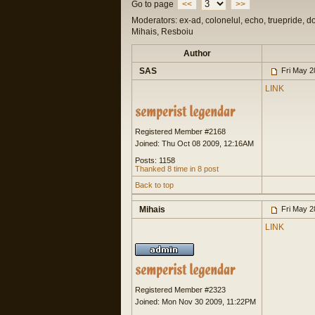
Go to page
<<
>>
Moderators: ex-ad, colonelul, echo, truepride, d
Mihais, Resboiu
Author
SAS
Fri May 2
LINK
Registered Member #2168
Joined: Thu Oct 08 2009, 12:16AM
Posts: 1158
Thanked 8 time in 8 post
Back to top
Mihais
Fri May 2
LINK
Registered Member #2323
Joined: Mon Nov 30 2009, 11:22PM