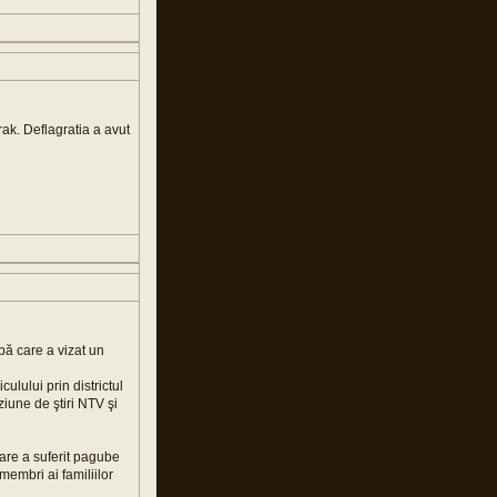
rak. Deflagratia a avut
mbă care a vizat un
ulului prin districtul
iune de ştiri NTV şi
care a suferit pagube
embri ai familiilor