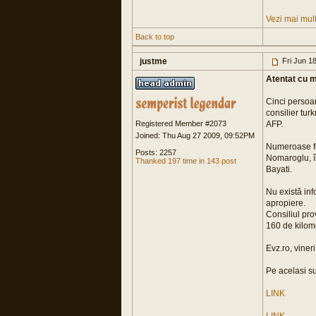
Vezi mai mult
Back to top
justme
Fri Jun 1
Atentat cu m
Cinci persoan
consilier tur
Registered Member #2073
AFP.
Joined: Thu Aug 27 2009, 09:52PM
Numeroase fem
Posts: 2257
Nomaroglu, în
Thanked 197 time in 143 post
Bayati.
Nu există inf
apropiere.
Consiliul pro
160 de kilome
Evz.ro, viner
Pe acelasi s
LINK