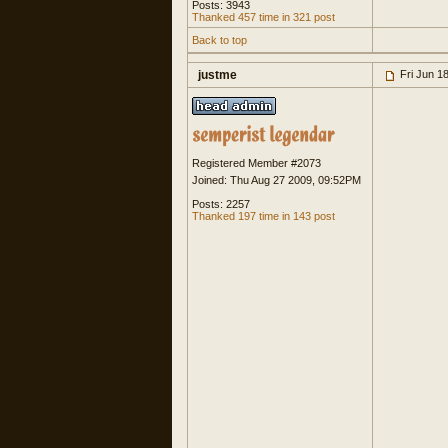
Posts: 3943
Thanked 457 time in 321 post
Back to top
justme
Fri Jun 1
Registered Member #2073
Joined: Thu Aug 27 2009, 09:52PM
Posts: 2257
Thanked 197 time in 143 post