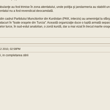
ulanţe au fost trimise în zona atentatului, unde poliţia şi jandarmeria au stabilit u
tentatul nu a fost revendicat deocamdată.
 din cadrul Partidului Muncitorilor din Kurdistan (PKK, interzis) au ameninţat la sfârş
atacuri în "toate oraşele din Turcia". Această organizaţie duce o luptă armată separ
ţelor turce, în sud-estul anatolian, o zonă kurdă, dar a mai vizat în trecut marile oraş
2 2010, 02:58PM
i, in completarea stirii