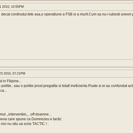
1 2010, 10:55PM
ul decat continutul.Iete asa,o operatiune a FSB si a murit.Cum sa nu-i iubesti uneori
3 2010, 07:21PM
t in Filipine...
politie...sau o politie prost pregatita si totatl ineficienta.Poate si ei au confundat act
ca...
lmul ,,interventiei,,...off doamne...
ineva care spune ca Dumnezeu e tactic.
ia nici nu stiu sa scrie TACTIC ! :