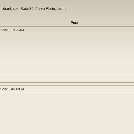
orobant, spk, Radu89, Pârvu Florin, justme,
Post
8 2010, 10:26AM
8 2010, 08:18PM