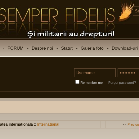
FORUM
Despre noi
Statut
Galeria foto
Download-uri
Remember me
Forgot password?
atea internationala ::
International
<<
Previou