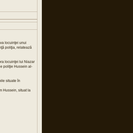
va locuinţei unui
ţă poliţia, relatează
ra locuinţei lui Niazar
e poliţie Hussein al-
ile situate în
m Hussein, situat la