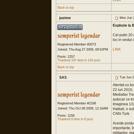
LINK
Back to top
justme
Mon Jun 2
Explozie la
Cel putin 20 
loc in vestul
Registered Member #2073
LINK
Joined: Thu Aug 27 2009, 09:52PM
Posts: 2257
Thanked 197 time in 143 post
Back to top
SAS
Tue Jun 2
Atentat cu b
22 iun 2010, 
Mediafax Trei
autocar ce tr
Registered Member #2168
Imaginea 1/1.
Joined: Thu Oct 08 2009, 12:16AM
Halkali, o su
CNN-Turk.
Posts: 1158
Thanked 8 time in 8 post
Aceste postur
importante, î
militarilor, ma