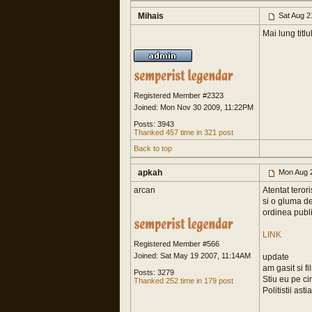
Mihais
Sat Aug 2
Mai lung titl
Registered Member #2323
Joined: Mon Nov 30 2009, 11:22PM
Posts: 3943
Thanked 457 time in 321 post
Back to top
apkah
Mon Aug 2
arcan
Atentat teroris
si o gluma de 
ordinea publi
LINK
Registered Member #566
Joined: Sat May 19 2007, 11:14AM
update
am gasit si fi
Posts: 3279
Stiu eu pe c
Thanked 252 time in 179 post
Politistii ast