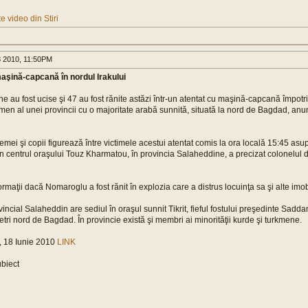
e video din Stiri
8 2010, 11:50PM
aşină-capcană în nordul Irakului
e au fost ucise şi 47 au fost rănite astăzi într-un atentat cu maşină-capcană împotri
kmen al unei provincii cu o majoritate arabă sunnită, situată la nord de Bagdad, anun
ei şi copii figurează între victimele acestui atentat comis la ora locală 15:45 asup
 centrul oraşului Touz Kharmatou, în provincia Salaheddine, a precizat colonelul d
ormaţii dacă Nomaroglu a fost rănit în explozia care a distrus locuinţa sa şi alte imob
vincial Salaheddin are sediul în oraşul sunnit Tikrit, fieful fostului preşedinte Sadda
tri nord de Bagdad. În provincie există şi membri ai minorităţii kurde şi turkmene.
i, 18 Iunie 2010
LINK
ubiect