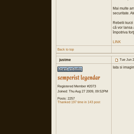
Mai multe amb
securitate. A
Rebelii kurzi
că vor lansa 
împotriva for
LINK
Back to top
justme
Tue Jun 2
Iata si imagin
Registered Member #2073
Joined: Thu Aug 27 2009, 09:52PM
Posts: 2257
Thanked 197 time in 143 post