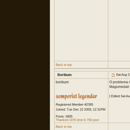
Back to top
Boribum
Sat Aug 2
boribum
O problema re
Magomedali Va
[ Edited Sat A
Registered Member #2395
Joined: Tue Dec 22 2009, 12:31PM
Posts: 6905
Thanked 1076 time in 756 post
Back to top