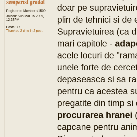
doar pe supravietuir
Registered Member #1509
Joined: Sun Mar 15 2009,
plin de tehnici si de 
12:15PM
Posts: 77
Supravietuirea (ca 
Thanked 2 time in 2 post
mari capitole -
adap
acele locuri de "rama
unele forte de cerce
depaseasca si sa rama
pentru ca acestea s
pregatite din timp si
procurarea hranei
(
capcane pentru anim