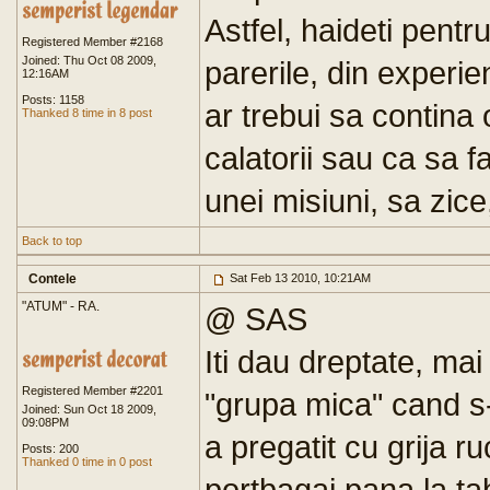
Astfel, haideti pent
Registered Member #2168
Joined: Thu Oct 08 2009,
parerile, din experien
12:16AM
Posts: 1158
ar trebui sa contina 
Thanked 8 time in 8 post
calatorii sau ca sa fa
unei misiuni, sa zice,
Back to top
Contele
Sat Feb 13 2010, 10:21AM
"ATUM" - RA.
@ SAS
Iti dau dreptate, ma
Registered Member #2201
"grupa mica" cand s-a
Joined: Sun Oct 18 2009,
09:08PM
a pregatit cu grija ru
Posts: 200
Thanked 0 time in 0 post
portbagaj pana la ta