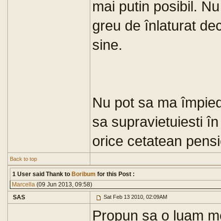
mai putin posibil. N
greu de înlaturat de
sine.
Nu pot sa ma împied
sa supravietuiesti î
orice cetatean pensi
Back to top
1 User said Thank to
Boribum
for this Post :
Marcella
(09 Jun 2013, 09:58)
SAS
Sat Feb 13 2010, 02:09AM
Propun sa o luam me