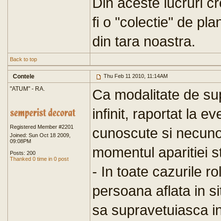
Din aceste lucruri c
fi o "colectie" de pla
din tara noastra.
Back to top
Contele
Thu Feb 11 2010, 11:14AM
"ATUM" - RA.
Ca modalitate de sup
infinit, raportat la e
Registered Member #2201
cunoscute si necuno
Joined: Sun Oct 18 2009,
09:08PM
momentul aparitiei st
Posts: 200
Thanked 0 time in 0 post
- In toate cazurile ro
persoana aflata in si
sa supravetuiasca in