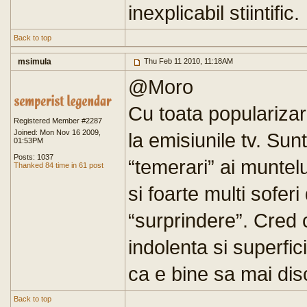
inexplicabil stiintific.
Back to top
msimula
Thu Feb 11 2010, 11:18AM
@Moro
Cu toata popularizar
Registered Member #2287
Joined: Mon Nov 16 2009,
la emisiunile tv. Sun
01:53PM
Posts: 1037
“temerari” ai muntel
Thanked 84 time in 61 post
si foarte multi soferi 
“surprindere”. Cred c
indolenta si superfic
ca e bine sa mai di
Back to top