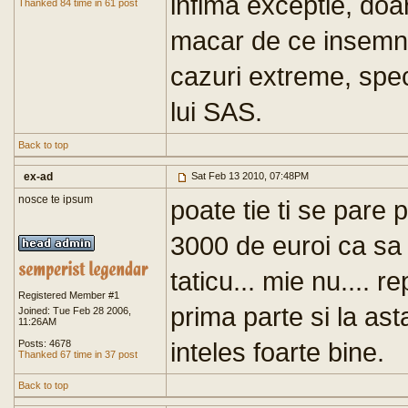
infima exceptie, doar
Thanked 84 time in 61 post
macar de ce insemna 
cazuri extreme, spec
lui SAS.
Back to top
ex-ad
Sat Feb 13 2010, 07:48PM
nosce te ipsum
poate tie ti se pare p
3000 de euroi ca sa s
taticu... mie nu.... re
Registered Member #1
prima parte si la as
Joined: Tue Feb 28 2006,
11:26AM
inteles foarte bine.
Posts: 4678
Thanked 67 time in 37 post
Back to top