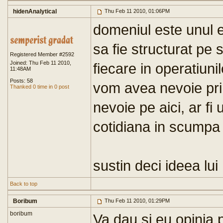
hidenAnalytical
Thu Feb 11 2010, 01:06PM
domeniul este unul 
sa fie structurat pe s
Registered Member #2592
Joined: Thu Feb 11 2010,
fiecare in operatiuni
11:48AM
Posts: 58
vom avea nevoie prin
Thanked 0 time in 0 post
nevoie pe aici, ar fi
cotidiana in scumpa 
sustin deci ideea lu
Back to top
Boribum
Thu Feb 11 2010, 01:29PM
boribum
Va dau si eu opinia 