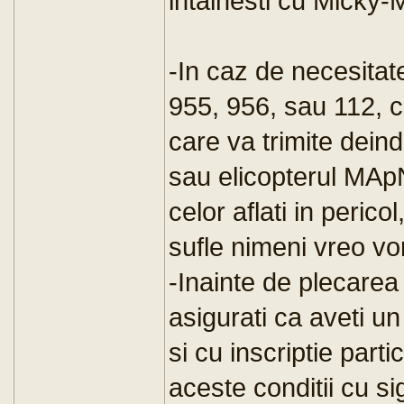
intalnesti cu Micky-
-In caz de necesitate
955, 956, sau 112, ca
care va trimite deind
sau elicopterul MApN
celor aflati in perico
sufle nimeni vreo v
-Inainte de plecarea 
asigurati ca aveti u
si cu inscriptie part
aceste conditii cu si