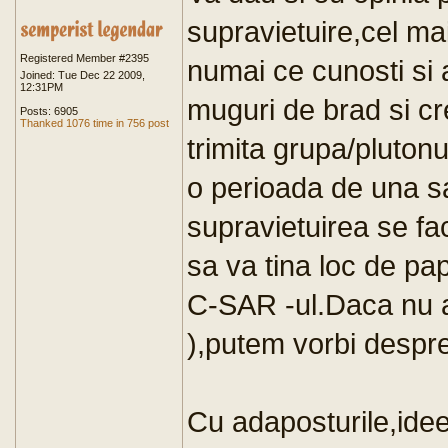
supravietuire,cel ma
Registered Member #2395
numai ce cunosti si 
Joined: Tue Dec 22 2009,
12:31PM
muguri de brad si cre
Posts: 6905
Thanked 1076 time in 756 post
trimita grupa/plutonu
o perioada de una s
supravietuirea se fac
sa va tina loc de pa
C-SAR -ul.Daca nu 
),putem vorbi despr
Cu adaposturile,idee