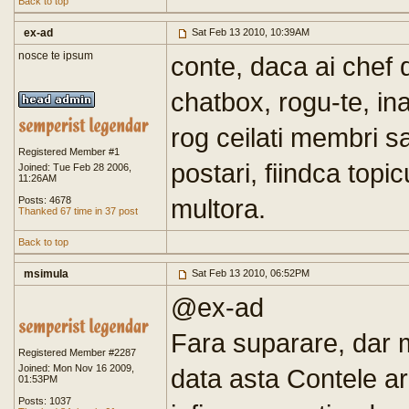
Back to top
ex-ad
Sat Feb 13 2010, 10:39AM
nosce te ipsum
conte, daca ai chef 
chatbox, rogu-te, in
rog ceilati membri sa
Registered Member #1
postari, fiindca topic
Joined: Tue Feb 28 2006,
11:26AM
multora.
Posts: 4678
Thanked 67 time in 37 post
Back to top
msimula
Sat Feb 13 2010, 06:52PM
@ex-ad
Fara suparare, dar m
Registered Member #2287
Joined: Mon Nov 16 2009,
data asta Contele are
01:53PM
Posts: 1037