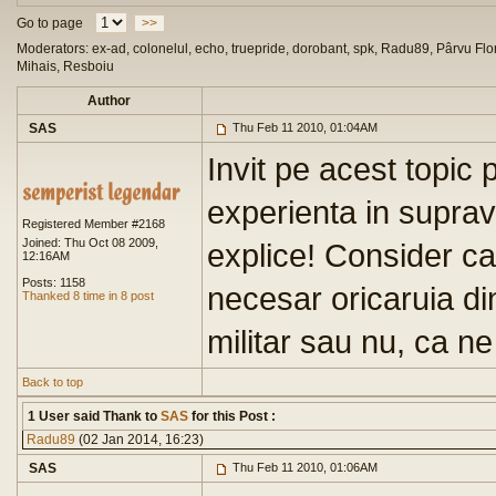
Go to page
>>
Moderators: ex-ad, colonelul, echo, truepride, dorobant, spk, Radu89, Pârvu Flor
Mihais, Resboiu
Author
SAS
Thu Feb 11 2010, 01:04AM
Invit pe acest topic 
experienta in suprav
Registered Member #2168
Joined: Thu Oct 08 2009,
explice! Consider ca
12:16AM
Posts: 1158
necesar oricaruia di
Thanked 8 time in 8 post
militar sau nu, ca n
Back to top
1 User said Thank to
SAS
for this Post :
Radu89
(02 Jan 2014, 16:23)
SAS
Thu Feb 11 2010, 01:06AM