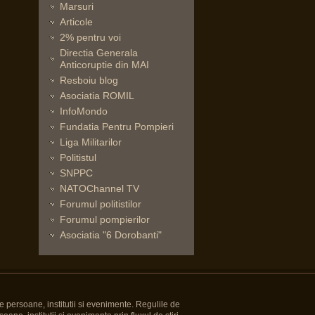
Marsuri
Articole
2% pentru voi
Directia Generala
Anticoruptie din MAI
Resboiu blog
Asociatia ROMIL
InfoMondo
Fundatia Pentru Pompieri
Liga Militarilor
Politistul
SNPPC
NATOChannel TV
Forumul politistilor
Forumul pompierilor
Asociatia "6 Dorobanti"
e persoane, institutii si evenimente. Regulile de