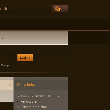
Signup
More links
Imnul SEMPER FIDELIS
Arhiva stiri
Trimite-ne o stire