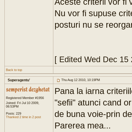
Aceste criterii vor fi
Nu vor fi supuse crit
posturi nu se reorga
[ Edited Wed Dec 15 
Back to top
Superagentu'
Thu Aug 12 2010, 10:19PM
Pana la iarna criter
Registered Member #1956
"sefii" atunci cand o
Joined: Fri Jul 10 2009,
06:53PM
de buna voie-prin de
Posts: 229
Thanked 2 time in 2 post
Parerea mea...