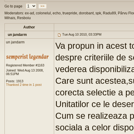
Go to page
>>
Moderators: ex-ad, colonelul, echo, truepride, dorobant, spk, Radu89, Pârvu Flor
Mihais, Resboiu
Author
un jandarm
Tue Aug 10 2010, 03:33PM
un jandarm
Va propun in acest t
despre criteriile de s
Registered Member #1163
vederea disponibiliza
Joined: Wed Aug 13 2008,
06:51PM
Care sunt acestea,su
Posts: 1913
Thanked 2 time in 1 post
corecta selectie a pe
Unitatilor ce le des
Cum se realizeaza pr
sociala a celor disponi