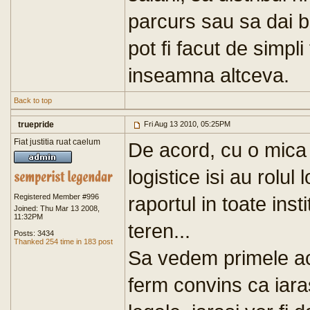
parcurs sau sa dai b
pot fi facut de simpli
inseamna altceva.
Back to top
truepride
Fri Aug 13 2010, 05:25PM
Fiat justitia ruat caelum
De acord, cu o mica n
logistice isi au rolul
Registered Member #996
raportul in toate inst
Joined: Thu Mar 13 2008,
11:32PM
teren...
Posts: 3434
Thanked 254 time in 183 post
Sa vedem primele act
ferm convins ca iarasi