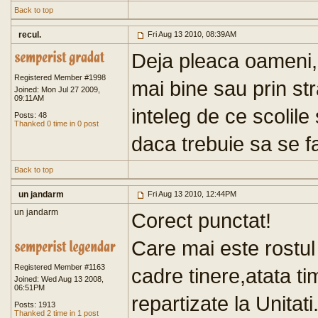
Back to top
recul.
Fri Aug 13 2010, 08:39AM
Deja pleaca oameni, c
Registered Member #1998
mai bine sau prin str
Joined: Mon Jul 27 2009,
09:11AM
inteleg de ce scolil
Posts: 48
Thanked 0 time in 0 post
daca trebuie sa se fa
Back to top
un jandarm
Fri Aug 13 2010, 12:44PM
un jandarm
Corect punctat!
Care mai este rostul 
Registered Member #1163
cadre tinere,atata t
Joined: Wed Aug 13 2008,
06:51PM
repartizate la Unitati.
Posts: 1913
Thanked 2 time in 1 post