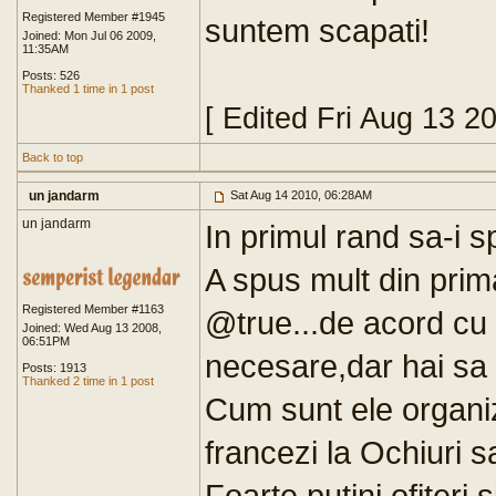
Registered Member #1945
suntem scapati!
Joined: Mon Jul 06 2009,
11:35AM
Posts: 526
Thanked 1 time in 1 post
[ Edited Fri Aug 13 2
Back to top
un jandarm
Sat Aug 14 2010, 06:28AM
un jandarm
In primul rand sa-i 
A spus mult din prim
Registered Member #1163
@true...de acord cu t
Joined: Wed Aug 13 2008,
06:51PM
necesare,dar hai sa n
Posts: 1913
Thanked 2 time in 1 post
Cum sunt ele organi
francezi la Ochiuri sa
Foarte putini ofiteri 