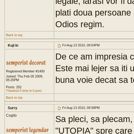
legale, iarasi vor fi d
plati doua persoane 
Odios regim.
Back to top
Kuji In
Fri Aug 13 2010, 09:54PM
De ce am impresia ca
Este mai lejer sa iti 
Registered Member #1400
Joined: Thu Feb 05 2009,
buna voie decat sa te
05:25PM
Posts: 252
Thanked 0 time in 0 post
Back to top
Surry
Fri Aug 13 2010, 09:58PM
Cogito
Sa pleci, sa plecam
"UTOPIA" spre care 