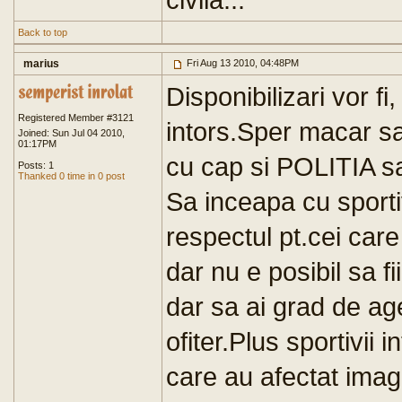
Back to top
marius
Fri Aug 13 2010, 04:48PM
Disponibilizari vor fi
Registered Member #3121
intors.Sper macar sa
Joined: Sun Jul 04 2010,
01:17PM
cu cap si POLITIA s
Posts: 1
Thanked 0 time in 0 post
Sa inceapa cu sportiv
respectul pt.cei car
dar nu e posibil sa fi
dar sa ai grad de ag
ofiter.Plus sportivii i
care au afectat imagi