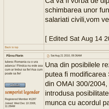
Ca va fi vorba de di
schimbarea unor funct
salariati civili,vom v
[ Edited Sat Aug 14 
Back to top
Pârvu Florin
Sat Aug 21 2010, 09:36AM
Iubesc Romania cu o ura
Una din posibilele rez
adanca ! Fiindca nu este asa
cum ar trebui sa fie! Asa cum
putea fi modificarea S
poate sa fie!
din OMAI 300/2004, i
introdusa posibilitat
Registered Member #1287
munca cu acordul par
Joined: Wed Dec 10 2008,
11:28AM