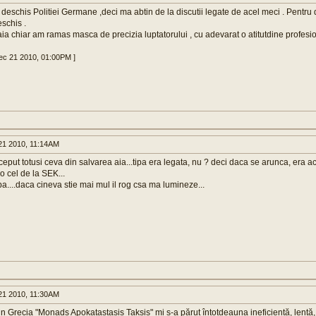
 deschis Politiei Germane ,deci ma abtin de la discutii legate de acel meci . Pentru d
schis .
ia chiar am ramas masca de precizia luptatorului , cu adevarat o atitutdine profesion
Dec 21 2010, 01:00PM ]
1 2010, 11:14AM
eput totusi ceva din salvarea aia...tipa era legata, nu ? deci daca se arunca, era ac
o cel de la SEK...
a....daca cineva stie mai mul il rog csa ma lumineze...
1 2010, 11:30AM
in Grecia "Monads Apokatastasis Taksis" mi s-a părut întotdeauna ineficientă, lentă