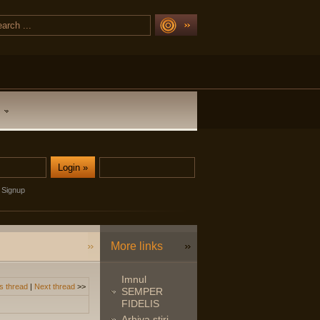
Signup
More links
Imnul
s thread
|
Next thread
>>
SEMPER
FIDELIS
Arhiva stiri