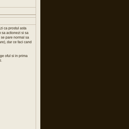
zi ca prostul asta
m sa actionezi si sa
ti se pare normal sa
are), dar ce faci cand
ge oful si in prima
i.