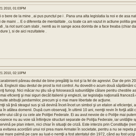
1 2010, 01:03PM
i o bere de la mine , ai pus punctul pe i . Pana una alta legislatia la noi e de asa na
 de maini ... E o diferenta de mentalitate , cu toate ca am vazut in actiune politia g
ti , la riot sunt cam slabi , nemti au in sange acea dorinta de a face treaba (chiar d
ure ), si de aici rezultatele .
1 2010, 02:10PM
 carabinierii păreau destul de bine pregătiţi la riot şi la fel de agresivi. Dar de prin
bă. Englezii stau destul de prost la riot control. Au dovedit-o acum două săptămâni 
enţi furioşi. Nici măcar nu ştiu să-şi folosească subunităţile călare pentru chestiile 
mai eficienţi şi mai siguri decât italienii şi englezii, iar legislaţia naţională franceză 
ulte atribuţii jandarmilor, precum şi o mai mare libertate de acţiune.
i să ţină steagul sus şi să devină încet-încet un simbol şi un etalon al eficienţei, atâ
ca în atâtea domenii. După cum observaţi, în ultimii 10 ani, nemţii revin în forţă atât 
r-ului cât şi cu cele ale Poliţiei Federale. Ei au avut nevoie de o Poliţie mai putern
arece nu au voie să înfiinţeze structuri separate de Poliţia Federale, iar unităţile 
ervină pe plan intern, nici chiar în situaţii de criză. Este interzis prin Constituţie (
 evitarea acordării unui rol prea mare Armatei în societate, pentru a nu se repeta
i mare palmă pe care au luat-o nemţii a fost atentatul din 1972, când au fost ucişi 1