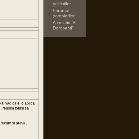
politistilor
Forumul
pompierilor
Asociatia "6
Dorobanti"
Pai vad ca ei o aplica
, reusim totusi sa
recum si previi .