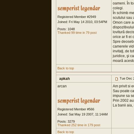
oameni. În to
colegi.
În schimb met
Registered Member #2949
scutului sau 
Joined: Fri May 14 2010, 03:54PM
Omon care acţ
dispozitivului
Posts: 1048
lovitură decis
Thanked 99 time in 79 post
orice ar fi ei
Spre deosebir
camerele vide
invitaţi, de 
juridice, şi 
moară acestor
Back to top
apkah
Tue Dec 2
arcan
Am privit si eu
Sau poate ca 
impune sa se 
Prin 2002 auz
La banii aia, 
Registered Member #566
Joined: Sat May 19 2007, 11:14AM
Posts: 3279
Thanked 252 time in 179 post
Back to top