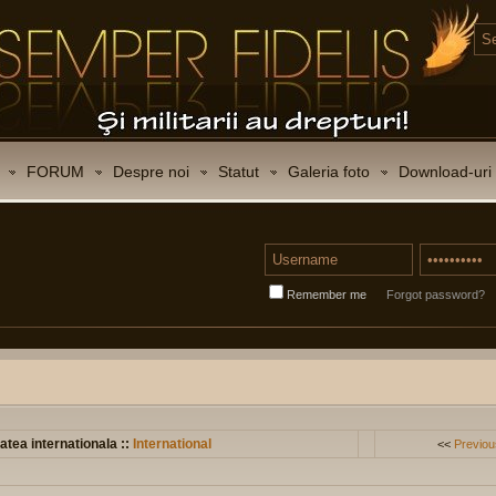
FORUM
Despre noi
Statut
Galeria foto
Download-uri
Remember me
Forgot password?
atea internationala ::
International
<<
Previou