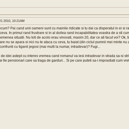
1 2010, 10:21AM
cum? Pai cand unii oameni sunt cu mainile ridicate si tu dai ca disperatul in ei si ra
eva. In primul rand frustrare si in al doilea rand incapabilitatea voastra de a sti cu
emenea situatii. Nu toti de acolo erau vinovati, maxim 20, dar ce ati facut voi? Ok, 
care nu se apara si nici nu te ataca cu ceva, tu baiat (din ciclul pumnii mei minte nu 
confrunti cu tiganii jegosi (mai multi la numar, intradevar)? Fugi...
e de idei astept cu interes vremea cand romanul va iesi intradevar in strada sa-si stri
i fie pensionari care sa traga de garduri... Si pe care puteti sa-i imprastiati cum vret