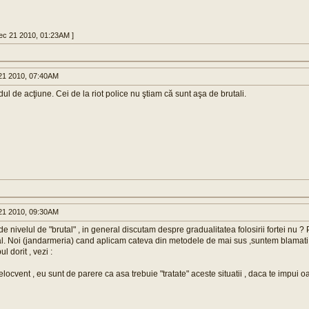
Dec 21 2010, 01:23AM ]
1 2010, 07:40AM
ul de acţiune. Cei de la riot police nu ştiam că sunt aşa de brutali.
1 2010, 09:30AM
e nivelul de "brutal" , in general discutam despre gradualitatea folosirii fortei nu ? 
al. Noi (jandarmeria) cand aplicam cateva din metodele de mai sus ,suntem blamati 
 dorit , vezi :
ocvent , eu sunt de parere ca asa trebuie "tratate" aceste situatii , daca te impui oa