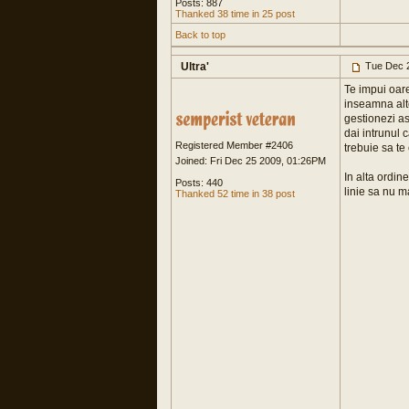
Posts: 887
Thanked 38 time in 25 post
Back to top
Ultra'
Tue Dec 2
Te impui oare
inseamna altc
gestionezi as
dai intrunul 
Registered Member #2406
trebuie sa te 
Joined: Fri Dec 25 2009, 01:26PM
In alta ordin
Posts: 440
linie sa nu ma
Thanked 52 time in 38 post