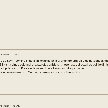
1 2010, 10:35AM
us de SWAT contine imagini in actiunile politiei ordinare grupurile de riot control, dar
SEK una dintre cele mai titrate,profesioniste si ,,meseriase,, structuri de politie din 
a fi politist in SEK este echivalentul cu a fi martian intre pamanteni.
ca nu m-am nascut in Germania pentru a intra in politie in SEK.
1 2010, 11:03AM