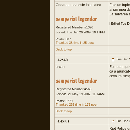
Onoarea mea este loialitatea
Este un topic
ai pm meu de
La salvarea a
[ Edited Tue 
Registered Member #1370
Joined: Tue Jan 20 2009, 10:17PM
Posts: 887
Thanked 38 time in 25 post
Back to top
apkah
Tue Dec 2
arcan
Eu nu am pric
ca a aruncat-
ceva imi scap
Registered Member #566
Joined: Sat May 19 2007, 11:14AM
Posts: 3279
Thanked 252 time in 179 post
Back to top
alexius
Tue Dec 2
Riot Police d