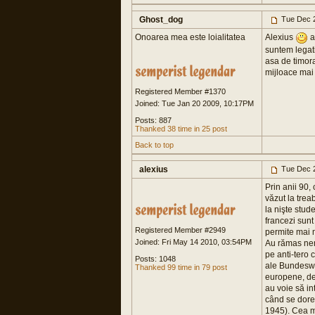
Ghost_dog
Tue Dec 2
Onoarea mea este loialitatea
Alexius
a
suntem legati
asa de timora
mijloace mai d
Registered Member #1370
Joined: Tue Jan 20 2009, 10:17PM
Posts: 887
Thanked 38 time in 25 post
Back to top
alexius
Tue Dec 2
Prin anii 90,
văzut la trea
la nişte stud
francezi sunt 
Registered Member #2949
permite mai m
Joined: Fri May 14 2010, 03:54PM
Au rămas nemţi
pe anti-tero 
Posts: 1048
ale Bundesweh
Thanked 99 time in 79 post
europene, deo
au voie să int
când se dorea
1945). Cea ma