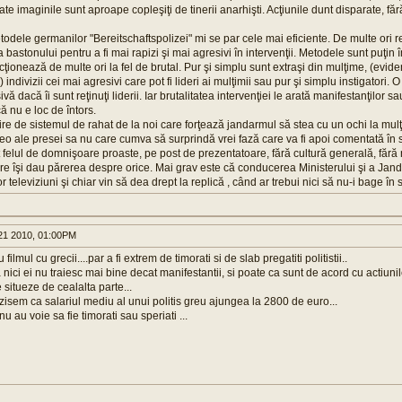
ate imaginile sunt aproape copleşiţi de tinerii anarhişti. Acţiunile dunt disparate, făr
odele germanilor "Bereitschaftspolizei" mi se par cele mai eficiente. De multe ori r
a bastonului pentru a fi mai rapizi şi mai agresivi în intervenţii. Metodele sunt puţin
ionează de multe ori la fel de brutal. Pur şi simplu sunt extraşi din mulţime, (evide
) indivizii cei mai agresivi care pot fi lideri ai mulţimii sau pur şi simplu instigatori.
ivă dacă îi sunt reţinuţi liderii. Iar brutalitatea intervenţiei le arată manifestanţilor 
 că nu e loc de întors.
e de sistemul de rahat de la noi care forţează jandarmul să stea cu un ochi la mulţ
o ale presei sa nu care cumva să surprindă vrei fază care va fi apoi comentată în s
tot felul de domnişoare proaste, pe post de prezentatoare, fără cultură generală, fără
care îşi dau părerea despre orice. Mai grav este că conducerea Ministerului şi a Jan
 televiziuni şi chiar vin să dea drept la replică , când ar trebui nici să nu-i bage în
1 2010, 01:00PM
 filmul cu grecii....par a fi extrem de timorati si de slab pregatiti politistii..
nici ei nu traiesc mai bine decat manifestantii, si poate ca sunt de acord cu actiunile 
situeze de cealalta parte...
isem ca salariul mediu al unui politis greu ajungea la 2800 de euro...
nu au voie sa fie timorati sau speriati ...