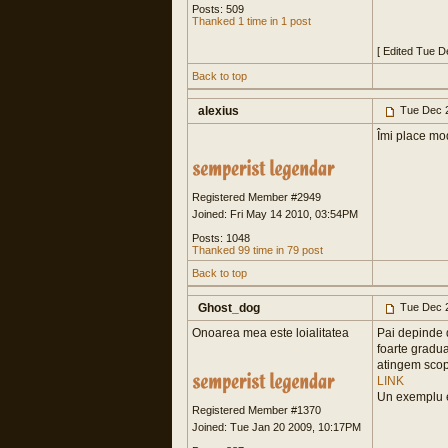
Posts: 509
Thanked 1 time in 1 post
[ Edited Tue 
Back to top
alexius
Tue Dec 2
Îmi place mod
Registered Member #2949
Joined: Fri May 14 2010, 03:54PM
Posts: 1048
Thanked 99 time in 79 post
Back to top
Ghost_dog
Tue Dec 2
Onoarea mea este loialitatea
Pai depinde d
foarte gradu
atingem scopul
LINK
Un exemplu el
Registered Member #1370
Joined: Tue Jan 20 2009, 10:17PM