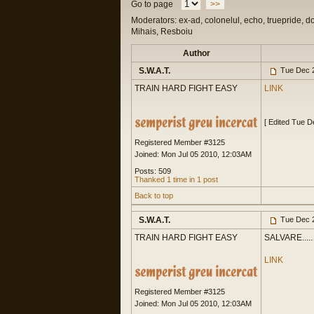
Go to page
>>
Moderators: ex-ad, colonelul, echo, truepride, d
Mihais, Resboiu
Author
S.W.A.T.
Tue Dec 2
TRAIN HARD FIGHT EASY
LINK
[ Edited Tue 
Registered Member #3125
Joined: Mon Jul 05 2010, 12:03AM
Posts: 509
Thanked 1 time in 1 post
Back to top
S.W.A.T.
Tue Dec 2
TRAIN HARD FIGHT EASY
SALVARE.....
LINK
Registered Member #3125
Joined: Mon Jul 05 2010, 12:03AM