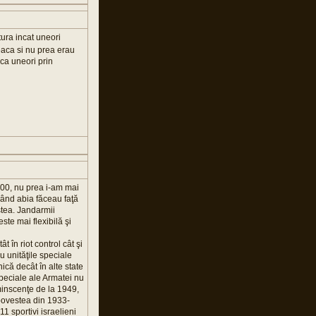
tura incat uneori
reaca si nu prea erau
aca uneori prin
 2000, nu prea i-am mai
când abia făceau faţă
astea. Jandarmii
este mai flexibilă şi
t în riot control cât şi
cu unităţile speciale
ică decât în alte state
speciale ale Armatei nu
reminscenţe de la 1949,
 povestea din 1933-
1 sportivi israelieni