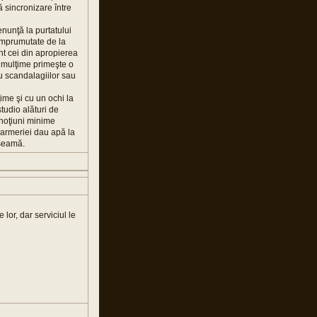
ă sincronizare între
enunţă la purtatului
 împrumutate de la
nt cei din apropierea
 O mulţime primeşte o
sau scandalagiilor sau
ime şi cu un ochi la
tudio alături de
 noţiuni minime
darmeriei dau apă la
 seamă.
lor, dar serviciul le