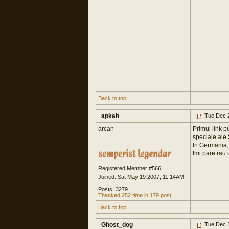
Back to top
apkah
Tue Dec 2
arcan
Primul link p
speciale ale 
In Germania, 
Imi pare rau 
Registered Member #566
Joined: Sat May 19 2007, 11:14AM
Posts: 3279
Thanked 252 time in 179 post
Back to top
Ghost_dog
Tue Dec 2