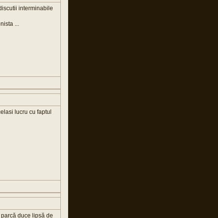
iscutii interminabile
ista ...
elasi lucru cu faptul
, parcă duce lipsă de