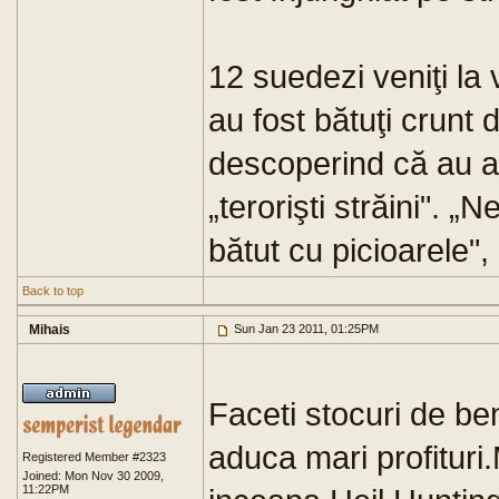
12 suedezi veniţi la 
au fost bătuţi crunt
descoperind că au ar
„terorişti străini". 
bătut cu picioarele",
Back to top
Mihais
Sun Jan 23 2011, 01:25PM
Faceti stocuri de ben
aduca mari profituri
Registered Member #2323
Joined: Mon Nov 30 2009,
11:22PM