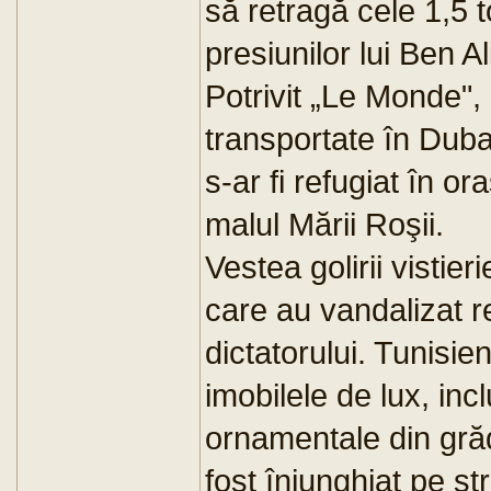
să retragă cele 1,5 
presiunilor lui Ben Al
Potrivit „Le Monde", l
transportate în Dubai
s-ar fi refugiat în or
malul Mării Roşii.
Vestea golirii vistieri
care au vandalizat r
dictatorului. Tunisien
imobilele de lux, inc
ornamentale din grăd
fost înjunghiat pe s