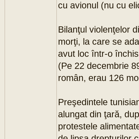
cu avionul (nu cu eli
Bilanţul violenţelor 
morţi, la care se ad
avut loc într-o închi
(Pe 22 decembrie 89,
român, erau 126 morţi
Preşedintele tunisian
alungat din ţară, du
protestele alimentate
de lipsa drepturilor c