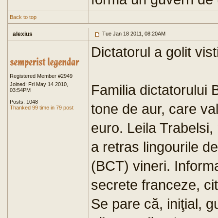
Back to top
alexius
Tue Jan 18 2011, 08:20AM
Dictatorul a golit vis
Registered Member #2949
Joined: Fri May 14 2010,
Familia dictatorului 
03:54PM
Posts: 1048
tone de aur, care va
Thanked 99 time in 79 post
euro. Leila Trabelsi, 
a retras lingourile 
(BCT) vineri. Informa
secrete franceze, ci
Se pare că, iniţial, g