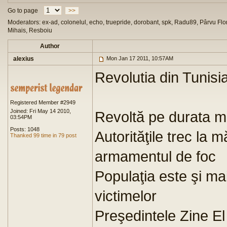
Go to page
>>
Moderators: ex-ad, colonelul, echo, truepride, dorobant, spk, Radu89, Pârvu Flor
Mihais, Resboiu
Author
alexius
Mon Jan 17 2011, 10:57AM
Revolutia din Tunisi
Registered Member #2949
Joined: Fri May 14 2010,
Revoltă pe durata ma
03:54PM
Posts: 1048
Autorităţile trec la 
Thanked 99 time in 79 post
armamentul de foc
Populaţia este şi ma
victimelor
Preşedintele Zine El 