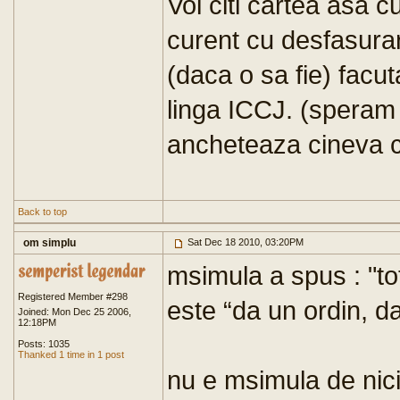
Voi citi cartea asa c
curent cu desfasura
(daca o sa fie) facut
linga ICCJ. (speram 
ancheteaza cineva c
Back to top
om simplu
Sat Dec 18 2010, 03:20PM
msimula a spus : "tot
Registered Member #298
este “da un ordin, d
Joined: Mon Dec 25 2006,
12:18PM
Posts: 1035
Thanked 1 time in 1 post
nu e msimula de nici 