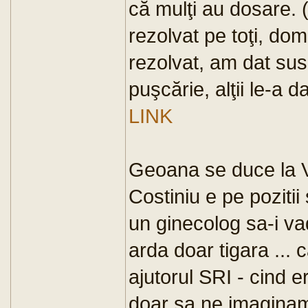
că mulţi au dosare. (
rezolvat pe toţi, dom
rezolvat, am dat sus
puşcărie, alţii le-a d
LINK
Geoana se duce la Vin
Costiniu e pe pozitii
un ginecolog sa-i va
arda doar tigara ... c
ajutorul SRI - cind e
doar sa ne imaginam