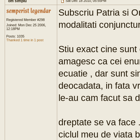
om simplu
Sat Dec 18 2010, 05:55PM
Subscriu Patria si O
Registered Member #298
modalitati conjunctu
Joined: Mon Dec 25 2006,
12:18PM
Posts: 1035
Thanked 1 time in 1 post
Stiu exact cine sunt
amagesc ca cei enum
ecuatie , dar sunt sin
deocadata, in fata vr
le-au cam facut sa d
dreptate se va face .
ciclul meu de viata b