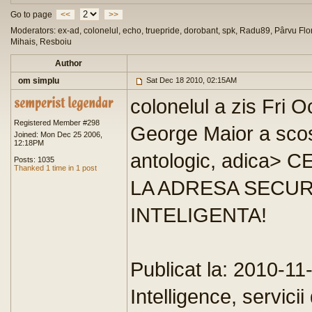
Go to page
<<
>>
Moderators: ex-ad, colonelul, echo, truepride, dorobant, spk, Radu89, Pârvu Flor
Mihais, Resboiu
Author
om simplu
Sat Dec 18 2010, 02:15AM
colonelul a zis Fri O
Registered Member #298
George Maior a scos 
Joined: Mon Dec 25 2006,
12:18PM
antologic, adica>
Posts: 1035
Thanked 1 time in 1 post
LA ADRESA SECURI
INTELIGENTA!
Publicat la: 2010-11-
Intelligence, servici