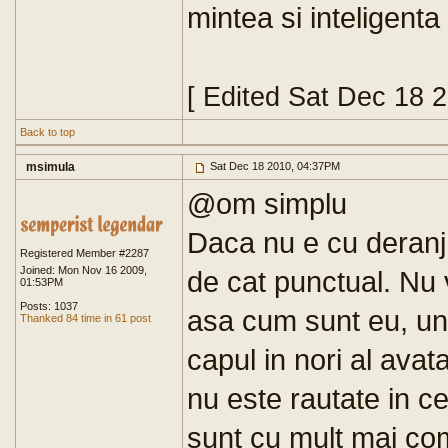
mintea si inteligenta
[ Edited Sat Dec 18 
Back to top
msimula
Sat Dec 18 2010, 04:37PM
@om simplu
Daca nu e cu deranj
Registered Member #2287
Joined: Mon Nov 16 2009,
de cat punctual. Nu 
01:53PM
Posts: 1037
asa cum sunt eu, unu
Thanked 84 time in 61 post
capul in nori al avat
nu este rautate in ce
sunt cu mult mai com