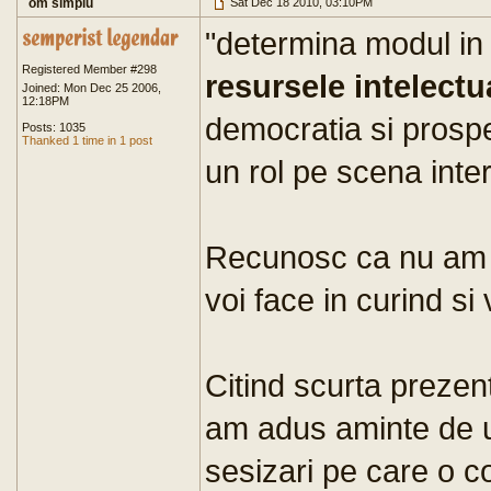
om simplu
Sat Dec 18 2010, 03:10PM
"determina modul in 
Registered Member #298
resursele intelect
Joined: Mon Dec 25 2006,
12:18PM
democratia si prosper
Posts: 1035
Thanked 1 time in 1 post
un rol pe scena inte
Recunosc ca nu am ci
voi face in curind si
Citind scurta prezenta
am adus aminte de u
sesizari pe care o 