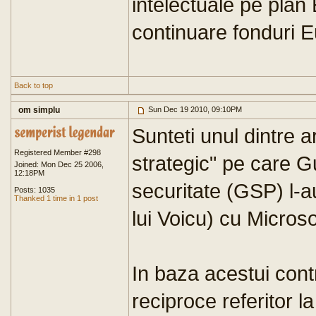
intelectuale pe plan
continuare fonduri 
Back to top
om simplu
Sun Dec 19 2010, 09:10PM
Sunteti unul dintre ar
Registered Member #298
strategic" pe care Gu
Joined: Mon Dec 25 2006,
12:18PM
securitate (GSP) l-
Posts: 1035
Thanked 1 time in 1 post
lui Voicu) cu Microso
In baza acestui contra
reciproce referitor la