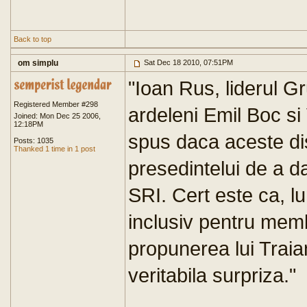
Back to top
om simplu
Sat Dec 18 2010, 07:51PM
"Ioan Rus, liderul Gr
Registered Member #298
ardeleni Emil Boc si
Joined: Mon Dec 25 2006,
12:18PM
spus daca aceste dis
Posts: 1035
Thanked 1 time in 1 post
presedintelui de a d
SRI. Cert este ca, lu
inclusiv pentru memb
propunerea lui Trai
veritabila surpriza."