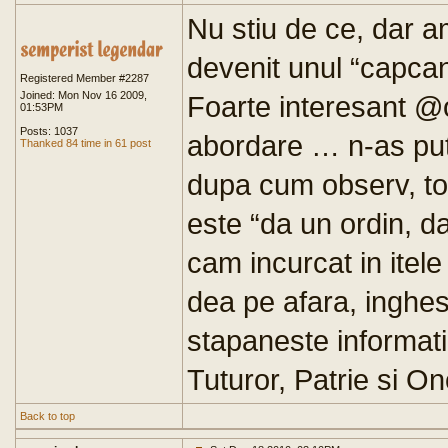
Nu stiu de ce, dar 
devenit unul “capcan
Registered Member #2287
Joined: Mon Nov 16 2009,
Foarte interesant @o
01:53PM
Posts: 1037
abordare … n-as put
Thanked 84 time in 61 post
dupa cum observ, tot
este “da un ordin, d
cam incurcat in itele
dea pe afara, inghe
stapaneste informati
Tuturor, Patrie si O
Back to top