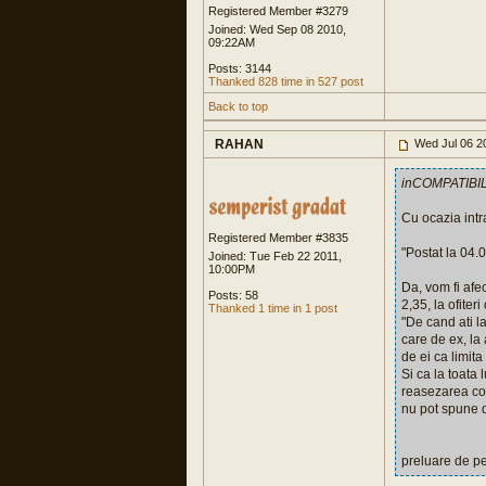
Registered Member #3279
Joined: Wed Sep 08 2010,
09:22AM
Posts: 3144
Thanked 828 time in 527 post
Back to top
RAHAN
Wed Jul 06 2
inCOMPATIBIL
Cu ocazia intra
Registered Member #3835
"Postat la 04.
Joined: Tue Feb 22 2011,
10:00PM
Da, vom fi afec
Posts: 58
2,35, la ofiter
Thanked 1 time in 1 post
"De cand ati la
care de ex, la 
de ei ca limita
Si ca la toata 
reasezarea coef
nu pot spune d
preluare de 