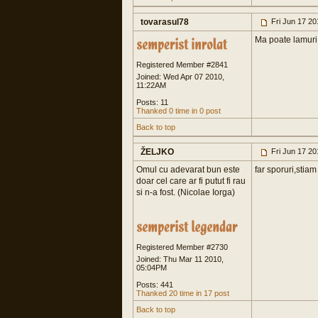
tovarasul78
Fri Jun 17 20
Ma poate lamuri 
Registered Member #2841
Joined: Wed Apr 07 2010,
11:22AM
Posts: 11
Thanked 0 time in 0 post
Back to top
ŽELJKO
Fri Jun 17 20
Omul cu adevarat bun este
far sporuri,stiam
doar cel care ar fi putut fi rau
si n-a fost. (Nicolae Iorga)
Registered Member #2730
Joined: Thu Mar 11 2010,
05:04PM
Posts: 441
Thanked 20 time in 17 post
Back to top