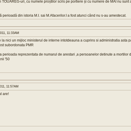
n TOUAREG-uri, cu numele proștilor scris pe portiere și cu numere de MAI nu sunt a
 perioadă din istoria M.I. sai M.Afacerilor.I a fost atunci când nu s-au amestecat.
011, 11:33AM
 la nici un mijloc ministerul de interne intotdeauna a cuprins si administratia asta p
 fost subordonata PMR
a perioada reprezentata de numarul de arestari ,a persoanelor detinute a mortilor
nii '50
011, 11:57AM
l are!