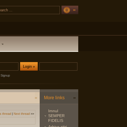
Signup
More links
Imnul
s thread
|
Next thread
>>
SEMPER
FIDELIS
Arhiva stiri