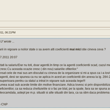
011, 06:21PM
U' wrote
...
rii in vigoare a noilor state o sa avem alti coeficienti
mai mici
stie cineva ceva ?
07.2011 20:07
tati la salariu!Dar nu toti, doar agentii.In timp ce la agenti coeficientii scad, cazul m
i cresc.Cu aceasta ocazie cresc ( din nou) salariile ofiterilor."
nsat cele de mai sus am discutat cu cineva de la organizare si mi-a spus ca i-a lovit 
agenti, desi se spunea ca nu se aplica in acest an coeficientii din anexa la lg. 284-2
 superioara pentru ca statul a intrat in vigoare sub aceasta lege!!!
lumea scad sub aceste limite din motive financiare. Adica lovesc si prin disponibilizar
icientilor, ca sa reduca cheltuielile si o fac pe blat, pe la spate, fara sa se spuna as
eocamdata, astept pe m.p. situatii si alte situatii din tara, ca sa stim daca problema
pe CNP