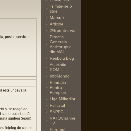
Trimite-ne o
stire
Marsuri
Articole
2% pentru voi
Directia
, posta , serviciul
Generala
Anticoruptie
din MAI
Resboiu blog
Asociatia
ROMIL
InfoMondo
Fundatia
Pentru
ul este undeva la
Pompieri
Liga Militarilor
Politistul
hi și se roagă de
SNPPC
 sau drepturi, dotări
NATOChannel
preună suntem (eram)
TV
 nu înțeleg de ce unii
Forumul