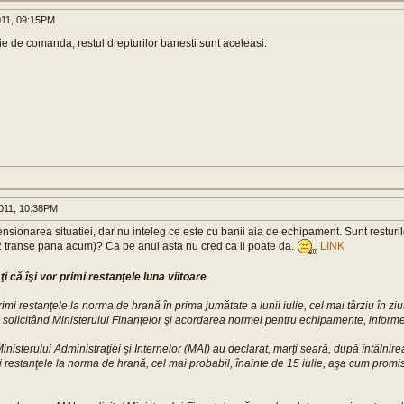
011, 09:15PM
e de comanda, restul drepturilor banesti sunt aceleasi.
011, 10:38PM
nsionarea situatiei, dar nu inteleg ce este cu banii aia de echipament. Sunt restur
 2 transe pana acum)? Ca pe anul asta nu cred ca ii poate da.
LINK
aţi că îşi vor primi restanţele luna viitoare
r primi restanţele la norma de hrană în prima jumătate a lunii iulie, cel mai târziu în ziu
solicitând Ministerului Finanţelor şi acordarea normei pentru echipamente, inform
nisterului Administraţiei şi Internelor (MAI) au declarat, marţi seară, după întâlnirea 
imi restanţele la norma de hrană, cel mai probabil, înainte de 15 iulie, aşa cum promi