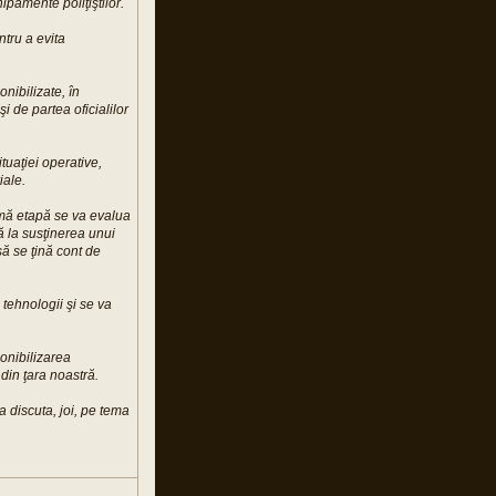
pamente poliţiştilor.
ntru a evita
onibilizate, în
i de partea oficialilor
uaţiei operative,
iale.
rimă etapă se va evalua
că la susţinerea unui
ă se ţină cont de
 tehnologii şi se va
ponibilizarea
 din ţara noastră.
 discuta, joi, pe tema