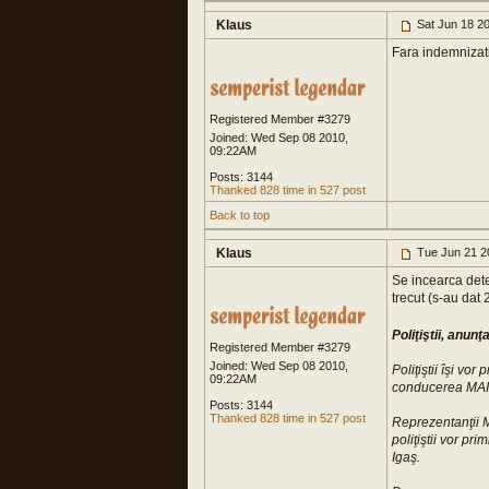
Klaus
Sat Jun 18 2
Fara indemnizati
Registered Member #3279
Joined: Wed Sep 08 2010,
09:22AM
Posts: 3144
Thanked 828 time in 527 post
Back to top
Klaus
Tue Jun 21 2
Se incearca dete
trecut (s-au dat
Poliţiştii, anunţ
Registered Member #3279
Joined: Wed Sep 08 2010,
Poliţiştii îşi vo
09:22AM
conducerea MAI 
Posts: 3144
Thanked 828 time in 527 post
Reprezentanţii Mi
poliţiştii vor pr
Igaş.