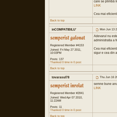
care se plimbă î
LINK
Cea mai eficientă
Back to top
inCOMPATIBILU'
Mon Jun 13 2
Adevarul nu este
administratia a
Registered Member #4153
Cea mai eficient
Joined: Fri May 27 2011,
sigur e cea din a
10:03PM
Posts: 137
Thanked 0 time in 0 post
Back to top
tovarasul78
Thu Jun 16 2
semne bune anu
LINK
Registered Member #2841
Joined: Wed Apr 07 2010,
11:22AM
Posts: 11
Thanked 0 time in 0 post
Back to top