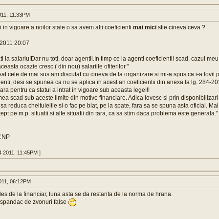
011, 11:33PM
i in vigoare a noilor state o sa avem alti coeficienti
mai mici
stie cineva ceva ?
.2011 20:07
ti la salariu!Dar nu toti, doar agentii.In timp ce la agenti coeficientii scad, cazul meu
aceasta ocazie cresc ( din nou) salariile ofiterilor."
at cele de mai sus am discutat cu cineva de la organizare si mi-a spus ca i-a lovit pe
enti, desi se spunea ca nu se aplica in acest an coeficientii din anexa la lg. 284-201
ara pentru ca statul a intrat in vigoare sub aceasta lege!!!
mea scad sub aceste limite din motive financiare. Adica lovesc si prin disponibilizari
a sa reduca cheltuielile si o fac pe blat, pe la spate, fara sa se spuna asta oficial. M
t pe m.p. situatii si alte situatii din tara, ca sa stim daca problema este generala."
 CNP
4 2011, 11:45PM ]
011, 06:12PM
les de la financiar, luna asta se da restanta de la norma de hrana.
aspandac de zvonuri false