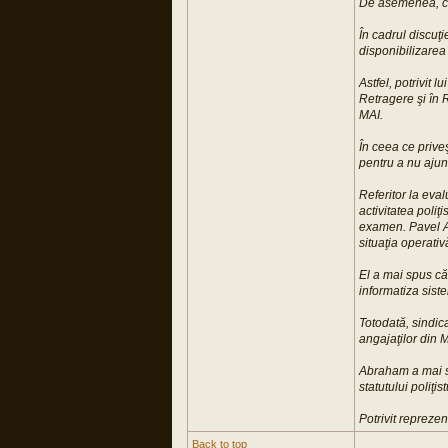
De asemenea, con
În cadrul discuţi
disponibilizarea
Astfel, potrivit 
Retragere şi în R
MAI.
În ceea ce prive
pentru a nu ajung
Referitor la eva
activitatea poliţ
examen. Pavel Ab
situaţia operativ
El a mai spus că 
informatiza siste
Totodată, sindica
angajaţilor din M
Abraham a mai sp
statutului poliţi
Potrivit reprezen
Back to top