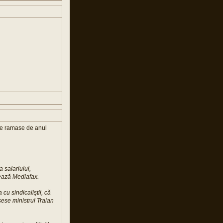
ile ramase de anul
a salariului,
ează Mediafax.
cu sindicaliştii, că
sese ministrul Traian