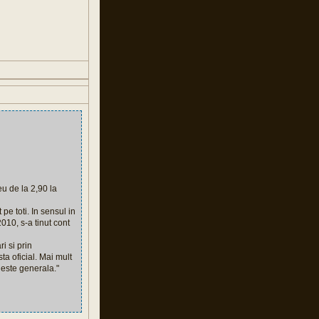
eu de la 2,90 la
pe toti. In sensul in
010, s-a tinut cont
i si prin
ta oficial. Mai mult
 este generala."