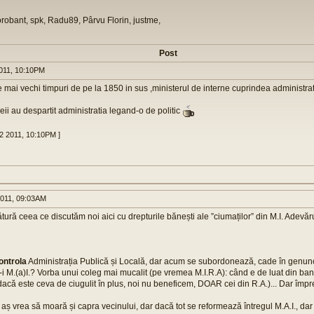
orobant, spk, Radu89, Pârvu Florin, justme,
Post
011, 10:10PM
mai vechi timpuri de pe la 1850 in sus ,ministerul de interne cuprindea administratia
eii au despartit administratia legand-o de politic
12 2011, 10:10PM ]
011, 09:03AM
tură ceea ce discutăm noi aici cu drepturile bănești ale ”ciumaților” din M.I. Adevăr
ontrola
Administrația Publică și Locală, dar acum se subordonează, cade în genunc
a-i M.(a)I.? Vorba unui coleg mai mucalit (pe vremea M.I.R.A): când e de luat din bani
 dacă este ceva de ciugulit în plus, noi nu beneficem, DOAR cei din R.A.)... Dar îm
 aș vrea să moară și capra vecinului, dar dacă tot se reformează întregul M.A.I., dar