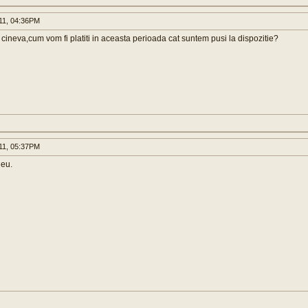
11, 04:36PM
cineva,cum vom fi platiti in aceasta perioada cat suntem pusi la dispozitie?
11, 05:37PM
 eu.