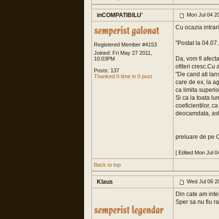
inCOMPATIBILU'
Mon Jul 04 2
Cu ocazia intrari
"Postat la 04.07
Registered Member #4153
Joined: Fri May 27 2011,
Da, vom fi afecta
10:03PM
ofiteri cresc.Cu 
Posts: 137
"De cand ati lans
Thanked 0 time in 0 post
care de ex, la ag
ca limita superio
Si ca la toata lu
coeficientilor, c
deocamdata, astep
preluare de pe
[ Edited Mon Jul 0
Back to top
Klaus
Wed Jul 06 2
Din cate am inte
Sper sa nu fiu r