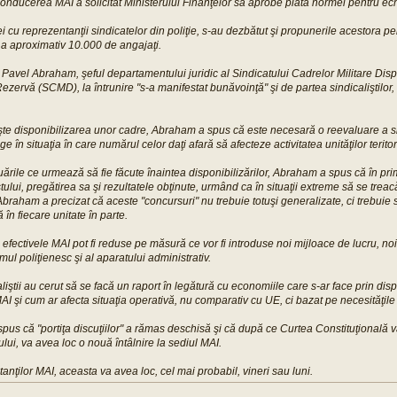
ducerea MAI a solicitat Ministerului Finanţelor să aprobe plata normei pentru echi
ei cu reprezentanţii sindicatelor din poliţie, s-au dezbătut şi propunerile acestora pe
 a aproximativ 10.000 de angajaţi.
lui Pavel Abraham, şeful departamentului juridic al Sindicatului Cadrelor Militare Disp
ezervă (SCMD), la întrunire "s-a manifestat bunăvoinţă" şi de partea sindicaliştilor, ş
şte disponibilizarea unor cadre, Abraham a spus că este necesară o reevaluare a sit
e în situaţia în care numărul celor daţi afară să afecteze activitatea unităţilor teritor
luările ce urmează să fie făcute înaintea disponibilizărilor, Abraham a spus că în p
istului, pregătirea sa şi rezultatele obţinute, urmând ca în situaţii extreme să se trea
raham a precizat că aceste "concursuri" nu trebuie totuşi generalizate, ci trebuie s
ă în fiecare unitate în parte.
efectivele MAI pot fi reduse pe măsură ce vor fi introduse noi mijloace de lucru, noi
mul poliţienesc şi al aparatului administrativ.
liştii au cerut să se facă un raport în legătură cu economiile care s-ar face prin dis
AI şi cum ar afecta situaţia operativă, nu comparativ cu UE, ci bazat pe necesităţile
us că "portiţa discuţiilor" a rămas deschisă şi că după ce Curtea Constituţională va
stului, va avea loc o nouă întâlnire la sediul MAI.
tanţilor MAI, aceasta va avea loc, cel mai probabil, vineri sau luni.