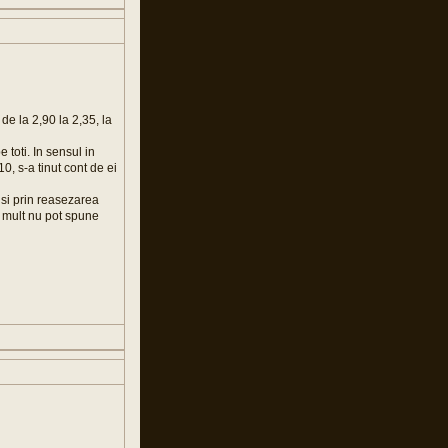
 de la 2,90 la 2,35, la
 toti. In sensul in
0, s-a tinut cont de ei
 si prin reasezarea
ai mult nu pot spune