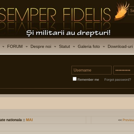
FORUM
Despre noi
Statut
Galeria foto
Download-uri
Remember me
Forgot password?
ate nationala ::
MAI
<<
Previou