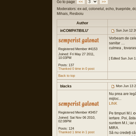
Go to page
<<
>>
Moderators: ex-ad, colonelul, echo, truepride, d
Mihais, Resboiu
Author
inCOMPATIBILU'
Sun Jun 12 2
Vorbeam de cele 
sanitar ....
culmea , tovaras
Registered Member #4153
Joined: Fri May 27 2011,
10:03PM
[ Edited Sun Jun 
Posts: 137
Thanked 0 time in 0 post
Back to top
blacks
Mon Jun 13 2
Nu prea are legă
mijloc...
LINK
Registered Member #3457
Pe timpuri M.I.
c
Joined: Sat Nov 06 2010,
iertare. Poi, ăst
02:08PM
suntem M.I.; iar
MIRA.
Posts: 124
Thanked 1 time in 1 post
Să nu credeți că