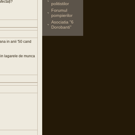
fectați?
politistilor
Forumul
pompierilor
Asociatia "6
Dorobanti"
ana in anii '50 cand
 din lagarele de munca