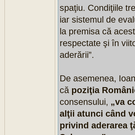
spaţiu. Condiţiile tr
iar sistemul de eva
la premisa că aceste
respectate şi în vii
aderării”.
De asemenea, Ioan 
că
poziţia Români
consensului,
„va c
alţii atunci când v
privind aderarea ţă