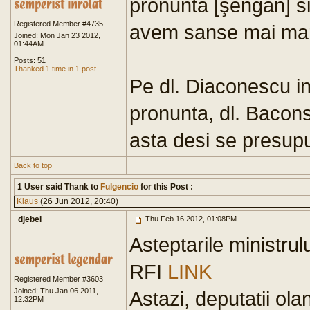
pronunta [şengăn] si
Registered Member #4735
avem sanse mai mar
Joined: Mon Jan 23 2012,
01:44AM
Posts: 51
Thanked 1 time in 1 post
Pe dl. Diaconescu i
pronunta, dl. Bacons
asta desi se presupu
Back to top
1 User said Thank to
Fulgencio
for this Post :
Klaus
(26 Jun 2012, 20:40)
djebel
Thu Feb 16 2012, 01:08PM
Asteptarile ministrulu
RFI
LINK
Registered Member #3603
Joined: Thu Jan 06 2011,
Astazi, deputatii ol
12:32PM