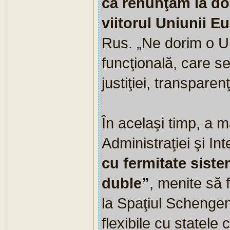
că renunţăm la dor
viitorul Uniunii E
Rus. „Ne dorim o U
funcţională, care se
justiţiei, transparenţ
În acelaşi timp, a m
Administraţiei şi Int
cu fermitate sist
duble”
, menite să 
la Spaţiul Schengen 
flexibile cu statele