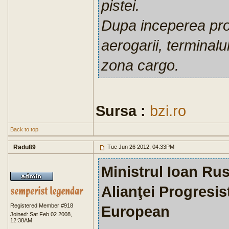
pistei.
Dupa inceperea pro
aerogarii, terminalul
zona cargo.
Sursa :
bzi.ro
Back to top
Radu89
Tue Jun 26 2012, 04:33PM
Ministrul Ioan Ru
Alianţei Progresis
Registered Member #918
European
Joined: Sat Feb 02 2008,
12:38AM