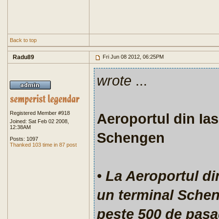
Back to top
Radu89
Fri Jun 08 2012, 06:25PM
wrote
...
Registered Member #918
Aeroportul din Ias
Joined: Sat Feb 02 2008,
12:38AM
Schengen
Posts: 1097
Thanked 103 time in 87 post
•
La Aeroportul din 
un terminal Schen
peste 500 de pasag