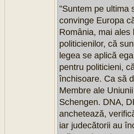
"Suntem pe ultima s
convinge Europa că 
România, mai ales la
politicienilor, că s
legea se aplică ega
pentru politicieni, că
închisoare. Ca să 
Membre ale Uniunii 
Schengen. DNA, DIIC
anchetează, verifică,
iar judecătorii au 