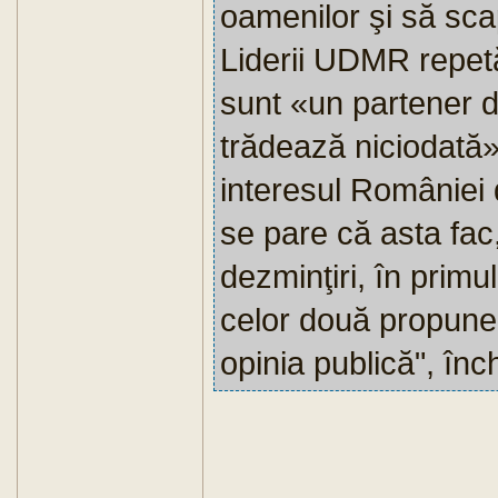
oamenilor şi să sc
Liderii UDMR repetă
sunt «un partener 
trădează niciodată»
interesul României d
se pare că asta fac
dezminţiri, în primu
celor două propuner
opinia publică", în