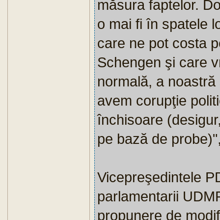
măsura faptelor. D
o mai fi în spatele 
care ne pot costa pe
Schengen şi care vr
normală, a noastră 
avem corupţie politi
închisoare (desigur,
pe bază de probe)"
Vicepreşedintele P
parlamentarii UDMR
propunere de modifi