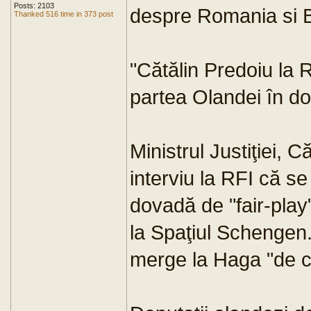
Posts: 2103
despre Romania si B
Thanked 516 time in 373 post
"Cătălin Predoiu la R
partea Olandei în d
Ministrul Justiţiei, 
interviu la RFI că s
dovadă de "fair-play"
la Spaţiul Schengen
merge la Haga "de câ