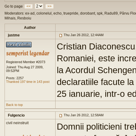
Go to page
<<
>>
Moderators: ex-ad, colonelul, echo, truepride, dorobant, spk, Radu89, Pârvu Flor
Mihais, Resboiu
Author
justme
Thu Jan 26 2012, 12:44AM
Cristian Diaconescu,
Romaniei, este incre
Registered Member #2073
la Acordul Schengen 
Joined: Thu Aug 27 2009,
09:52PM
Posts: 2257
declaratiile facute la
Thanked 197 time in 143 post
25 ianuarie, intr-o e
Back to top
Fulgencio
Thu Jan 26 2012, 12:58AM
civil neinstruit
Domnii politicieni tr