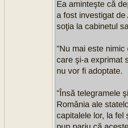
Ea aminteşte că de
a fost investigat de
soţia la cabinetul s
"Nu mai este nimic
care şi-a exprimat 
nu vor fi adoptate.
"Însă telegramele ş
România ale statelo
capitalele lor, la f
pun pariu că aceste