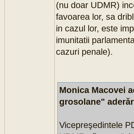
(nu doar UDMR) incea
favoarea lor, sa drib
in cazul lor, este im
imunitatii parlamenta
cazuri penale).
Monica Macovei a
grosolane" aderăr
Vicepreşedintele 