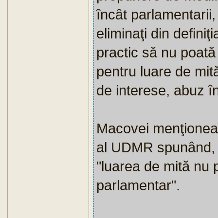
încât parlamentarii, 
eliminaţi din definiţi
practic să nu poată 
pentru luare de mită,
de interese, abuz în
Macovei menţioneaz
al UDMR spunând, î
"luarea de mită nu 
parlamentar".