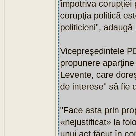
împotriva corupţiei 
corupţia politică e
politicieni", adaug
Vicepreşedintele P
propunere aparţine
Levente, care doreşt
de interese" să fie 
"Face asta prin pr
«nejustificat» la fo
unui act făcut în con