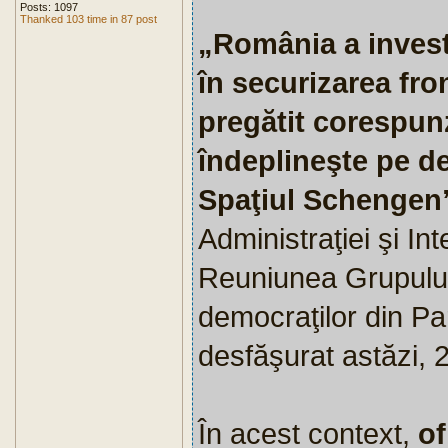
Posts: 1097
Thanked 103 time in 87 post
„România a invest
în securizarea fron
pregătit corespun
îndeplineşte pe de
Spaţiul Schengen
Administraţiei şi Int
Reuniunea Grupului 
democraţilor din P
desfăşurat astăzi, 2
În acest context,
of