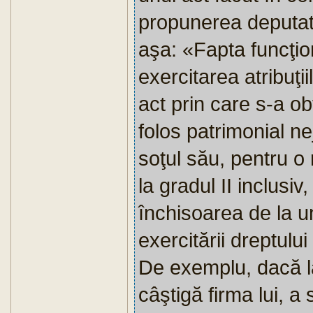
propunerea deputatu
aşa: «Fapta funcţion
exercitarea atribuţii
act prin care s-a obţ
folos patrimonial ne
soţul său, pentru o
la gradul II inclusi
închisoarea de la un
exercitării dreptulu
De exemplu, dacă la
câştigă firma lui, a 