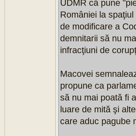
UDMR că pune "pied
României la spaţiul
de modificare a Cod
demnitarii să nu mai
infracţiuni de corupţ
Macovei semnaleaz
propune ca parlament
să nu mai poată fi 
luare de mită şi alt
care aduc pagube ma