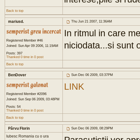
Back to top
mariusd.
Thu Jun 21 2007, 11:36AM
In ritmul in care me
Registered Member #46
niciodata...si sunt o
Joined: Sun Apr 09 2006, 11:19AM
Posts: 397
Thanked 0 time in 0 post
Back to top
BenDover
Sun Dec 06 2009, 03:37PM
LINK
Registered Member #2096
Joined: Sun Sep 06 2009, 03:48PM
Posts: 54
Thanked 0 time in 0 post
Back to top
Pârvu Florin
Sun Dec 06 2009, 08:29PM
Iubesc Romania cu o ura
Parasutistii vor ap