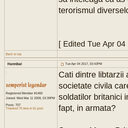
terorismul diverselo
[ Edited Tue Apr 04
Back to top
Hannibal
Tue Apr 04 2017, 03:43PM
.
Cati dintre libtarz
societate civila ca
Registered Member #1460
soldatilor britanici
Joined: Wed Mar 11 2009, 03:39PM
Posts: 707
fapt, in armata?
Thanked 75 time in 61 post