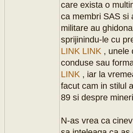
care exista o multi
ca membri SAS si ai
militare au ghidonat
sprijinindu-le cu p
LINK
LINK
, unele 
conduse sau format
LINK
, iar la vrem
facut cam in stilu
89 si despre miner
N-as vrea ca cinev
sa inteleaga ca as