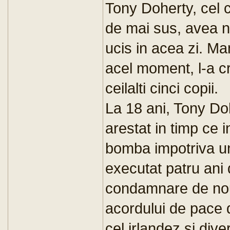
Tony Doherty, cel ca
de mai sus, avea n
ucis in acea zi. Ma
acel moment, l-a c
ceilalti cinci copii.
La 18 ani, Tony Doh
arestat in timp ce 
bomba impotriva un
executat patru ani 
condamnare de noua
acordului de pace d
cel irlandez si dive