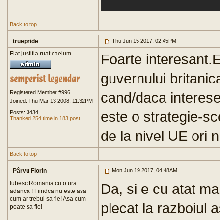
Back to top
truepride
Thu Jun 15 2017, 02:45PM
Fiat justitia ruat caelum
Foarte interesant.E
guvernului britanica
Registered Member #996
cand/daca interesel
Joined: Thu Mar 13 2008, 11:32PM
este o strategie-sco
Posts: 3434
Thanked 254 time in 183 post
de la nivel UE ori n
Back to top
Pârvu Florin
Mon Jun 19 2017, 04:48AM
Iubesc Romania cu o ura
Da, si e cu atat mai
adanca ! Fiindca nu este asa
cum ar trebui sa fie! Asa cum
plecat la razboiul 
poate sa fie!