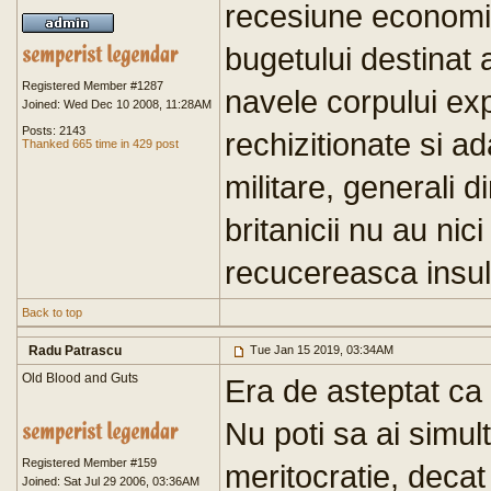
recesiune economic
bugetului destinat 
Registered Member #1287
navele corpului exp
Joined: Wed Dec 10 2008, 11:28AM
Posts: 2143
rechizitionate si a
Thanked 665 time in 429 post
militare, generali
britanicii nu au ni
recucereasca insul
Back to top
Radu Patrascu
Tue Jan 15 2019, 03:34AM
Old Blood and Guts
Era de asteptat c
Nu poti sa ai simult
Registered Member #159
meritocratie, decat
Joined: Sat Jul 29 2006, 03:36AM