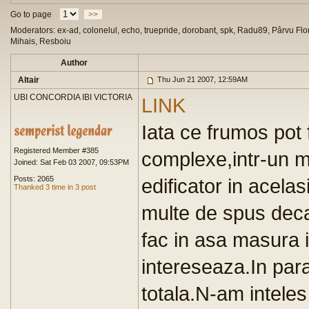
Go to page
>>
Moderators: ex-ad, colonelul, echo, truepride, dorobant, spk, Radu89, Pârvu Flor
Mihais, Resboiu
Author
Altair
Thu Jun 21 2007, 12:59AM
UBI CONCORDIA IBI VICTORIA
LINK
Iata ce frumos pot f
Registered Member #385
complexe,intr-un mo
Joined: Sat Feb 03 2007, 09:53PM
Posts: 2065
edificator in acela
Thanked 3 time in 3 post
multe de spus decat
fac in asa masura i
intereseaza.In par
totala.N-am intele