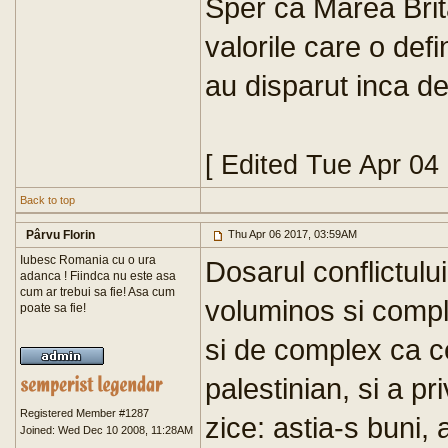
Sper ca Marea Brita
valorile care o def
au disparut inca de
[ Edited Tue Apr 04
Back to top
Pârvu Florin
Thu Apr 06 2017, 03:59AM
Iubesc Romania cu o ura
Dosarul conflictulu
adanca ! Fiindca nu este asa
cum ar trebui sa fie! Asa cum
voluminos si compl
poate sa fie!
si de complex ca cel
palestinian, si a pri
Registered Member #1287
zice: astia-s buni, 
Joined: Wed Dec 10 2008, 11:28AM