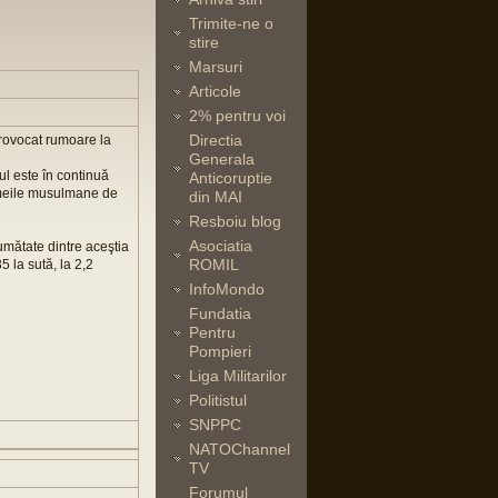
Trimite-ne o
stire
Marsuri
Articole
2% pentru voi
Directia
provocat rumoare la
Generala
ul este în continuă
Anticoruptie
femeile musulmane de
din MAI
Resboiu blog
Asociatia
jumătate dintre aceştia
ROMIL
 la sută, la 2,2
InfoMondo
Fundatia
Pentru
Pompieri
Liga Militarilor
Politistul
SNPPC
NATOChannel
TV
Forumul