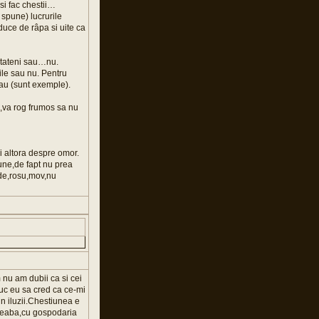
si fac chestii…
 spune) lucrurile
duce de râpa si uite ca
cetateni sau…nu.
iile sau nu. Pentru
 rau (sunt exemple).
,va rog frumos sa nu
si altora despre omor.
pune,de fapt nu prea
rde,rosu,mov,nu
 nu am dubii ca si cei
puc eu sa cred ca ce-mi
n iluzii.Chestiunea e
treaba,cu gospodaria