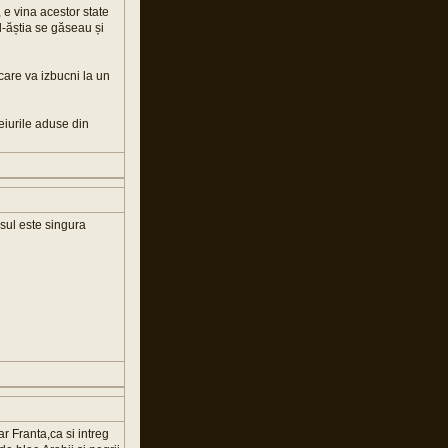
, e vina acestor state
d-ăștia se găseau și
 care va izbucni la un
eiurile aduse din
isul este singura
r Franta,ca si intreg