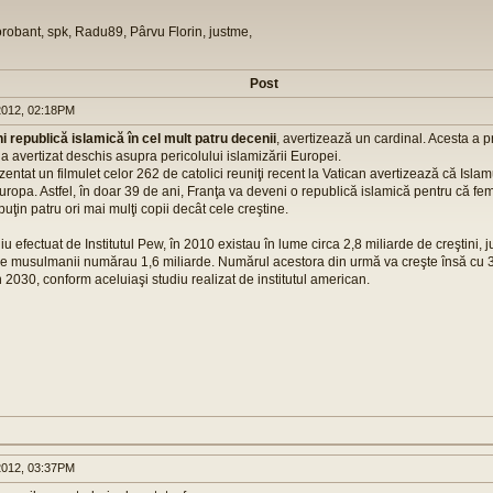
orobant, spk, Radu89, Pârvu Florin, justme,
Post
012, 02:18PM
i republică islamică în cel mult patru decenii
, avertizează un cardinal. Acesta a 
a avertizat deschis asupra pericolului islamizării Europei.
entat un filmulet celor 262 de catolici reuniţi recent la Vatican avertizează că Islam
ropa. Astfel, în doar 39 de ani, Franţa va deveni o republică islamică pentru că 
puţin patru ori mai mulţi copii decât cele creştine.
diu efectuat de Institutul Pew, în 2010 existau în lume circa 2,8 miliarde de creştini, 
p ce musulmanii numărau 1,6 miliarde. Numărul acestora din urmă va creşte însă cu 35
n 2030, conform aceluiaşi studiu realizat de institutul american.
012, 03:37PM