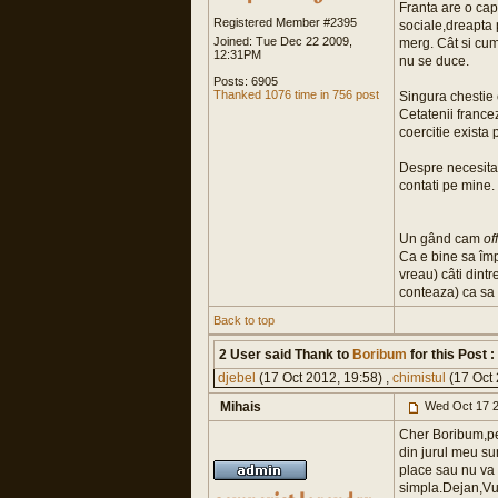
Franta are o capa
Registered Member #2395
sociale,dreapta 
Joined: Tue Dec 22 2009,
merg. Cât si cum
12:31PM
nu se duce.
Posts: 6905
Thanked 1076 time in 756 post
Singura chestie 
Cetatenii francez
coercitie exista 
Despre necesitat
contati pe mine. N
Un gând cam
of
Ca e bine sa împ
vreau) câti dint
conteaza) ca sa
Back to top
2 User said Thank to
Boribum
for this Post :
djebel
(17 Oct 2012, 19:58) ,
chimistul
(17 Oct 
Mihais
Wed Oct 17 2
Cher Boribum,per
din jurul meu su
place sau nu va 
simpla.Dejan,Vu