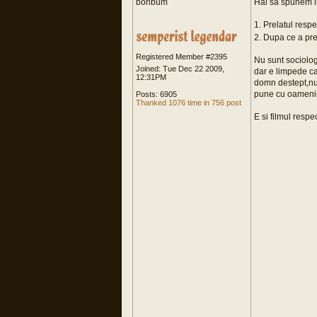
boribum
Hai sa spunem lu
1. Prelatul respe
2. Dupa ce a prez
Registered Member #2395
Nu sunt sociolog 
Joined: Tue Dec 22 2009,
dar e limpede ca
12:31PM
domn destept,nu e
pune cu oamenii.
Posts: 6905
Thanked 1076 time in 756 post
E si filmul respec