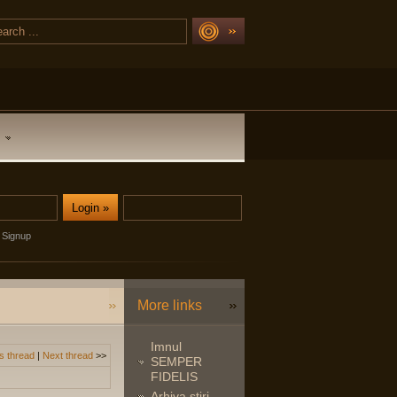
Signup
More links
Imnul
s thread
|
Next thread
>>
SEMPER
FIDELIS
Arhiva stiri