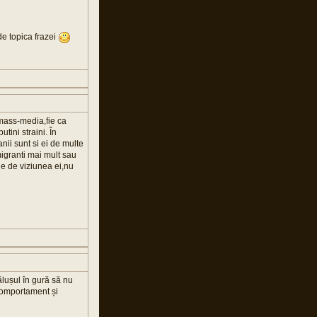
 de topica frazei
 mass-media,fie ca
tini straini. În
anii sunt si ei de multe
migranti mai mult sau
e de viziunea ei,nu
ălușul în gură să nu
 comportament și