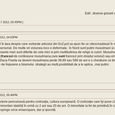
Edit : diverse greseli
17 2012, 03:43PM ]
012, 04:03PM
nd în tara despre care vorbeste articolul din EvZ,pot sa spun fie ce citesc/vad/aud în
personal. De multe ori viziunea
loco
e deformata : în Nord sunt putini musulmani si pu
asele mari sunt diferite de cele mici si prin multitudinea de religii si culori. Musulm
 (
francezi
de confesiune musulmana,care
sunt
francezi prin dreptul solului) sau e
. Daca Franta va deveni musulmana peste 39,99 sau 589 de ani e o chestiune ce tin
 de împuiere a Islamului. strategii au multi,posibilitati de a le aplica...mai putini.
012, 05:46PM
ctorie periculoasă pentru civilizația, cultura europeană. O civilizație care își pune c
inoritari stabiliți în urmă cu 2 ani sau 20 de ani. O minoritate la fel de primitivă în
espinge orice emancipare, dar și ipocrită.