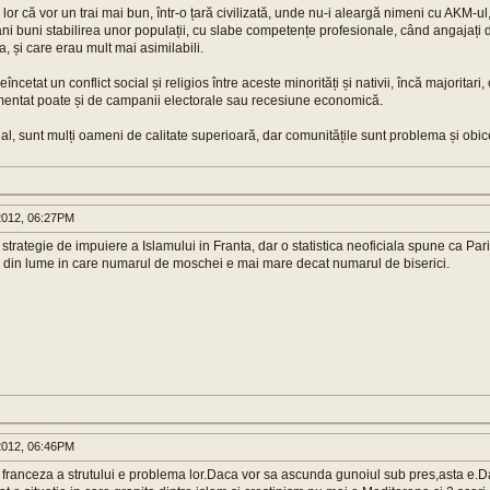
a lor că vor un trai mai bun, într-o țară civilizată, unde nu-i aleargă nimeni cu AKM-ul
ni buni stabilirea unor populații, cu slabe competențe profesionale, când angajați 
a, și care erau mult mai asimilabili.
cetat un conflict social și religios între aceste minorități și nativii, încă majoritari,
mentat poate și de campanii electorale sau recesiune economică.
ual, sunt mulți oameni de calitate superioară, dar comunitățile sunt problema și obic
012, 06:27PM
strategie de impuiere a Islamului in Franta, dar o statistica neoficiala spune ca Par
a din lume in care numarul de moschei e mai mare decat numarul de biserici.
012, 06:46PM
 franceza a strutului e problema lor.Daca vor sa ascunda gunoiul sub pres,asta e.Da