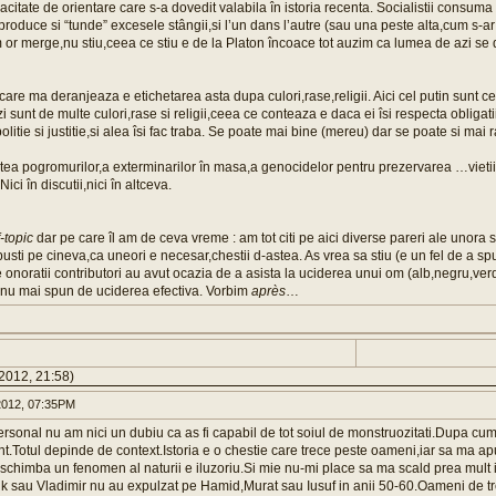
citate de orientare care s-a dovedit valabila în istoria recenta. Socialistii consuma 
produce si “tunde” excesele stângii,si l’un dans l’autre (sau una peste alta,cum s-ar
 or merge,nu stiu,ceea ce stiu e de la Platon încoace tot auzim ca lumea de azi se 
care ma deranjeaza e etichetarea asta dupa culori,rase,religii. Aici cel putin sunt 
i sunt de multe culori,rase si religii,ceea ce conteaza e daca ei îsi respecta obligat
politie si justitie,si alea îsi fac traba. Se poate mai bine (mereu) dar se poate si mai
ea pogromurilor,a exterminarilor în masa,a genocidelor pentru prezervarea …vietii
ici în discutii,nici în altceva.
f-topic
dar pe care îl am de ceva vreme : am tot citi pe aici diverse pareri ale unora 
usti pe cineva,ca uneori e necesar,chestii d-astea. As vrea sa stiu (e un fel de a s
re onoratii contributori au avut ocazia de a asista la uciderea unui om (alb,negru,ve
 nu mai spun de uciderea efectiva. Vorbim
après
…
2012, 21:58)
012, 07:35PM
sonal nu am nici un dubiu ca as fi capabil de tot soiul de monstruozitati.Dupa cum
nt.Totul depinde de context.Istoria e o chestie care trece peste oameni,iar sa ma a
schimba un fenomen al naturii e iluzoriu.Si mie nu-mi place sa ma scald prea mult i
k sau Vladimir nu au expulzat pe Hamid,Murat sau Iusuf in anii 50-60.Oameni de 