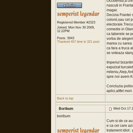
Occidentul,a crea
nascuti in Franta
magar.
Decizia Frantei s
colonii,sau cel p
Registered Member #2323
electorale.Trec
Joined: Mon Nov 30 2009,
comedie in Oland
11:22PM
ca taberele se 
Posts: 3943
vorba de alegeri
Thanked 457 time in 321 post
marea cu sarea p
ca fara a truca 
se voteaza stanga
Imperiul bizanti
expulzat turcalet
mileniu,Alep,Ant
spre noi avem K
Concluzia polilog
aplici,altfel mor
Back to top
Boribum
Wed Oct 17 2
boribum
Cum si de ce au 
e ca cei care azi
tratament idiot :