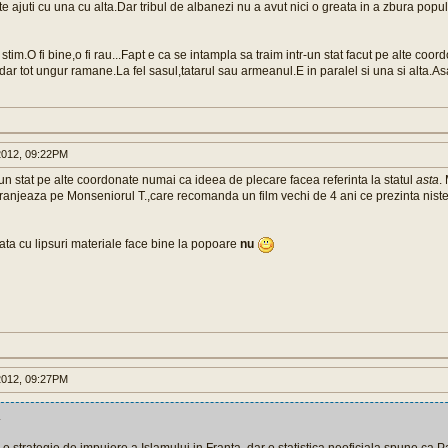
te ajuti cu una cu alta.Dar tribul de albanezi nu a avut nici o greata in a zbura popu
stim.O fi bine,o fi rau...Fapt e ca se intampla sa traim intr-un stat facut pe alte coor
ar tot ungur ramane.La fel sasul,tatarul sau armeanul.E in paralel si una si alta.As
012, 09:22PM
tr-un stat pe alte coordonate numai ca ideea de plecare facea referinta la statul
asta
.
eranjeaza pe Monseniorul T.,care recomanda un film vechi de 4 ani ce prezinta niste 
ta cu lipsuri materiale face bine la popoare
nu
012, 09:27PM
.