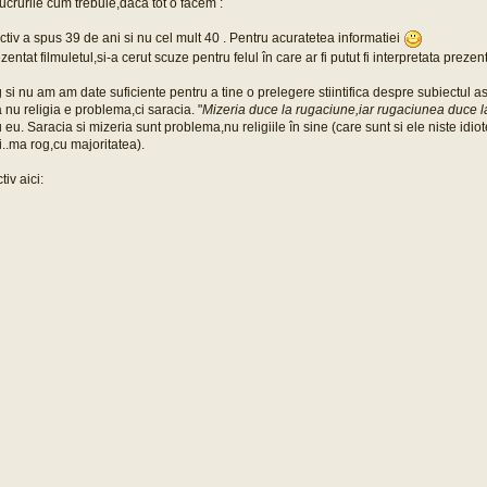
crurile cum trebuie,daca tot o facem :
ctiv a spus 39 de ani si nu cel mult 40 . Pentru acuratetea informatiei
entat filmuletul,si-a cerut scuze pentru felul în care ar fi putut fi interpretata prezen
si nu am am date suficiente pentru a tine o prelegere stiintifica despre subiectul ast
 nu religia e problema,ci saracia. "
Mizeria duce la rugaciune,iar rugaciunea duce la
u. Saracia si mizeria sunt problema,nu religiile în sine (care sunt si ele niste idiote
.ma rog,cu majoritatea).
tiv aici: