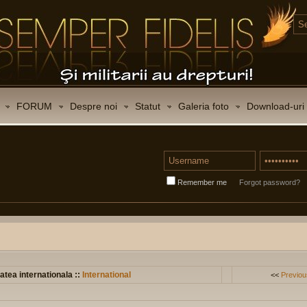
FORUM
Despre noi
Statut
Galeria foto
Download-uri
Remember me
Forgot password?
atea internationala ::
International
<<
Previou