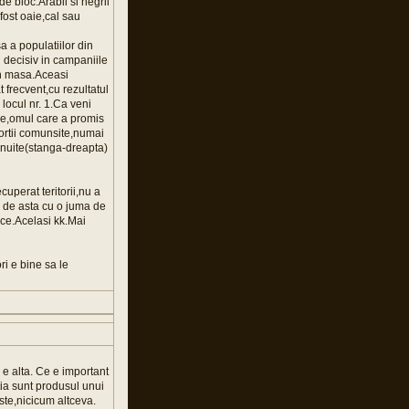
de bloc.Arabii si negrii
 fost oaie,cal sau
a a populatiilor din
ul decisiv in campaniile
in masa.Aceasi
frecvent,cu rezultatul
ocul nr. 1.Ca veni
nde,omul care a promis
portii comunsite,numai
snuite(stanga-dreapta)
uperat teritorii,nu a
te de asta cu o juma de
ice.Acelasi kk.Mai
ri e bine sa le
 e alta. Ce e important
stia sunt produsul unui
aste,nicicum altceva.