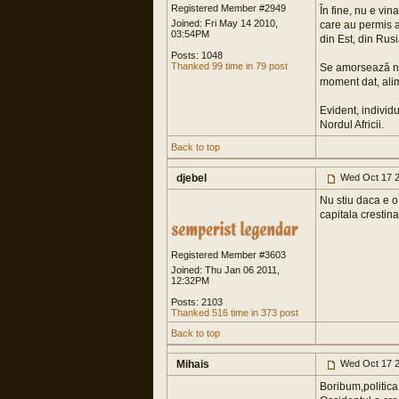
Registered Member #2949
În fine, nu e vin
Joined: Fri May 14 2010,
care au permis a
03:54PM
din Est, din Rusi
Posts: 1048
Thanked 99 time in 79 post
Se amorsează neîn
moment dat, ali
Evident, individ
Nordul Africii.
Back to top
djebel
Wed Oct 17 2
Nu stiu daca e o 
capitala crestin
Registered Member #3603
Joined: Thu Jan 06 2011,
12:32PM
Posts: 2103
Thanked 516 time in 373 post
Back to top
Mihais
Wed Oct 17 2
Boribum,politica