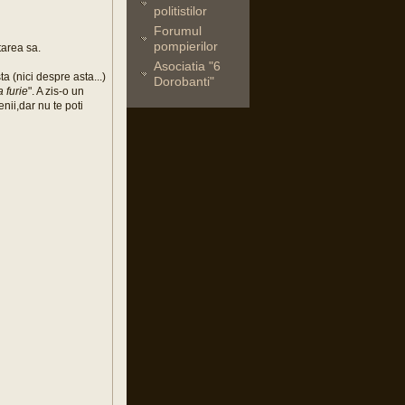
politistilor
Forumul
pompierilor
tarea sa.
Asociatia "6
a (nici despre asta...)
Dorobanti"
 furie
". A zis-o un
nii,dar nu te poti