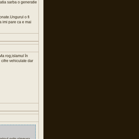
latia sarba o generatie
donate.Ungurul o fi
a imi pare ca e mai
 Ma rog,islamul în
cifre vehiculate dar