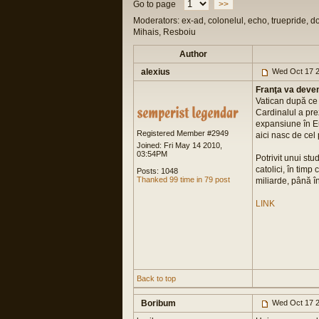
Go to page
>>
Moderators: ex-ad, colonelul, echo, truepride, d
Mihais, Resboiu
Author
alexius
Wed Oct 17 2
Franţa va deven
Vatican după ce 
Cardinalul a prez
expansiune în Eu
Registered Member #2949
aici nasc de cel 
Joined: Fri May 14 2010,
03:54PM
Potrivit unui stu
catolici, în tim
Posts: 1048
Thanked 99 time in 79 post
miliarde, până î
LINK
Back to top
Boribum
Wed Oct 17 2