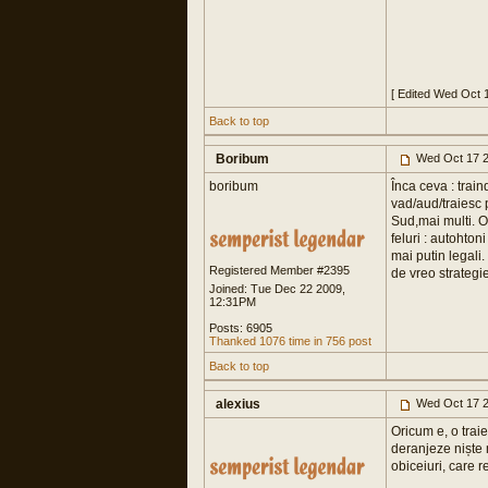
[ Edited Wed Oct 
Back to top
Boribum
Wed Oct 17 2
boribum
Înca ceva : trai
vad/aud/traiesc 
Sud,mai multi. Or
feluri : autohtoni
mai putin legali
Registered Member #2395
de vreo strategie
Joined: Tue Dec 22 2009,
12:31PM
Posts: 6905
Thanked 1076 time in 756 post
Back to top
alexius
Wed Oct 17 2
Oricum e, o traie
deranjeze niște m
obiceiuri, care r