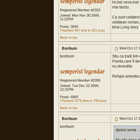
lor,bei ceva,mai 
mai tarziu.
Registered Member #2323
Joined: Mon Nov 30 2009,
Ca sunt cetateni 
11:22PM
cetatean roman,d
Posts: 3943
bine.Long story
Thanked 457 time in 321 post
Back to top
Boribum
Wed Oct 17 2
boribum
Stiu ca traiti în
Franta,care îl d
nu dovedite.
Religia amesteca
Registered Member #2395
Joined: Tue Dec 22 2009,
12:31PM
Posts: 6905
Thanked 1076 time in 756 post
Back to top
Boribum
Wed Oct 17 2
boribum
djebel wrote
..