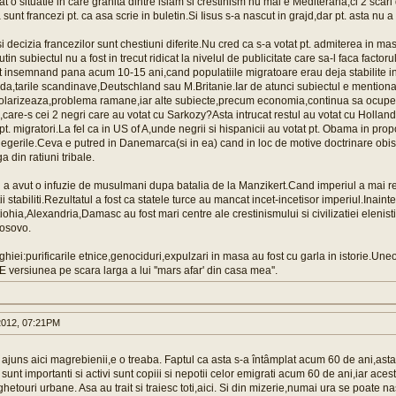
t o situatie in care granita dintre islam si crestinism nu mai e Mediterana,ci 2 scari 
 sunt francezi pt. ca asa scrie in buletin.Si Iisus s-a nascut in grajd,dar pt. asta nu a
i decizia francezilor sunt chestiuni diferite.Nu cred ca s-a votat pt. admiterea in mas
utin subiectul nu a fost in trecut ridicat la nivelul de publicitate care sa-l faca factor
ut insemnand pana acum 10-15 ani,cand populatiile migratoare erau deja stabilite 
a,tarile scandinave,Deutschland sau M.Britanie.Iar de atunci subiectul e mentionat 
polarizeaza,problema ramane,iar alte subiecte,precum economia,continua sa ocupe l
,care-s cei 2 negri care au votat cu Sarkozy?Asta intrucat restul au votat cu Holla
t. migratori.La fel ca in US of A,unde negrii si hispanicii au votat pt. Obama in pro
alegerile.Ceva e putred in Danemarca(si in ea) cand in loc de motive doctrinare obi
 din ratiuni tribale.
n a avut o infuzie de musulmani dupa batalia de la Manzikert.Cand imperiul a mai rec
ii stabiliti.Rezultatul a fost ca statele turce au mancat incet-incetisor imperiul.Inain
iohia,Alexandria,Damasc au fost mari centre ale crestinismului si civilizatiei elenist
osovo.
hiei:purificarile etnice,genociduri,expulzari in masa au fost cu garla in istorie.Uneo
i.E versiunea pe scara larga a lui ''mars afar' din casa mea''.
012, 07:21PM
ajuns aici magrebienii,e o treaba. Faptul ca asta s-a întâmplat acum 60 de ani,asta
 sunt importanti si activi sunt copiii si nepotii celor emigrati acum 60 de ani,iar ace
 ghetouri urbane. Asa au trait si traiesc toti,aici. Si din mizerie,numai ura se poate n