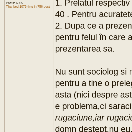
1. Prelatul respectiv
Posts: 6905
Thanked 1076 time in 756 post
40 . Pentru acuratet
2. Dupa ce a prezent
pentru felul în care ar
prezentarea sa.
Nu sunt sociolog si 
pentru a tine o prele
asta (nici despre ast
e problema,ci saraci
rugaciune,iar rugaci
domn destept,nu eu.