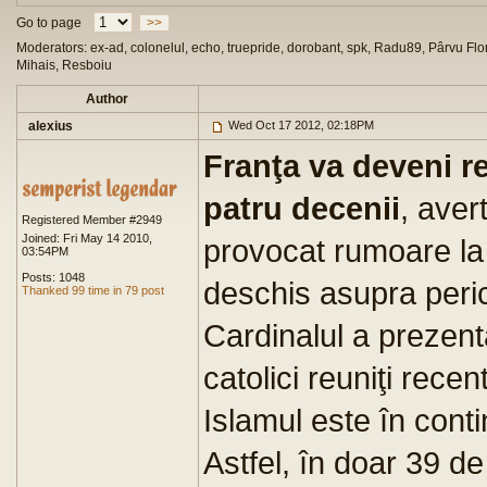
Go to page
>>
Moderators: ex-ad, colonelul, echo, truepride, dorobant, spk, Radu89, Pârvu Flor
Mihais, Resboiu
Author
alexius
Wed Oct 17 2012, 02:18PM
Franţa va deveni re
patru decenii
, aver
Registered Member #2949
Joined: Fri May 14 2010,
provocat rumoare la 
03:54PM
Posts: 1048
deschis asupra perico
Thanked 99 time in 79 post
Cardinalul a prezent
catolici reuniţi rece
Islamul este în cont
Astfel, în doar 39 d