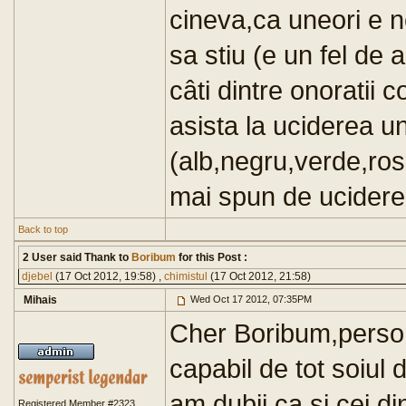
cineva,ca uneori e n
sa stiu (e un fel de
câti dintre onoratii 
asista la uciderea u
(alb,negru,verde,ro
mai spun de ucidere
Back to top
2 User said Thank to
Boribum
for this Post :
djebel
(17 Oct 2012, 19:58) ,
chimistul
(17 Oct 2012, 21:58)
Mihais
Wed Oct 17 2012, 07:35PM
Cher Boribum,person
capabil de tot soiul
am dubii ca si cei d
Registered Member #2323