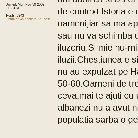
Joined: Mon Nov 30 2009,
11:22PM
de context.Istoria e
Posts: 3943
Thanked 457 time in 321 post
oameni,iar sa ma ap
sau nu va schimba u
iluzoriu.Si mie nu-m
iluzii.Chestiunea e 
nu au expulzat pe Ha
50-60.Oameni de tre
ceva,mai te ajuti cu 
albanezi nu a avut ni
populatia sarba o ge