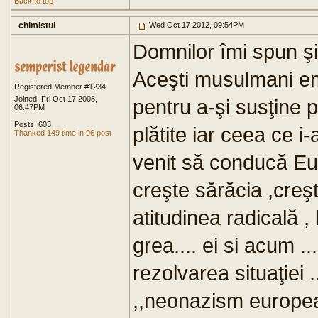
Back to top
chimistul
Wed Oct 17 2012, 09:54PM
Domnilor îmi spun şi
Aceşti musulmani em
Registered Member #1234
Joined: Fri Oct 17 2008,
pentru a-şi susţine p
06:47PM
Posts: 603
plătite iar ceea ce i
Thanked 149 time in 96 post
venit să conducă Eur
creşte sărăcia ,creşt
atitudinea radicală ,
grea.... ei si acum .
rezolvarea situaţiei .
,,neonazism europea