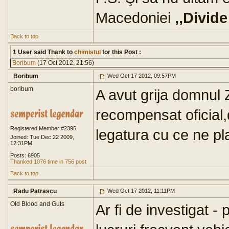
Macedoniei
,,Divide
Back to top
1 User said Thank to
chimistul
for this Post :
Boribum
(17 Oct 2012, 21:56)
Boribum
Wed Oct 17 2012, 09:57PM
boribum
A avut grija domnul
recompensat oficial,
Registered Member #2395
legatura cu ce ne pl
Joined: Tue Dec 22 2009,
12:31PM
Posts: 6905
Thanked 1076 time in 756 post
Back to top
Radu Patrascu
Wed Oct 17 2012, 11:11PM
Old Blood and Guts
Ar fi de investigat -