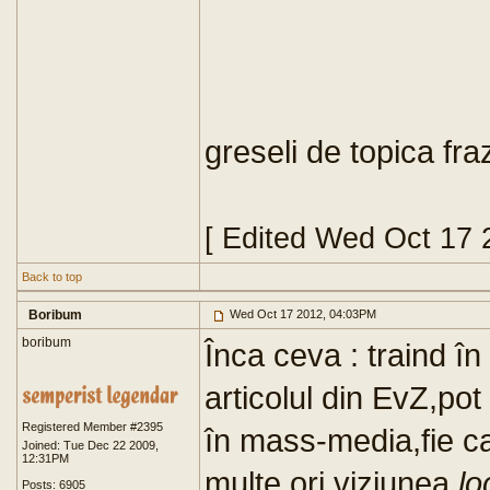
greseli de topica fra
[ Edited Wed Oct 17 
Back to top
Boribum
Wed Oct 17 2012, 04:03PM
boribum
Înca ceva : traind î
articolul din EvZ,po
Registered Member #2395
în mass-media,fie c
Joined: Tue Dec 22 2009,
12:31PM
multe ori viziunea
lo
Posts: 6905