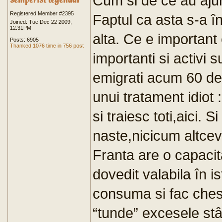
Cum si de ce au ajun
Registered Member #2395
Faptul ca asta s-a î
Joined: Tue Dec 22 2009,
12:31PM
alta. Ce e important 
Posts: 6905
Thanked 1076 time in 756 post
importanti si activi s
emigrati acum 60 de 
unui tratament idiot 
si traiesc toti,aici.
naste,nicicum altcev
Franta are o capacit
dovedit valabila în is
consuma si fac ches
“tunde” excesele stân