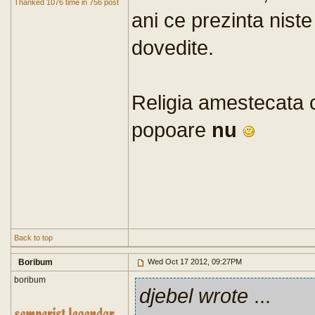
Thanked 1076 time in 756 post
ani ce prezinta niste
dovedite.
Religia amestecata c
popoare
nu
Back to top
Boribum
Wed Oct 17 2012, 09:27PM
boribum
djebel wrote
...