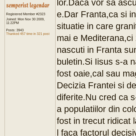
lor.Daca vor sa asc
e.Dar Franta,ca si i
Registered Member #2323
Joined: Mon Nov 30 2009,
11:22PM
situatie in care gran
Posts: 3943
Thanked 457 time in 321 post
mai e Mediterana,ci 2
nascuti in Franta sun
buletin.Si Iisus s-a 
fost oaie,cal sau ma
Decizia Frantei si de
diferite.Nu cred ca 
a populatiilor din co
fost in trecut ridicat
l faca factorul decis