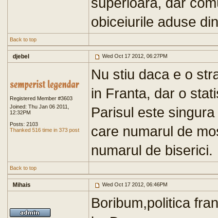
superioară, dar comu
obiceiurile aduse din
Back to top
djebel
Wed Oct 17 2012, 06:27PM
Nu stiu daca e o str
in Franta, dar o stat
Registered Member #3603
Joined: Thu Jan 06 2011,
Parisul este singura 
12:32PM
Posts: 2103
care numarul de mo
Thanked 516 time in 373 post
numarul de biserici.
Back to top
Mihais
Wed Oct 17 2012, 06:46PM
Boribum,politica fra