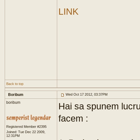
LINK
Back to top
Boribum
Wed Oct 17 2012, 03:37PM
boribum
Hai sa spunem lucrur
facem :
Registered Member #2395
Joined: Tue Dec 22 2009,
12:31PM