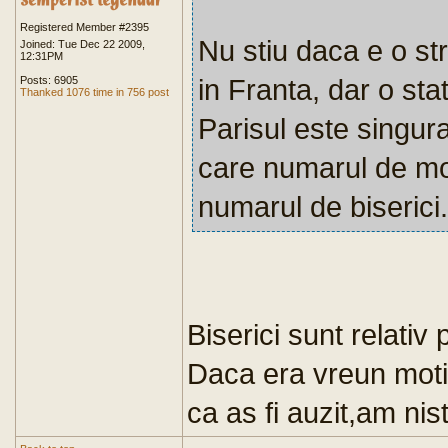
Registered Member #2395
Nu stiu daca e o st
Joined: Tue Dec 22 2009,
12:31PM
in Franta, dar o sta
Posts: 6905
Thanked 1076 time in 756 post
Parisul este singura
care numarul de m
numarul de biserici.
Biserici sunt relativ
Daca era vreun moti
ca as fi auzit,am ni