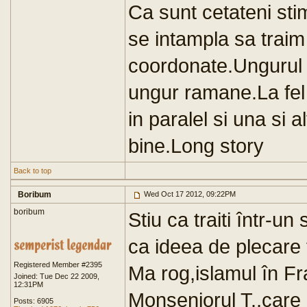
Ca sunt cetateni stim
se intampla sa traim 
coordonate.Ungurul o
ungur ramane.La fel
in paralel si una si 
bine.Long story
Back to top
Boribum
Wed Oct 17 2012, 09:22PM
boribum
Stiu ca traiti într-u
ca ideea de plecare 
Registered Member #2395
Ma rog,islamul în Fr
Joined: Tue Dec 22 2009,
12:31PM
Monseniorul T.,care
Posts: 6905