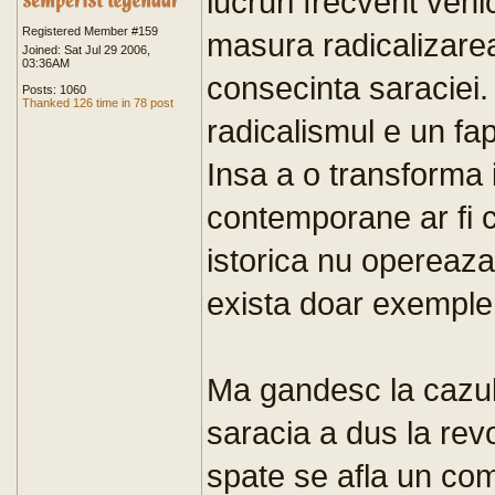
lucruri frecvent vehi
Registered Member #159
masura radicalizarea 
Joined: Sat Jul 29 2006,
03:36AM
consecinta saraciei.
Posts: 1060
Thanked 126 time in 78 post
radicalismul e un fap
Insa a o transforma 
contemporane ar fi c
istorica nu opereaza
exista doar exemple
Ma gandesc la cazul
saracia a dus la revo
spate se afla un co