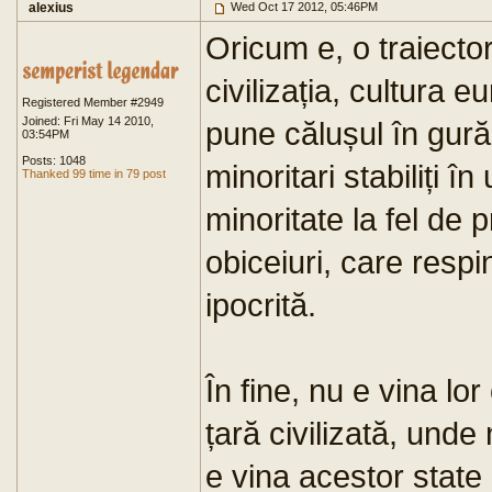
alexius
Wed Oct 17 2012, 05:46PM
Oricum e, o traiecto
civilizația, cultura e
Registered Member #2949
Joined: Fri May 14 2010,
pune călușul în gură
03:54PM
Posts: 1048
minoritari stabiliți 
Thanked 99 time in 79 post
minoritate la fel de 
obiceiuri, care resp
ipocrită.
În fine, nu e vina lor
țară civilizată, unde
e vina acestor state