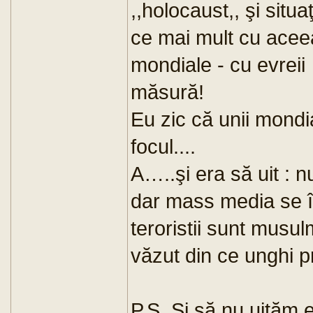
,,holocaust,, şi situ
ce mai mult cu acee
mondiale - cu evreii 
măsură!
Eu zic că unii mondia
focul....
A…..şi era să uit : n
dar mass media se înt
teroristii sunt musu
văzut din ce unghi pr
P.S. Şi să nu uităm ex