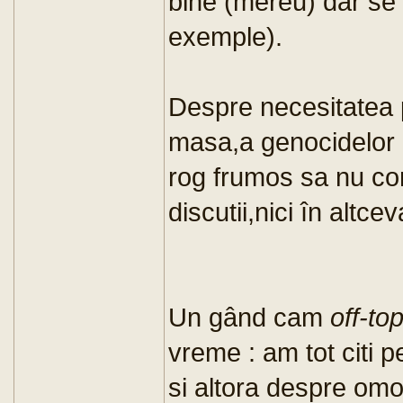
bine (mereu) dar se 
exemple).
Despre necesitatea p
masa,a genocidelor 
rog frumos sa nu con
discutii,nici în altcev
Un gând cam
off-top
vreme : am tot citi p
si altora despre omo