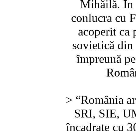
Mihăilă. Î
conlucra cu F
acoperit ca 
sovietică din
împreună pe
Român
> “România are
SRI, SIE, U
încadrate cu 3