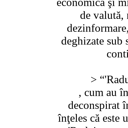
economică şi mil
de valută, 
dezinformare,
deghizate sub s
cont
> “'Radu
, cum au î
deconspirat î
înţeles că est