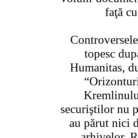
faţă c
Controversele
topesc după
Humanitas, du
“Orizontur
Kremlinului
securiştilor nu 
au părut nici 
arhivelor. 