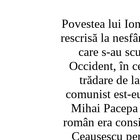
Povestea lui Ion
rescrisă la nesfâ
care s-au scu
Occident, în c
trădare de l
comunist est-e
Mihai Pacepa 
român era consi
Ceauşescu pen