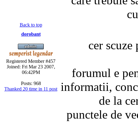
care trebuie s
cu
Back to top
dorobant
cer scuze 
Registered Member #457
Joined: Fri Mar 23 2007,
forumul e pen
06:42PM
informatii, concl
Posts: 968
Thanked 20 time in 11 post
de la ce
punctele de ve