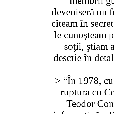
membrii gu
deveniseră un fe
citeam în secre
le cunoşteam pl
soţii, ştiam 
descrie în deta
> “În 1978, cu 
ruptura cu Ce
Teodor Coma