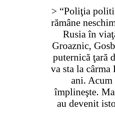
> “Poliţia polit
rămâne neschim
Rusia în viaţ
Groaznic, Gosb
puternică ţară 
va sta la cârma
ani. Acum 
împlineşte. Ma
au devenit ist