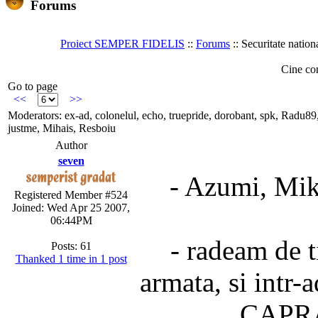
Forums
Proiect SEMPER FIDELIS
::
Forums
:: Securitate nation
Cine co
Go to page
<<
>>
Moderators: ex-ad, colonelul, echo, truepride, dorobant, spk, Radu89
justme, Mihais, Resboiu
Author
seven
- Azumi, Mik
Registered Member #524
Joined: Wed Apr 25 2007,
06:44PM
- radeam de t
Posts: 61
Thanked 1 time in 1 post
armata, si intr-a
CAPRA