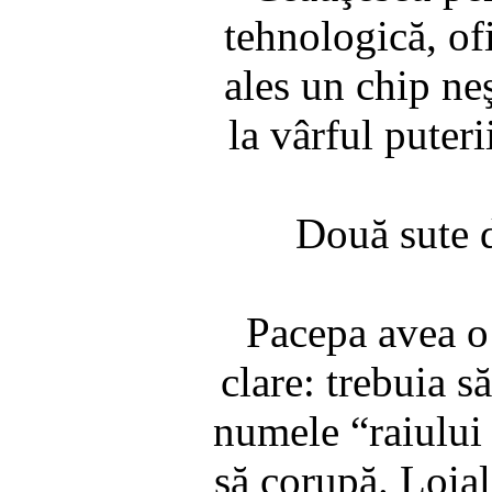
tehnologică, of
ales un chip neş
la vârful puteri
Două sute d
Pacepa avea o 
clare: trebuia s
numele “raiului s
să corupă. Loial