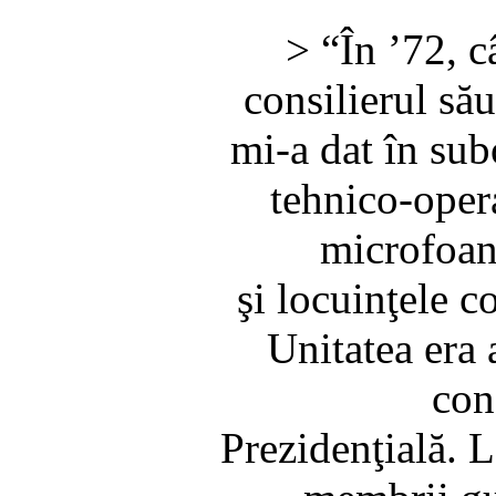
> “În ’72, 
consilierul său
mi-a dat în sub
tehnico-opera
microfoane
şi locuinţele c
Unitatea era 
con
Prezidenţială. 