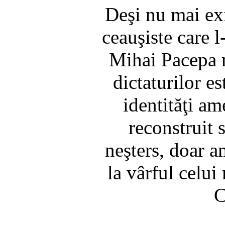
Deşi nu mai exi
ceauşiste care 
Mihai Pacepa re
dictaturilor e
identităţi am
reconstruit 
neşters, doar a
la vârful celu
C