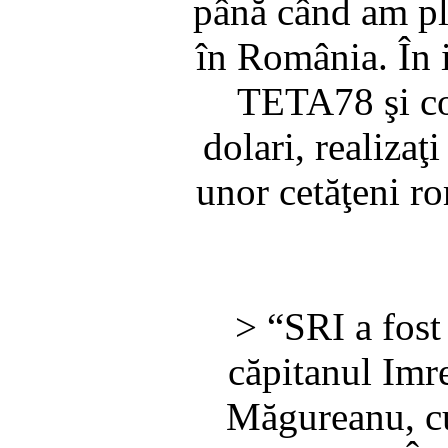
până când am ple
în România. În 
TETA78 şi co
dolari, realiza
unor cetăţeni ro
> “SRI a fost
căpitanul Imr
Măgureanu, cu