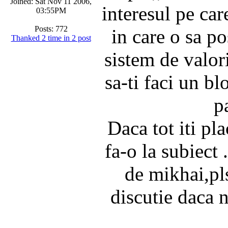
Joined: Sat Nov 11 2006,
interesul pe ca
03:55PM
Posts: 772
in care o sa p
Thanked 2 time in 2 post
sistem de valori
sa-ti faci un bl
p
Daca tot iti pla
fa-o la subiect
de mikhai,pls
discutie daca n