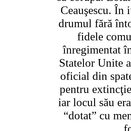
Ceauşescu. În i
drumul fără înto
fidele comu
înregimentat î
Statelor Unite a
oficial din spat
pentru extincţi
iar locul său er
“dotat” cu mem
f