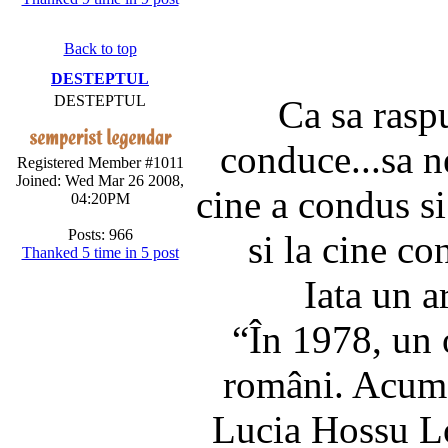
Back to top
DESTEPTUL
DESTEPTUL
Ca sa rasp
conduce...sa n
Registered Member #1011
Joined: Wed Mar 26 2008,
cine a condus s
04:20PM
Posts: 966
si la cine co
Thanked 5 time in 5 post
Iata un a
“În 1978, un 
români. Acum 
Lucia Hossu Lo