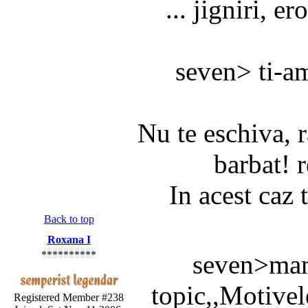
... jigniri, er
seven> ti-am 
Nu te eschiva, r
barbat! r
In acest caz 
Back to top
Roxana I
**********
seven>mami
topic,,Motivele
Registered Member #238