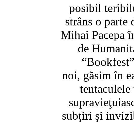
posibil teribi
strâns o parte
Mihai Pacepa în
de Humanitas
“Bookfest”.
noi, găsim în e
tentaculele 
supravieţuiasc
subţiri şi inviz