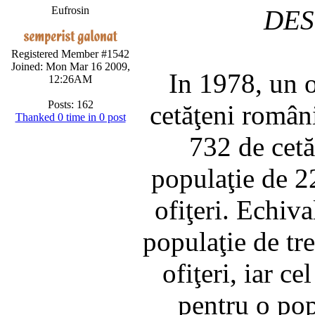
Eufrosin
DES
Registered Member #1542
Joined: Mon Mar 16 2009,
In 1978, un 
12:26AM
Posts: 162
cetăţeni româ
Thanked 0 time in 0 post
732 de cetă
populaţie de 2
ofiţeri. Echiv
populaţie de tr
ofiţeri, iar c
pentru o pop