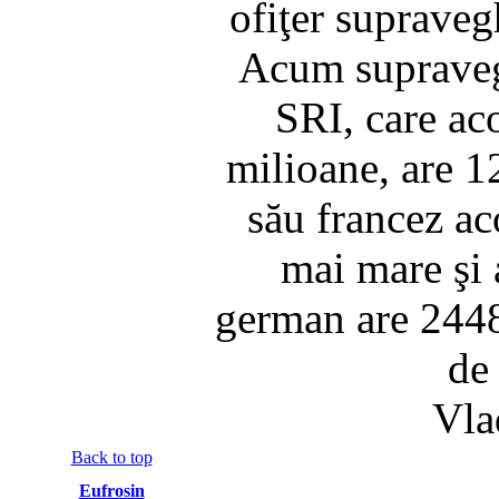
ofiţer supraveg
Acum supraveg
SRI, care ac
milioane, are 1
său francez ac
mai mare şi a
german are 2448 
de
Vla
Back to top
Eufrosin