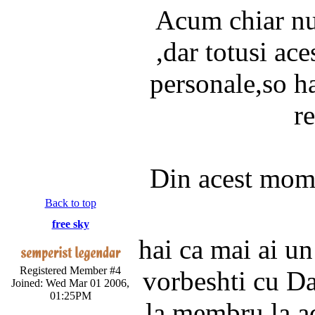
Acum chiar nu
,dar totusi ac
personale,so h
r
Din acest mome
Back to top
free sky
hai ca mai ai un
Registered Member #4
vorbeshti cu Da
Joined: Wed Mar 01 2006,
01:25PM
la membru la a