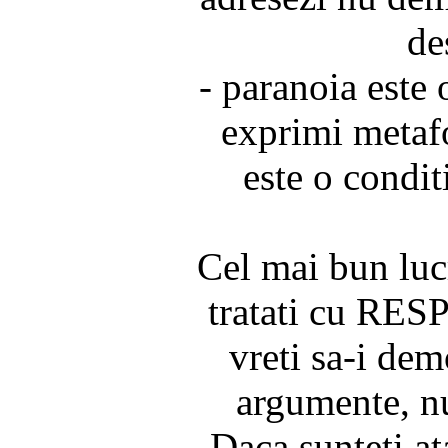
de
- paranoia este 
exprimi metafo
este o condit
Cel mai bun lucr
tratati cu RESP
vreti sa-i dem
argumente, nu 
Daca sunteti at