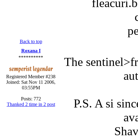
fleacuri.
pe
Back to top
Roxana I
**********
The sentinel>f
au
Registered Member #238
Joined: Sat Nov 11 2006,
03:55PM
Posts: 772
P.S. A si sin
Thanked 2 time in 2 post
ava
Shav