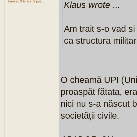
Thanked 9 time in 9 post
Klaus wrote
...
Am trait s-o vad si
ca structura militar
O cheamă UPI (Unit
proaspăt fătata, era 
nici nu s-a născut b
societății civile.