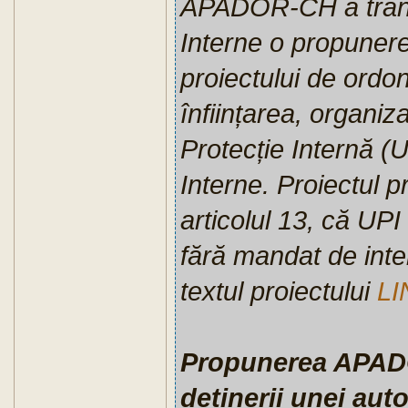
APADOR-CH a transm
Interne o propuner
proiectului de ordo
înființarea, organiz
Protecție Internă (U
Interne. Proiectul pr
articolul 13, că UPI
fără mandat de inter
textul proiectului
LI
Propunerea APADOR
deținerii unei aut