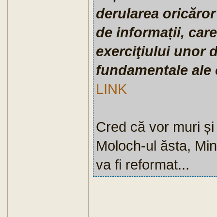
derularea oricăror 
de informații, ca
exerciţiului unor d
fundamentale ale 
LINK
Cred că vor muri și 
Moloch-ul ăsta, Mini
va fi reformat...