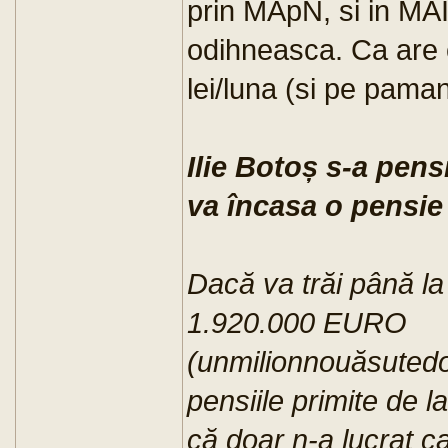
prin MApN, si in MAI,
odihneasca. Ca are 
lei/luna (si pe pama
Ilie Botoș s-a pensi
va încasa o pensie 
Dacă va trăi până la
1.920.000 EURO
(unmilionnouăsuted
pensiile primite de l
că doar n-a lucrat c