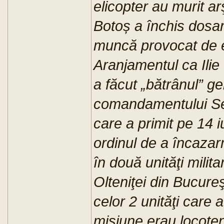
elicopter au murit arş
Botoș a închis dosar
muncă provocat de ec
Aranjamentul ca Ilie
a făcut „bătrânul” ge
comandamentului Serv
care a primit pe 14 i
ordinul de a încazar
în două unităţi mili
Olteniţei din Bucureş
celor 2 unităţi care 
misiune erau locoten