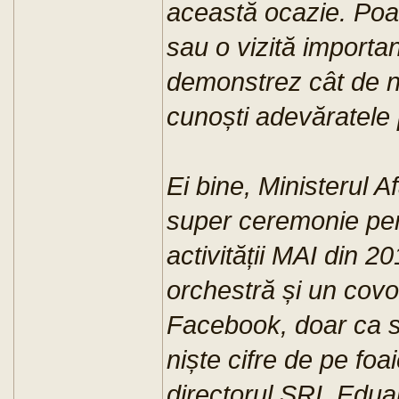
această ocazie. Poat
sau o vizită importa
demonstrez cât de ne
cunoști adevăratele p
Ei bine, Ministerul Af
super ceremonie pen
activității MAI din 2
orchestră și un covo
Facebook, doar ca să
niște cifre de pe foai
directorul SRI, Edua