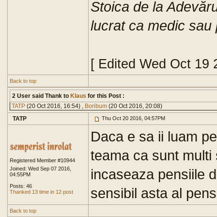
Stoica de la Adevăr
lucrat ca medic sau 
[ Edited Wed Oct 19 
Back to top
2 User said Thank to
Klaus
for this Post :
TATP
(20 Oct 2016, 16:54) ,
Boribum
(20 Oct 2016, 20:08)
TATP
Thu Oct 20 2016, 04:57PM
Daca e sa ii luam pe 
teama ca sunt multi s
Registered Member #10944
Joined: Wed Sep 07 2016,
incaseaza pensiile d
04:55PM
Posts: 46
sensibil asta al pensi
Thanked 13 time in 12 post
Back to top