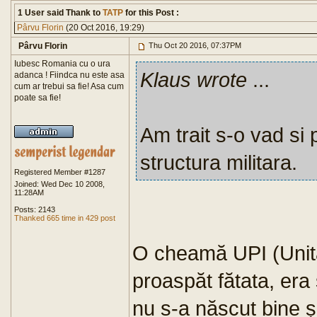
1 User said Thank to
TATP
for this Post :
Pârvu Florin
(20 Oct 2016, 19:29)
Pârvu Florin
Thu Oct 20 2016, 07:37PM
Iubesc Romania cu o ura
Klaus wrote
...
adanca ! Fiindca nu este asa
cum ar trebui sa fie! Asa cum
poate sa fie!
Am trait s-o vad si 
structura militara.
Registered Member #1287
Joined: Wed Dec 10 2008,
11:28AM
Posts: 2143
Thanked 665 time in 429 post
O cheamă UPI (Unita
proaspăt fătata, era s
nu s-a născut bine și