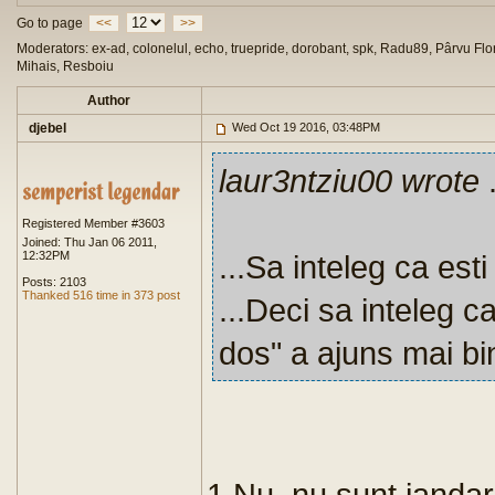
Go to page
<<
>>
Moderators: ex-ad, colonelul, echo, truepride, dorobant, spk, Radu89, Pârvu Flor
Mihais, Resboiu
Author
djebel
Wed Oct 19 2016, 03:48PM
laur3ntziu00 wrote
.
Registered Member #3603
Joined: Thu Jan 06 2011,
12:32PM
...Sa inteleg ca est
Posts: 2103
Thanked 516 time in 373 post
...Deci sa inteleg ca
dos" a ajuns mai b
1.Nu, nu sunt janda