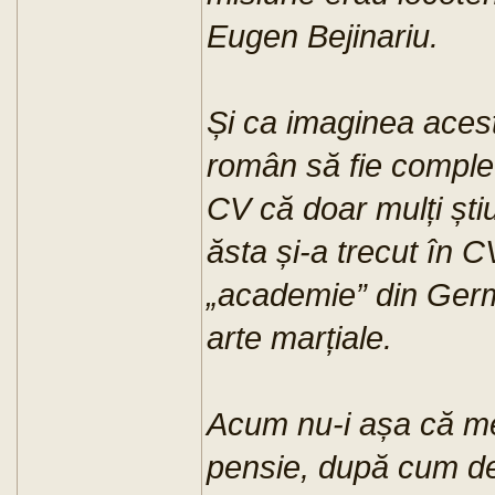
Eugen Bejinariu.
Și ca imaginea acest
român să fie complet
CV că doar mulți știu
ăsta și-a trecut în CV
„academie” din Germ
arte marțiale.
Acum nu-i așa că m
pensie, după cum dez