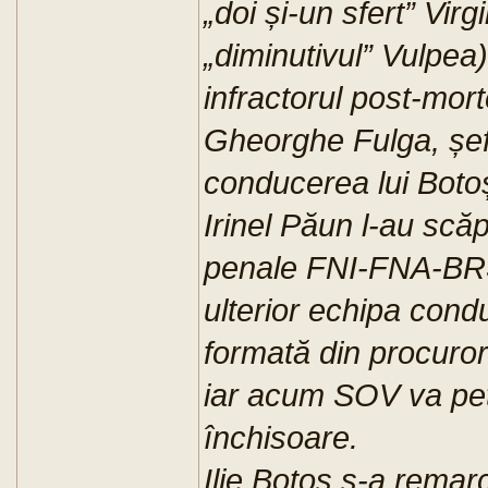
„doi și-un sfert” Vir
„diminutivul” Vulpea)
infractorul post-mor
Gheorghe Fulga, șefu
conducerea lui Botoș
Irinel Păun l-au sc
penale FNI-FNA-BRS-
ulterior echipa con
formată din procuror
iar acum SOV va petr
închisoare.
Ilie Botoș s-a remar