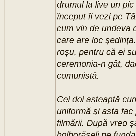
drumul la live un pi
început îi vezi pe 
cum vin de undeva di
care are loc ședința
roșu, pentru că ei su
ceremonia-n gât, da
comunistă.
Cei doi așteaptă cumi
uniformă și asta fac
filmării. După vreo ș
bolborăseli pe fundal