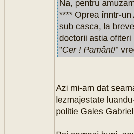
Na, pentru amuzame
**** Oprea înntr-un 
sub casca, la brevet
doctorii astia ofiteri
"
Cer ! Pamânt!
" vr
Azi mi-am dat seam
lezmajestate luandu
politie Gales Gabriel