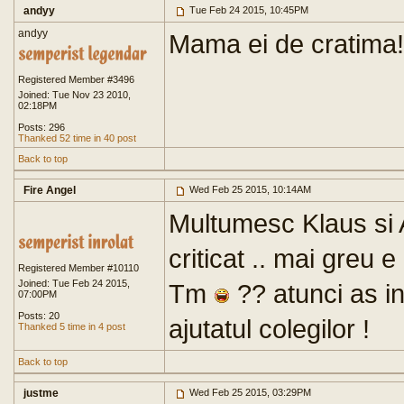
andyy
Tue Feb 24 2015, 10:45PM
andyy
Mama ei de cratima!
Registered Member #3496
Joined: Tue Nov 23 2010,
02:18PM
Posts: 296
Thanked 52 time in 40 post
Back to top
Fire Angel
Wed Feb 25 2015, 10:14AM
Multumesc Klaus si A
criticat .. mai greu e
Registered Member #10110
Joined: Tue Feb 24 2015,
Tm
?? atunci as i
07:00PM
Posts: 20
ajutatul colegilor !
Thanked 5 time in 4 post
Back to top
justme
Wed Feb 25 2015, 03:29PM