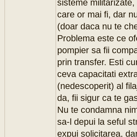
sisteme militarizate
care or mai fi, dar 
(doar daca nu te ch
Problema este ce ofe
pompier sa fii compati
prin transfer. Esti c
ceva capacitati extr
(nedescoperit) al fil
da, fii sigur ca te g
Nu te condamna nime
sa-l depui la seful str
expui solicitarea, d