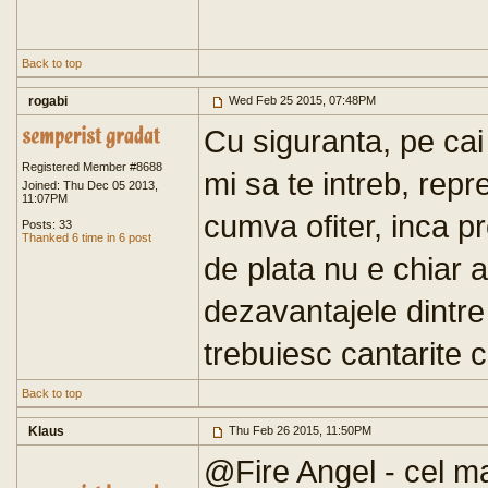
Back to top
rogabi
Wed Feb 25 2015, 07:48PM
Cu siguranta, pe ca
Registered Member #8688
mi sa te intreb, rep
Joined: Thu Dec 05 2013,
11:07PM
cumva ofiter, inca p
Posts: 33
Thanked 6 time in 6 post
de plata nu e chiar 
dezavantajele dintre
trebuiesc cantarite c
Back to top
Klaus
Thu Feb 26 2015, 11:50PM
@Fire Angel - cel ma