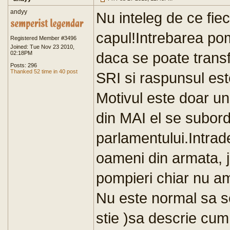
andyy
Nu inteleg de ce fie
capul!Intrebarea pom
Registered Member #3496
Joined: Tue Nov 23 2010,
daca se poate transf
02:18PM
Posts: 296
Thanked 52 time in 40 post
SRI si raspunsul est
Motivul este doar un
din MAI el se subor
parlamentului.Intrad
oameni din armata, j
pompieri chiar nu am
Nu este normal sa s
stie )sa descrie cum