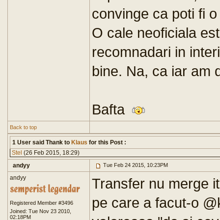
convinge ca poti fi o
O cale neoficiala est
recomnadari in interi
bine. Na, ca iar am 
Bafta
Back to top
1 User said Thank to
Klaus
for this Post :
Stel
(26 Feb 2015, 18:29)
andyy
Tue Feb 24 2015, 10:23PM
andyy
Transfer nu merge iti
pe care a facut-o @kl
Registered Member #3496
Joined: Tue Nov 23 2010,
02:18PM