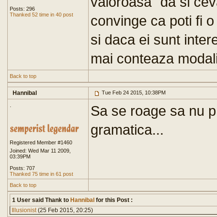
valoroasa "da si ce
Posts: 296
Thanked 52 time in 40 post
convinge ca poti fi o
si daca ei sunt inte
mai conteaza modalit
Back to top
Hannibal
Tue Feb 24 2015, 10:38PM
.
Sa se roage sa nu p
gramatica...
Registered Member #1460
Joined: Wed Mar 11 2009,
03:39PM
Posts: 707
Thanked 75 time in 61 post
Back to top
1 User said Thank to
Hannibal
for this Post :
Illusionist
(25 Feb 2015, 20:25)