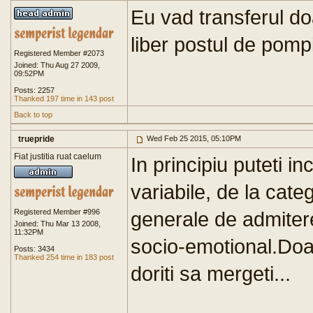
Eu vad transferul do
liber postul de pompi
Registered Member #2073
Joined: Thu Aug 27 2009,
09:52PM
Posts: 2257
Thanked 197 time in 143 post
Back to top
truepride
Wed Feb 25 2015, 05:10PM
Fiat justitia ruat caelum
In principiu puteti i
variabile, de la categ
Registered Member #996
generale de admitere i
Joined: Thu Mar 13 2008,
11:32PM
socio-emotional.Doar 
Posts: 3434
Thanked 254 time in 183 post
doriti sa mergeti...