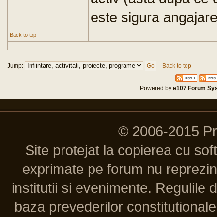
este sigura angajar
Back to top
Jump:
Back to top
Powered by
e107 Forum Sy
© 2006-2015 P
Site protejat la copierea cu so
exprimate pe forum nu reprezint
institutii si evenimente. Regulile 
baza prevederilor constitutionale 