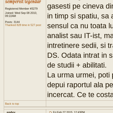
gasesti pe cineva di
Registered Member #3279
Joined: Wed Sep 08 2010,
in timp si spatiu, sa 
09:22AM
Posts: 3144
sensul ca nu toata 
Thanked 828 time in 527 post
analist sau IT-ist, ma
intretinere sedii, si 
DS. Odata intrat in s
de studii + abilitati.
La urma urmei, poti
depui raportul ala pe
incercat. Ce te cost
Back to top
andyy
Fri Feb 27 2015, 12:43PM